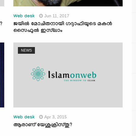
Jun 11, 2017
Web desk
 ?
ജയില്‍ മോചിതനായി ഗദ്ദാഫിയുടെ മകന്‍
സൈഫുല്‍ ഇസ്‌ലാം
NEWS
Apr 3, 2015
Web desk
ആരാണ് യേശുക്രിസ്തു?