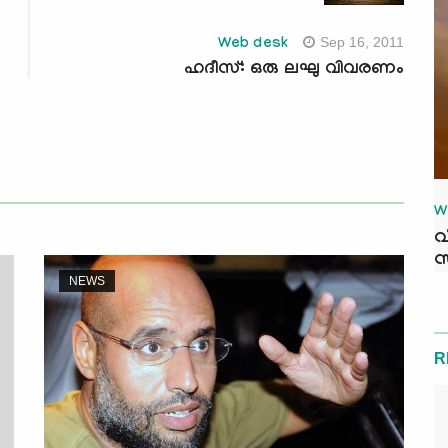
Sep 16, 2011
Web desk
ഹദീസ്: ഒരു ലഘു വിവരണം
W
വ
സ
NEWS
R