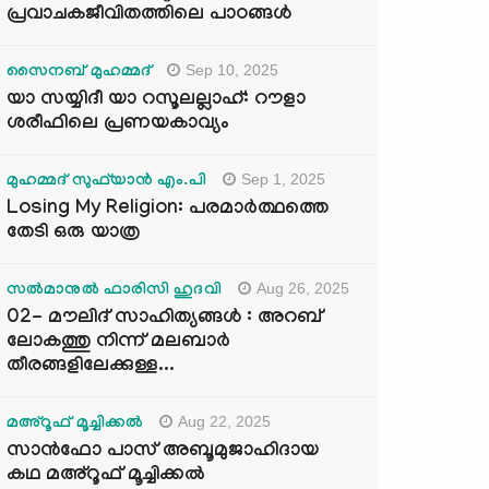
പ്രവാചകജീവിതത്തിലെ പാഠങ്ങൾ
Sep 10, 2025
സൈനബ് മുഹമ്മദ്
യാ സയ്യിദീ യാ റസൂലല്ലാഹ്: റൗളാ
ശരീഫിലെ പ്രണയകാവ്യം
Sep 1, 2025
മുഹമ്മദ് സുഫ്‌യാൻ എം.പി
Losing My Religion: പരമാർത്ഥത്തെ
തേടി ഒരു യാത്ര
Aug 26, 2025
സൽമാനുൽ ഫാരിസി ഹുദവി
02- മൗലിദ് സാഹിത്യങ്ങൾ : അറബ്
ലോകത്തു നിന്ന് മലബാർ
തീരങ്ങളിലേക്കുള്ള...
Aug 22, 2025
മഅ്റൂഫ് മൂച്ചിക്കല്‍
സാൻഫോ പാസ് അബൂമുജാഹിദായ
കഥ മഅ്റൂഫ് മൂച്ചിക്കല്‍