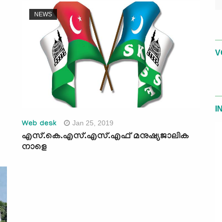
NEWS
V
I
Jan 25, 2019
Web desk
എസ്.കെ.എസ്.എസ്.എഫ് മനുഷ്യജാലിക
നാളെ