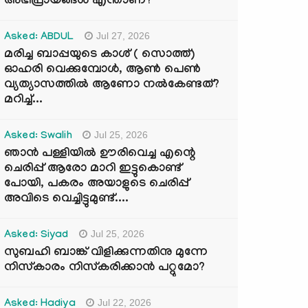
അഭിപ്രായങ്ങൾ എന്താണ്?
Jul 27, 2026
Asked: ABDUL
മരിച്ച ബാപ്പയുടെ കാശ് ( സൊത്ത്)
ഓഹരി വെക്കുമ്പോൾ, ആണ്‍ പെണ്‍
വ്യത്യാസത്തില്‍ ആണോ നല്‍കേണ്ടത്?
മറിച്ച്...
Jul 25, 2026
Asked: Swalih
ഞാൻ പള്ളിയിൽ ഊരിവെച്ച എന്റെ
ചെരിപ്പ് ആരോ മാറി ഇട്ടുകൊണ്ട്
പോയി, പകരം അയാളുടെ ചെരിപ്പ്
അവിടെ വെച്ചിട്ടുമുണ്ട്....
Jul 25, 2026
Asked: Siyad
സുബഹി ബാങ്ക് വിളിക്കുന്നതിനു മുന്നേ
നിസ്കാരം നിസ്കരിക്കാൻ പറ്റുമോ?
Jul 22, 2026
Asked: Hadiya