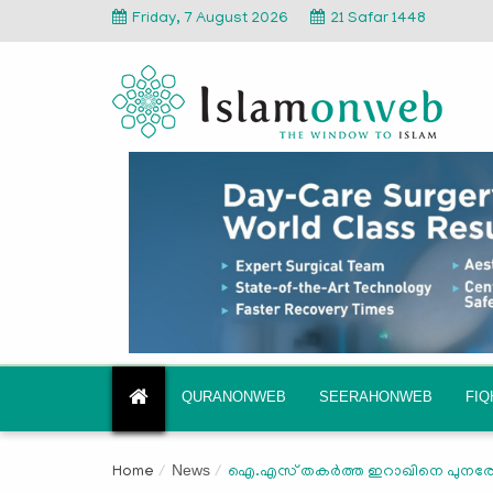
Friday, 7 August 2026
21 Safar 1448
QURANONWEB
SEERAHONWEB
FI
News
Home
ഐ.എസ് തകര്‍ത്ത ഇറാഖിനെ പുനരേകീക