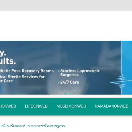
QHONWEB
LIFEONWEB
MUSLIMONWEB
RAMADANONWEB
രിക്കാന്‍ കുവൈത്ത് ഒരുങ്ങുന്നു