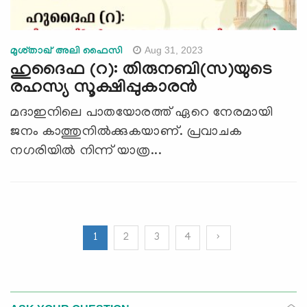
Aug 31, 2023
മുശ്താഖ് അലി ഫൈസി
ഹുദൈഫ (റ): തിരുനബി(സ)യുടെ
രഹസ്യ സൂക്ഷിപ്പുകാരന്‍
മദാഇനിലെ പാതയോരത്ത് ഏറെ നേരമായി
ജനം കാത്തുനിൽക്കുകയാണ്. പ്രവാചക
നഗരിയിൽ നിന്ന് യാത്ര...
1
2
3
4
›