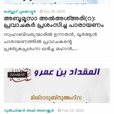
Oct 29, 2024
മശ്ഹൂദ് പൂക്കോട്ടൂർ
അബൂമൂസാ അൽഅശ്അരി(റ):
പ്രവാചകര്‍ പ്രശംസിച്ച പാരായണം
സ്വഹാബിവര്യന്മാരിൽ ഉന്നതൻ, ഖുർആൻ
പാരായണത്തിൽ പ്രവാചകന്റെ
പ്രത്യേകപ്രശംസ ലഭിച്ച മഹാൻ,...
SAHABAS
Feb 23, 2024
സുൽഫിക്കർ അലി അണങ്കൂർ