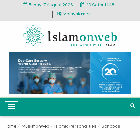
Friday, 7 August 2026
20 Safar 1448
Malayalam
T
o
g
Home
Muslimonweb
Islamic Personalities
Sahabas
g
l