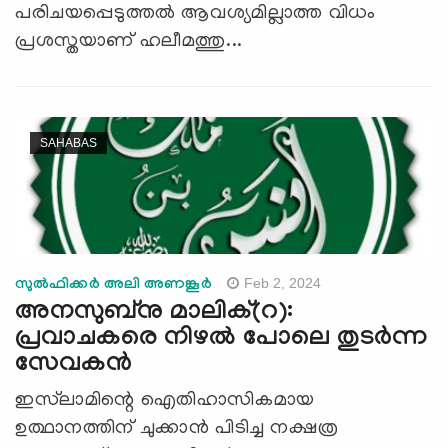
പരിചയപ്പെടുത്തല്‍ ആവശ്യമില്ലാത്ത വിധം
പ്രശസ്തയാണ് ഹലീമത്തു...
SAHABAS
Feb 2, 2024
സുൽഫിക്കർ അലി അണങ്കൂർ
അനസുബ്നു മാലിക്(റ):
പ്രവാചകരെ നിഴല്‍ പോലെ തുടര്‍ന്ന
സേവകന്‍
ഇസ്‍ലാമിന്റെ ഐതിഹാസികമായ
ഉത്ഥാനത്തിന് ചുക്കാൻ പിടിച്ച നക്ഷത്ര