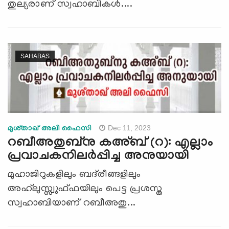
തുല്യരാണ് സ്വഹാബികൾ....
SAHABAS
Dec 11, 2023
മുശ്താഖ് അലി ഫൈസി
റബീഅതുബ്‌നു കഅ്ബ് (റ): എല്ലാം
പ്രവാചകനിലര്‍പ്പിച്ച അനുയായി
മുഹാജിറുകളിലും ബദ്‌രീങ്ങളിലും
അഹ്‍ലുസ്സ്വുഫ്ഫയിലും പെട്ട പ്രശസ്ത
സ്വഹാബിയാണ് റബീഅതു...