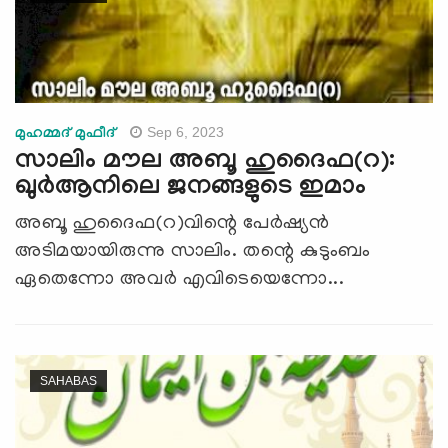
Sep 6, 2023
മുഹമ്മദ് മുഫീദ്
സാലിം മൗല അബൂ ഹുദൈഫ(റ):
ഖുർആനിലെ ജനങ്ങളുടെ ഇമാം
അബൂ ഹുദൈഫ(റ)വിന്റെ പേർഷ്യൻ
അടിമയായിരുന്നു സാലിം. തന്റെ കുടുംബം
ഏതെന്നോ അവര്‍ എവിടെയെന്നോ...
SAHABAS