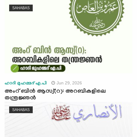
e
SAHABAS
N
a
v
i
g
a
t
i
o
n
Jun 29, 2026
ഹാദി മുഹമ്മദ് എ.പി
അംറ് ബിൻ ആസ്വ്(റ): അറബികളിലെ
തന്ത്രജ്ഞന്‍
SAHABAS