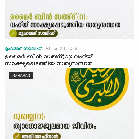
Jun 23, 2026
മുഹമ്മദ് സാലിഹ്
ഉമൈർ ബിൻ സഅ്ദ്(റ): വഹ്‌യ്
സാക്ഷ്യപ്പെടുത്തിയ സത്യസന്ധത
SAHABAS