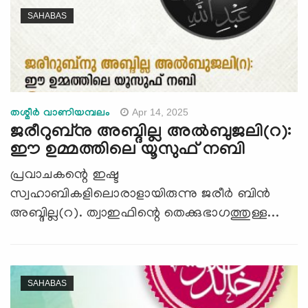
SAHABAS
Apr 14, 2025
തശ്മീർ വാണിയമ്പലം
ജരീറുബ്നു അബ്ദില്ല അല്‍ബുജലി(റ):
ഈ ഉമ്മത്തിലെ യൂസുഫ് നബി
പ്രവാചകന്റെ ഇഷ്ട
സ്വഹാബികളിലൊരാളായിരുന്നു ജരീർ ബിൻ
അബ്ദില്ല(റ). ത്വാഇഫിന്റെ തെക്കുഭാഗത്തുള്ള...
SAHABAS