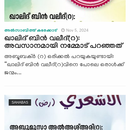
Nov 5, 2024
അൽസാബിത്ത് കരേക്കാട്
ഖാലിദ് ബിൻ വലീദ്(റ):
അവസാനമായി നമ്മോട് പറഞ്ഞത്
അബൂബക്ർ (റ) ഒരിക്കൽ പറയുകയുണ്ടായി:
“ഖാലിദ് ബിൻ വലീദ്(റ)വിനെ പോലെ ഒരാൾക്ക്
ജന്മം...
SAHABAS