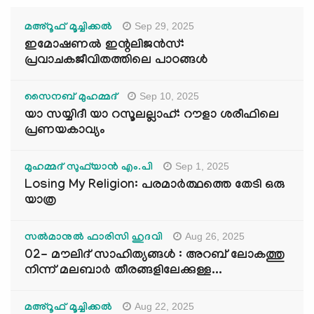
Sep 29, 2025
മഅ്റൂഫ് മൂച്ചിക്കല്‍
ഇമോഷണൽ ഇന്റലിജൻസ്:
പ്രവാചകജീവിതത്തിലെ പാഠങ്ങൾ
Sep 10, 2025
സൈനബ് മുഹമ്മദ്
യാ സയ്യിദീ യാ റസൂലല്ലാഹ്: റൗളാ ശരീഫിലെ
പ്രണയകാവ്യം
Sep 1, 2025
മുഹമ്മദ് സുഫ്‌യാൻ എം.പി
Losing My Religion: പരമാർത്ഥത്തെ തേടി ഒരു
യാത്ര
Aug 26, 2025
സൽമാനുൽ ഫാരിസി ഹുദവി
02- മൗലിദ് സാഹിത്യങ്ങൾ : അറബ് ലോകത്തു
നിന്ന് മലബാർ തീരങ്ങളിലേക്കുള്ള...
Aug 22, 2025
മഅ്റൂഫ് മൂച്ചിക്കല്‍