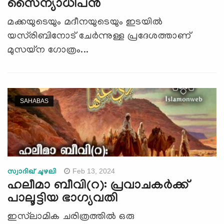
സൈന്യാധിപന്‍
മക്കയുടെയും മദീനയുടെയും ഇടയിൽ
യസ്‍രിബിനോട് ചേർന്നുള്ള പ്രദേശത്താണ്
മുസയ്ന ഗോത്രം...
SAHABAS
Feb 13, 2024
സ്വാദിഖ് ചുഴലി
ഹലീമാ ബീവി(റ): പ്രവാചകര്‍ക്ക്
പാലൂട്ടിയ ഭാഗ്യവതി
ഇസ്‍ലാമിക ചരിത്രത്തില്‍ ഒരു