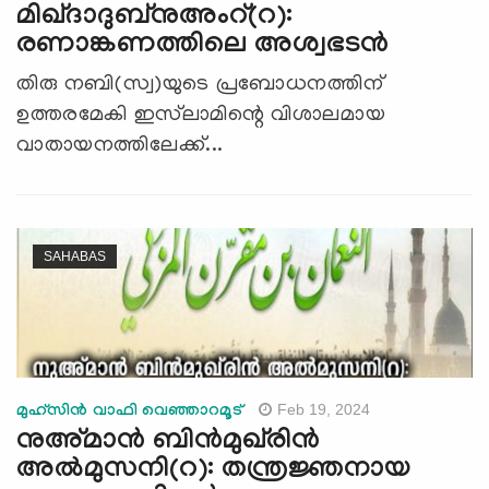
മിഖ്ദാദുബ്നുഅംറ്(റ):
രണാങ്കണത്തിലെ അശ്വഭടൻ
തിരു നബി(സ്വ)യുടെ പ്രബോധനത്തിന്
ഉത്തരമേകി ഇസ്‌ലാമിന്റെ വിശാലമായ
വാതായനത്തിലേക്ക്...
SAHABAS
Feb 19, 2024
മുഹ്സിൻ വാഫി വെഞ്ഞാറമൂട്
നുഅ്മാന്‍ ബിന്‍മുഖ്‍രിൻ
അൽമുസനി(റ): തന്ത്രജ്ഞനായ