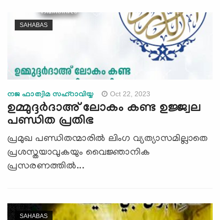
SAHABAS
Oct 22, 2023
നജ ഫാത്വിമ സഹ്റാവിയ്യ
ഉമ്മുദ്ദർദാഅ് ലോകം കണ്ട ഉജ്ജ്വല
പണ്ഡിത പ്രതിഭ
പ്രമുഖ പണ്ഡിതന്മാരിൽ ലിംഗ വ്യത്യാസമില്ലാതെ
പ്രശസ്തയാവുകയും വൈജ്ഞാനിക
പ്രസരണത്തിൽ...
SAHABAS