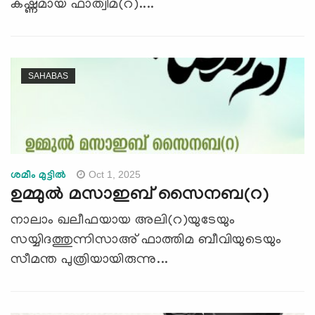
കഷ്ണമായ ഫാത്വിമ(റ)....
SAHABAS
Oct 1, 2025
ശമീം മുട്ടിൽ
ഉമ്മുല്‍ മസാഇബ് സൈനബ(റ)
നാലാം ഖലീഫയായ അലി(റ)യുടേയും
സയ്യിദത്തുന്നിസാഅ് ഫാത്തിമ ബീവിയുടെയും
സീമന്ത പുത്രിയായിരുന്നു...