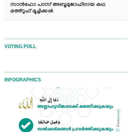
സാൻഫോ പാസ് അബൂമുജാഹിദായ കഥ
മഅ്റൂഫ് മൂച്ചിക്കല്‍
VOTING POLL
INFOGRAPHICS