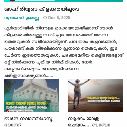
ഖാഹിരിയുടെ കീളക്കരയിലൂടെ
Dec 8, 2025
സുഹൈല്‍ കൂമണ്ണ
ഏർവാടിയിൽ നിന്നുള്ള മടക്കയാത്രയിലാണ് ഞാൻ
കീളക്കരയിലെത്തുന്നത്. പ്രഭാതസമയത്ത് തന്നെ
തെരുവുകൾ സജീവമായിട്ടുണ്ട്. പല തരം കച്ചവടങ്ങൾ,
പൗരാണികത നിഴലിക്കുന്ന പ്രധാന തെരുവുകൾ, ഇഴ
ചേർന്ന ഇടത്തെരുവുകൾ, പഴക്കമേറിയ കെട്ടിടങ്ങളോട്
ഒട്ടിനിൽക്കുന്ന പുതിയ നിർമിതികൾ, നേർ
കാഴ്ചകൾക്കപ്പുറം മറഞ്ഞുകിടക്കുന്ന
ചരിത്രസാക്ഷ്യങ്ങൾ......
ബന്ദേ നവാസ് ഗേസൂ
നമുക്കും യാത്ര
ദറാസ്:
ചെയ്യാം.... ബാബാ