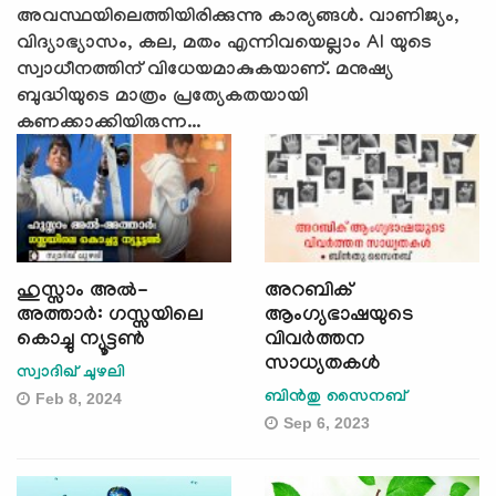
അവസ്ഥയിലെത്തിയിരിക്കുന്നു കാര്യങ്ങള്‍. വാണിജ്യം,
വിദ്യാഭ്യാസം, കല, മതം എന്നിവയെല്ലാം AI യുടെ
സ്വാധീനത്തിന് വിധേയമാകുകയാണ്. മനുഷ്യ
ബുദ്ധിയുടെ മാത്രം പ്രത്യേകതയായി
കണക്കാക്കിയിരുന്ന...
ഹുസ്സാം അൽ-
അറബിക്
അത്താർ: ഗസ്സയിലെ
ആംഗ്യഭാഷയുടെ
കൊച്ചു ന്യൂട്ടണ്‍
വിവർത്തന
സാധ്യതകൾ
സ്വാദിഖ് ചുഴലി
ബിൻതു സൈനബ്
Feb 8, 2024
Sep 6, 2023