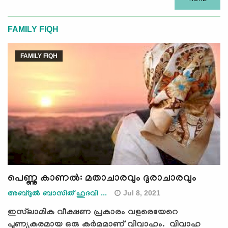
FAMILY FIQH
FAMILY FIQH
പെണ്ണു കാണൽ: മതാചാരവും ദുരാചാരവും
Jul 8, 2021
അബ്ദുൽ ബാസിത് ഹുദവി ...
ഇസ്‍ലാമിക വീക്ഷണ പ്രകാരം വളരെയേറെ
പുണ്യകരമായ ഒരു കർമമാണ് വിവാഹം. വിവാഹ