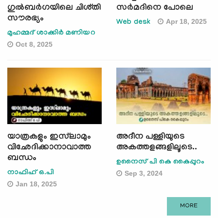
ഗുൽബർഗയിലെ ചിശ്തി
സര്‍മദിനെ പോലെ
സൗരഭ്യം
Apr 18, 2025
Web desk
മുഹമ്മദ് ശാക്കിർ മണിയറ
Oct 8, 2025
യാത്രകളും ഇസ്‍ലാമും
അദീന പള്ളിയുടെ
വിഛേദിക്കാനാവാത്ത
അകത്തളങ്ങളിലൂടെ..
ബന്ധം
ഉനൈസ് പി കെ കൈപ്പുറം
നാഫിഹ് ഒ.പി
Sep 3, 2024
Jan 18, 2025
MORE