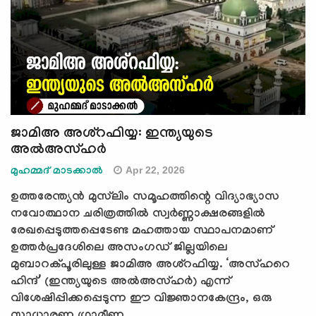
ജാമിഅ അശ്റഫിയ്യ: ഇന്ത്യയുടെ
അല്‍അസ്ഹര്‍
Apr 22, 2026
മുഹമ്മദ് മാടക്കാൽ
ഉത്തരേന്ത്യൻ മുസ്‍ലിം സമൂഹത്തിന്റെ വിദ്യാഭ്യാസ
നവോത്ഥാന ചരിത്രത്തിൽ സ്വർണ്ണാക്ഷരങ്ങളിൽ
രേഖപ്പെടുത്തപ്പെടേണ്ട മഹത്തായ സ്ഥാപനമാണ്
ഉത്തർപ്രദേശിലെ അസംഗഡ് ജില്ലയിലെ
മുബാറക്‌പൂരിലുള്ള ജാമിഅ അശ്റഫിയ്യ. ‘അസ്ഹറെ
ഹിന്ദ്’ (ഇന്ത്യയുടെ അല്‍അസ്ഹര്‍) എന്ന്
വിശേഷിപ്പിക്കപ്പെടുന്ന ഈ വിജ്ഞാനകേന്ദ്രം, ഒരു