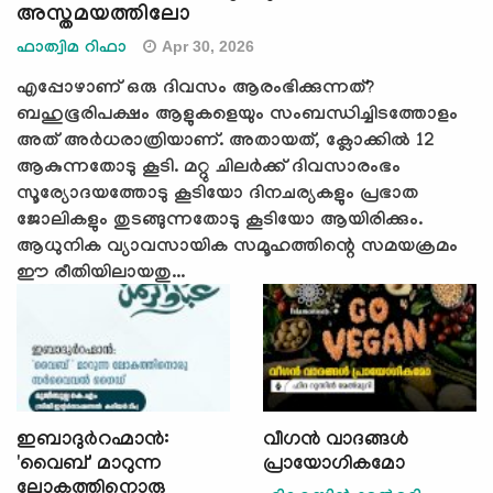
അസ്തമയത്തിലോ
Apr 30, 2026
ഫാത്വിമ റിഫാ
എപ്പോഴാണ് ഒരു ദിവസം ആരംഭിക്കുന്നത്?
ബഹുഭൂരിപക്ഷം ആളുകളെയും സംബന്ധിച്ചിടത്തോളം
അത് അർധരാത്രിയാണ്. അതായത്, ക്ലോക്കിൽ 12
ആകുന്നതോടു കൂടി. മറ്റു ചിലര്‍ക്ക് ദിവസാരംഭം
സൂര്യോദയത്തോടു കൂടിയോ ദിനചര്യകളും പ്രഭാത
ജോലികളും തുടങ്ങുന്നതോടു കൂടിയോ ആയിരിക്കും.
ആധുനിക വ്യാവസായിക സമൂഹത്തിന്റെ സമയക്രമം
ഈ രീതിയിലായതു...
ഇബാദുർറഹ്മാൻ:
വീഗൻ വാദങ്ങള്‍
'വൈബ്' മാറുന്ന
പ്രായോഗികമോ
ലോകത്തിനൊരു