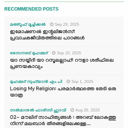
RECOMMENDED POSTS
Sep 29, 2025
മഅ്റൂഫ് മൂച്ചിക്കല്‍
ഇമോഷണൽ ഇന്റലിജൻസ്:
പ്രവാചകജീവിതത്തിലെ പാഠങ്ങൾ
Sep 10, 2025
സൈനബ് മുഹമ്മദ്
യാ സയ്യിദീ യാ റസൂലല്ലാഹ്: റൗളാ ശരീഫിലെ
പ്രണയകാവ്യം
Sep 1, 2025
മുഹമ്മദ് സുഫ്‌യാൻ എം.പി
Losing My Religion: പരമാർത്ഥത്തെ തേടി ഒരു
യാത്ര
Aug 26, 2025
സൽമാനുൽ ഫാരിസി ഹുദവി
02- മൗലിദ് സാഹിത്യങ്ങൾ : അറബ് ലോകത്തു
നിന്ന് മലബാർ തീരങ്ങളിലേക്കുള്ള...