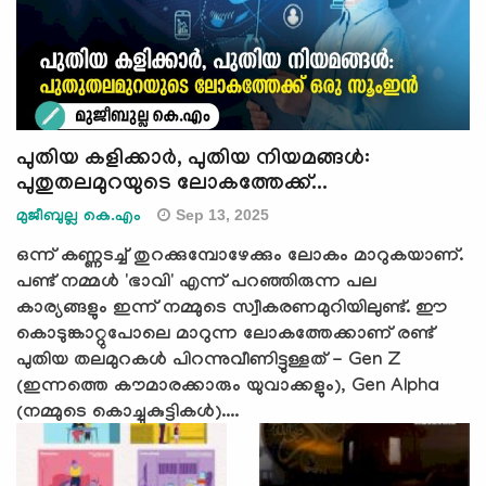
പുതിയ കളിക്കാർ, പുതിയ നിയമങ്ങൾ:
പുതുതലമുറയുടെ ലോകത്തേക്ക്...
Sep 13, 2025
മുജീബുല്ല കെ.എം
ഒന്ന് കണ്ണടച്ച് തുറക്കുമ്പോഴേക്കും ലോകം മാറുകയാണ്.
പണ്ട് നമ്മൾ 'ഭാവി' എന്ന് പറഞ്ഞിരുന്ന പല
കാര്യങ്ങളും ഇന്ന് നമ്മുടെ സ്വീകരണമുറിയിലുണ്ട്. ഈ
കൊടുങ്കാറ്റുപോലെ മാറുന്ന ലോകത്തേക്കാണ് രണ്ട്
പുതിയ തലമുറകൾ പിറന്നുവീണിട്ടുള്ളത് - Gen Z
(ഇന്നത്തെ കൗമാരക്കാരും യുവാക്കളും), Gen Alpha
(നമ്മുടെ കൊച്ചുകുട്ടികൾ)....