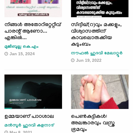
നിങ്ങള്‍ അതോറിറ്റേറ്റീവ്
സിദ്ദീഖ്(റ)വും മക്കളും,
പാരന്റ് ആണോ...
വിശ്വാസത്തിന്
എങ്കില്‍...
കാവലൊരുക്കിയ
കുടുംബം
മുജീബുല്ല കെ.എം
നൗഫൽ ഹുദവി മേലാറ്റൂർ
Jan 15, 2024
Jun 19, 2022
ഉമ്മയാണ് പാഠശാല
പെണ്‍കുട്ടികള്‍:
അലങ്കാരവും വസ്ത്ര
മൻസൂർ ഹുദവി കളനാട്
ഭ്രമവും
Mar 8, 2021