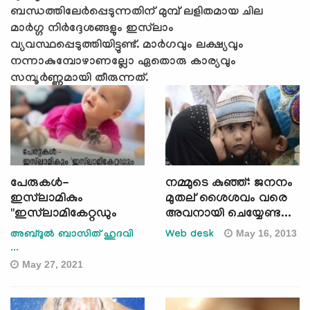
ബന്ധത്തിലേർപ്പെടുന്നതിന് മുമ്പ് ലളിതമായ ചില
മാർഗ്ഗ നിർദ്ദേശങ്ങളും ഇസ്‍ലാം
വ്യവസ്ഥപ്പെടുത്തിയിട്ടുണ്ട്. മാർഗവും ലക്ഷ്യവും
നന്നാകുമ്പോഴാണല്ലോ ഏതൊരു കാര്യവും
സമ്പൂർണ്ണമായി തീരുന്നത്.
പേരുകള്‍-
നമ്മുടെ കുഞ്ഞ്: ജനനം
ഇസ്‍ലാമികും
മുതല് ‍ശൈശവം വരെ
"ഇസ്‍ലാമികേറ്റഡും
അവനായി ചെയ്യേണ്ട...
May 16, 2013
അബ്ദുൽ ബാസിത് ഹുദവി
Web desk
...
May 27, 2021