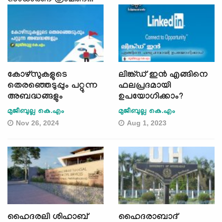
സാധാരണ ഗ്രാമീണ...
കോഴ്സുകളുടെ
ലിങ്ക്ഡ് ഇൻ എങ്ങിനെ
തെരഞ്ഞെടുപ്പും പറ്റുന്ന
ഫലപ്രദമായി
അബദ്ധങ്ങളും
ഉപയോഗിക്കാം?
മുജീബുല്ല കെ.എം
മുജീബുല്ല കെ.എം
Nov 26, 2024
Aug 1, 2023
ഹൈദരലി ശിഹാബ്
ഹൈദരാബാദ്