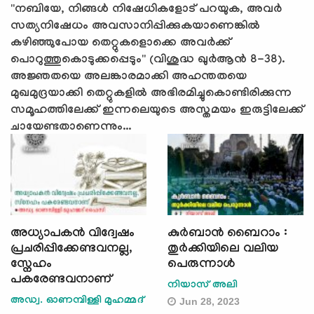
"നബിയേ, നിങ്ങൾ നിഷേധികളോട് പറയുക, അവർ
സത്യനിഷേധം അവസാനിപ്പിക്കുകയാണെങ്കിൽ
കഴിഞ്ഞുപോയ തെറ്റുകളൊക്കെ അവർക്ക്
പൊറുത്തുകൊടുക്കപ്പെടും" (വിശുദ്ധ ഖുർആൻ 8-38).
അജ്ഞതയെ അലങ്കാരമാക്കി അഹന്തതയെ
മുഖമുദ്രയാക്കി തെറ്റുകളിൽ അഭിരമിച്ചുകൊണ്ടിരിക്കുന്ന
സമൂഹത്തിലേക്ക് ഇന്നലെയുടെ അസ്തമയം ഇരുട്ടിലേക്ക്
ചായേണ്ടതാണെന്നും...
അധ്യാപകന്‍ വിദ്വേഷം
കുർബാൻ ബൈറാം :
പ്രചരിപ്പിക്കേണ്ടവനല്ല,
തുർക്കിയിലെ വലിയ
സ്നേഹം
പെരുന്നാൾ
പകരേണ്ടവനാണ്
നിയാസ് അലി
അഡ്വ. ഓണമ്പിള്ളി മുഹമ്മദ്
Jun 28, 2023