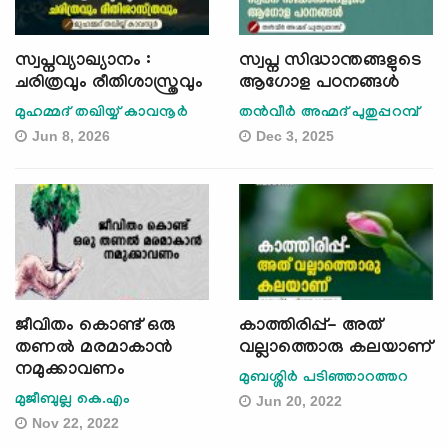
സ്വപ്നവ്യാഖ്യാനം :
സ്വപ്ന സിദ്ധാന്തങ്ങളുടെ
ചരിത്രവും രീതിശാസ്ത്രവും
ആഗോള പഠനങ്ങൾ
മുഹമ്മദ് തഖിയ്യ് കാവനൂർ
തന്‍വീര്‍ അഹ്മദ് പുതുപ്പറമ്പ്
Jun 8, 2026
Dec 3, 2025
ജീവിതം കൊണ്ട് ഒരു
കാത്തിരിപ്പ്- അത്
തണൽ മരമാകാൻ
വല്ലാത്തൊരു കലയാണ്
നമുക്കാവണം
മുബശ്ശിര്‍ പടിഞ്ഞാറത്തറ
മുജീബുല്ല കെ.എം
Jun 20, 2022
Nov 22, 2022