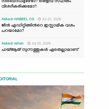
നിർബന്ധമുണ്ടോ? തെളിവ് സഹിതം
വിശദീകരിക്കുമോ?
Jul 22, 2026
Asked: NABEEL CS
ജീൻ എഡിറ്റിങ്ങിന്‍റെ ഇസ്ലാമിക വശം
പറയാമോ?
Jul 20, 2026
Asked: Ishan
ഹയ്ആത് സുന്നത്തുകൾ ഏതെല്ലാമാണ്
DITORIAL