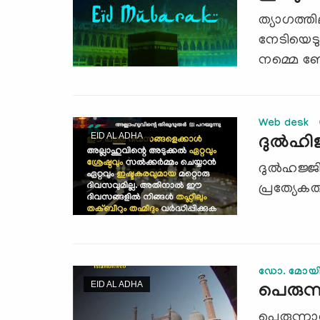
ത്യാഗത്തി
നേടിയെടു
നമ്മെ ബോധ
Web desk
EID AL ADHA
ദുല്‍ഹി
ദുല്‍ഹജ്ജ
പ്രത്യേകതയ
ഡോ. മോയിന
EID AL ADHA
പെരുന്ന
പെരുന്ന