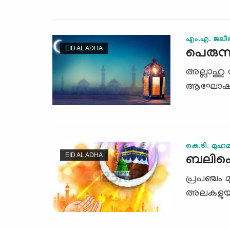
എം.എ. ജലീല
EID AL ADHA
പെരുന്
അല്ലാഹു സ
ആഘോഷദിന
കെ.ടി. മുഹമ
EID AL ADHA
ബലിപെര
പ്രപഞ്ചം 
അലകളുയര്