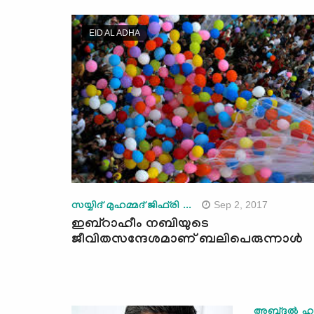
EID AL ADHA
Sep 2, 2017
സയ്യിദ് മുഹമ്മദ് ജിഫ്‌രി ...
ഇബ്‌റാഹീം നബിയുടെ
ജീവിതസന്ദേശമാണ് ബലിപെരുന്നാള്‍
അബ്ദുല്‍ ഹഖ