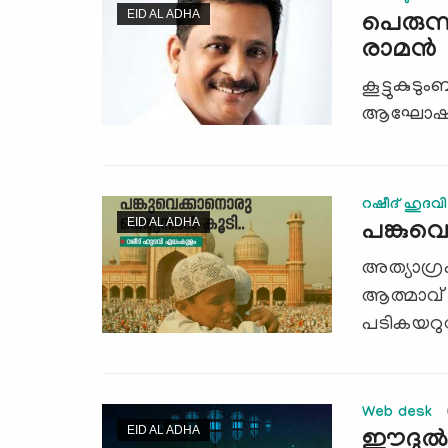
EID AL ADHA
പെരുന്
രാമന്‍
കൂട്ടുകുട
ആഘോഷങ്ങള
റഷീദ് ഹുദവ
EID AL ADHA
പങ്കുവെ
അത്യാഗ്രഹ
ആത്മാവ്
പടികയറുമ്
Web desk
EID AL ADHA
ഈദുല്‍