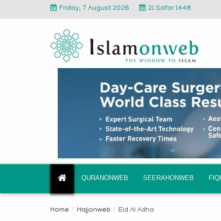
Friday, 7 August 2026
21 Safar 1448
QURANONWEB
SEERAHONWEB
FI
Home
Hajjonweb
Eid Al Adha