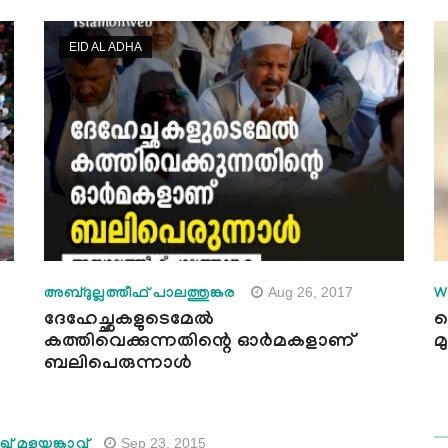
EID AL ADHA
Aug 26, 2017
അബ്ദുല്ലത്തീഫ് പാലത്തുങ്കര
W
ദേഹേച്ഛകളുടെമേല്‍
പ
കത്തിവെക്കുന്നതിന്റെ ഓര്‍മകളാണ്
മ
ബലിപെരുന്നാള്‍
Sep 23, 2015
് മുളയങ്കാവ്