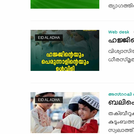
ത്യാഗത്തിന
Web desk
EID AL ADHA
ഹജ്ജിന്
വിശ്വാസിയ
ധീരസ്മൃ
അസ്ഗറലി ഫൈ
EID AL ADHA
ബലിപെര
തക്ബീറുക
കുടുംബത്ത
സ്വലാത്ത്.