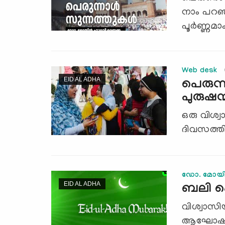
നാം പറഞ
പൂര്‍ണ്ണമാ
Web desk
EID AL ADHA
പെരുന്ന
പുരുഷന്
ഒരു വിശ്
ദിവസത്തില
ഡോ. മോയിന
EID AL ADHA
ബലി പെ
വിശ്വാസിയ
ആഘോഷങ്ങ