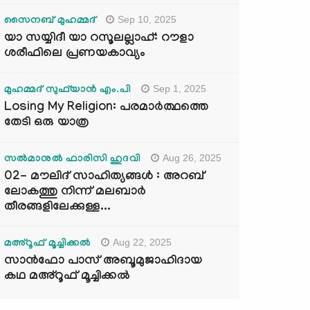
Sep 10, 2025
സൈനബ് മുഹമ്മദ്
യാ സയ്യിദീ യാ റസൂലല്ലാഹ്: റൗളാ
ശരീഫിലെ പ്രണയകാവ്യം
Sep 1, 2025
മുഹമ്മദ് സുഫ്‌യാൻ എം.പി
Losing My Religion: പരമാർത്ഥത്തെ
തേടി ഒരു യാത്ര
Aug 26, 2025
സൽമാനുൽ ഫാരിസി ഹുദവി
02- മൗലിദ് സാഹിത്യങ്ങൾ : അറബ്
ലോകത്തു നിന്ന് മലബാർ
തീരങ്ങളിലേക്കുള്ള...
Aug 22, 2025
മഅ്റൂഫ് മൂച്ചിക്കല്‍
സാൻഫോ പാസ് അബൂമുജാഹിദായ
കഥ മഅ്റൂഫ് മൂച്ചിക്കല്‍