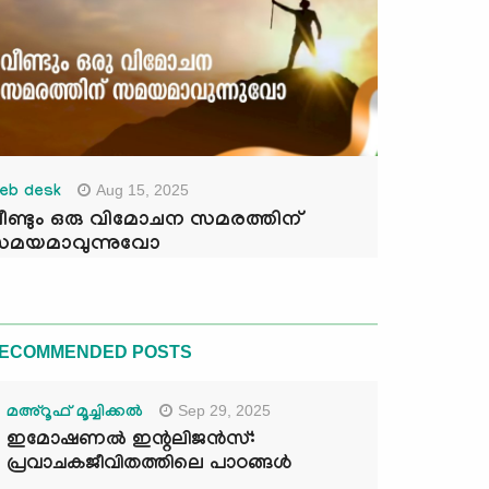
Aug 15, 2025
eb desk
ീണ്ടും ഒരു വിമോചന സമരത്തിന്
മയമാവുന്നുവോ
ECOMMENDED POSTS
Sep 29, 2025
മഅ്റൂഫ് മൂച്ചിക്കല്‍
ഇമോഷണൽ ഇന്റലിജൻസ്:
പ്രവാചകജീവിതത്തിലെ പാഠങ്ങൾ