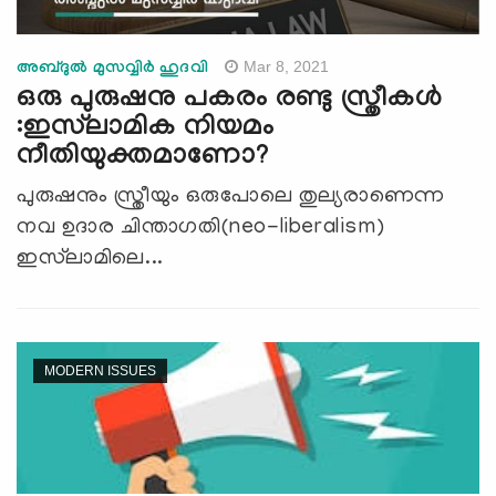
Mar 8, 2021
അബ്ദുൽ മുസവ്വിർ ഹുദവി
ഒരു പുരുഷനു പകരം രണ്ടു സ്ത്രീകൾ
:ഇസ്‌ലാമിക നിയമം
നീതിയുക്തമാണോ?
പുരുഷനും സ്ത്രീയും ഒരുപോലെ തുല്യരാണെന്ന
നവ ഉദാര ചിന്താഗതി(neo-liberalism)
ഇസ്‌ലാമിലെ...
MODERN ISSUES