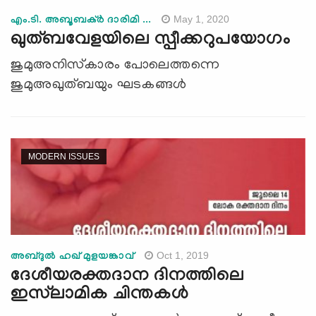
May 1, 2020
എം.ടി. അബൂബക്ര്‍ ദാരിമി ...
ഖുത്ബവേളയിലെ സ്പീക്കറുപയോഗം
ജുമുഅനിസ്‌കാരം പോലെത്തന്നെ
ജുമുഅഖുത്ബയും ഘടകങ്ങള്‍
MODERN ISSUES
Oct 1, 2019
അബ്ദുല്‍ ഹഖ് മുളയങ്കാവ്
ദേശീയരക്തദാന ദിനത്തിലെ
ഇസ്‌ലാമിക ചിന്തകള്‍