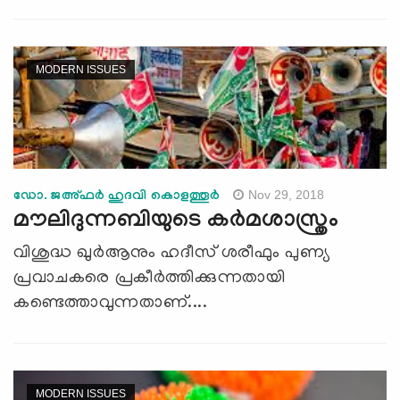
MODERN ISSUES
Nov 29, 2018
ഡോ. ജഅ്ഫര്‍ ഹുദവി കൊളത്തൂര്‍
മൗലിദുന്നബിയുടെ കര്‍മശാസ്ത്രം
വിശുദ്ധ ഖുര്‍ആനും ഹദീസ് ശരീഫും പുണ്യ
പ്രവാചകരെ പ്രകീര്‍ത്തിക്കുന്നതായി
കണ്ടെത്താവുന്നതാണ്....
MODERN ISSUES