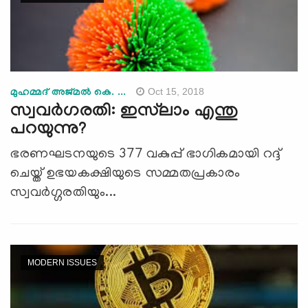
Oct 15, 2018
മുഹമ്മദ് അജ്മല്‍ കെ. ...
സ്വവര്‍ഗരതി: ഇസ്‌ലാം എന്തു
പറയുന്നു?
ഭരണഘടനയുടെ 377 വകുപ്പ് ഭാഗികമായി റദ്ദ്
ചെയ്ത് ഉഭയകക്ഷിയുടെ സമ്മതപ്രകാരം
സ്വവര്‍ഗ്ഗരതിയും...
MODERN ISSUES