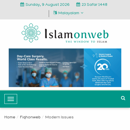
Sunday, 9 August 2026
23 Safar 1448
Malayalam
T
o
g
Home
Fiqhonweb
Modern Issues
g
l