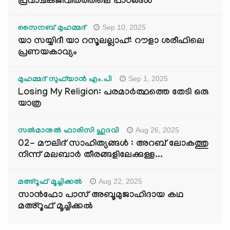
പ്രവാചകജീവിതത്തിലെ പാഠങ്ങൾ
Sep 10, 2025
സൈനബ് മുഹമ്മദ്
യാ സയ്യിദീ യാ റസൂലല്ലാഹ്: റൗളാ ശരീഫിലെ
പ്രണയകാവ്യം
Sep 1, 2025
മുഹമ്മദ് സുഫ്‌യാൻ എം.പി
Losing My Religion: പരമാർത്ഥത്തെ തേടി ഒരു
യാത്ര
Aug 26, 2025
സൽമാനുൽ ഫാരിസി ഹുദവി
02- മൗലിദ് സാഹിത്യങ്ങൾ : അറബ് ലോകത്തു
നിന്ന് മലബാർ തീരങ്ങളിലേക്കുള്ള...
Aug 22, 2025
മഅ്റൂഫ് മൂച്ചിക്കല്‍
സാൻഫോ പാസ് അബൂമുജാഹിദായ കഥ
മഅ്റൂഫ് മൂച്ചിക്കല്‍