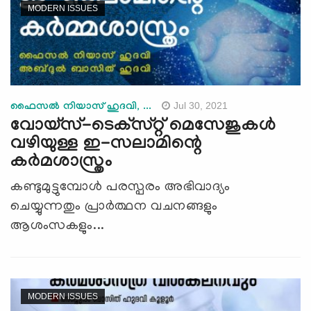
MODERN ISSUES
Jul 30, 2021
ഫൈസല്‍ നിയാസ് ഹുദവി, ...
വോയ്‌സ്-ടെക്‌സ്റ്റ് മെസേജുകള്‍
വഴിയുള്ള ഇ-സലാമിന്റെ
കര്‍മശാസ്ത്രം
കണ്ടുമുട്ടുമ്പോള്‍ പരസ്പരം അഭിവാദ്യം
ചെയ്യുന്നതും പ്രാര്‍ത്ഥന വചനങ്ങളും
ആശംസകളും...
MODERN ISSUES