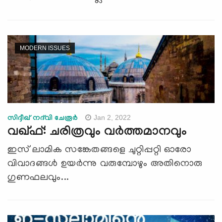
MODERN ISSUES
Jan 2, 2022
സിദ്ദീഖ് നദ്‌വി ചേരൂര്‍
വഖ്ഫ്: ചരിത്രവും വർത്തമാനവും
ഇസ് ലാമിക സങ്കേതങ്ങളെ ചുറ്റിപ്പറ്റി ഓരോ
വിവാദങ്ങൾ ഉയർന്നു വരുമ്പോഴും അതിനൊരു
ഗുണഫലവും...