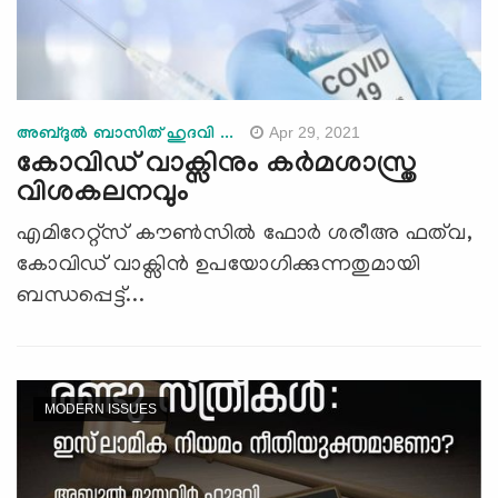
Apr 29, 2021
അബ്ദുൽ ബാസിത് ഹുദവി ...
കോവിഡ് വാക്സിനും കർമശാസ്ത്ര
വിശകലനവും
എമിറേറ്റ്സ് കൗൺസിൽ ഫോർ ശരീഅ ഫത്‍വ,
കോവിഡ് വാക്സിൻ ഉപയോഗിക്കുന്നതുമായി
ബന്ധപ്പെട്ട്...
MODERN ISSUES