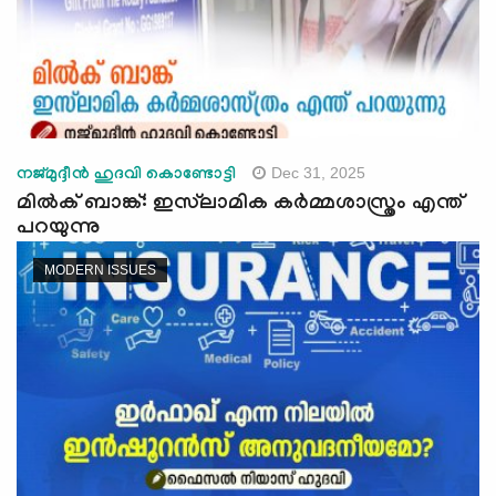
Dec 31, 2025
നജ്മുദ്ദീന്‍ ഹുദവി കൊണ്ടോട്ടി
മില്‍ക് ബാങ്ക്: ഇസ്‍ലാമിക കര്‍മ്മശാസ്ത്രം എന്ത്
പറയുന്നു
MODERN ISSUES