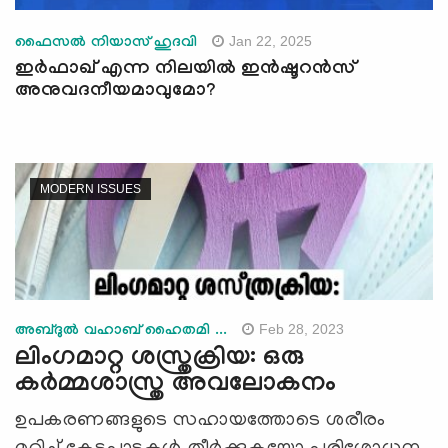
Jan 22, 2025
ഫൈസല്‍ നിയാസ് ഹുദവി
ഇർഫാഖ് എന്ന നിലയില്‍ ഇന്‍ഷൂറന്‍സ്
അനുവദനീയമാവുമോ?
MODERN ISSUES
Feb 28, 2023
അബ്ദുല്‍ വഹാബ് ഹൈതമി ...
ലിംഗമാറ്റ ശസ്ത്രക്രിയ: ഒരു
കര്‍മ്മശാസ്ത്ര അവലോകനം
ഉപകരണങ്ങളുടെ സഹായത്തോടെ ശരീരം