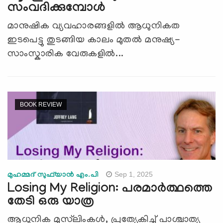
സംവദിക്കുമ്പോൾ
മാനുഷിക വ്യവഹാരങ്ങളിൽ ആധുനികത
ഇടപെട്ടു തുടങ്ങിയ കാലം മുതൽ മനുഷ്യ-
സാംസ്കാരിക വേരുകളിൽ...
BOOK REVIEW
Sep 1, 2025
മുഹമ്മദ് സുഫ്‌യാൻ എം.പി
Losing My Religion: പരമാർത്ഥത്തെ
തേടി ഒരു യാത്ര
ആധുനിക മുസ്‍ലിംകൾ, പ്രത്യേകിച്ച് പാശ്ചാത്യ