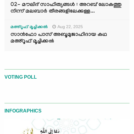
02- മൗലിദ് സാഹിത്യങ്ങൾ : അറബ് ലോകത്തു
നിന്ന് മലബാർ തീരങ്ങളിലേക്കുള്ള...
Aug 22, 2025
മഅ്റൂഫ് മൂച്ചിക്കല്‍
സാൻഫോ പാസ് അബൂമുജാഹിദായ കഥ
മഅ്റൂഫ് മൂച്ചിക്കല്‍
VOTING POLL
INFOGRAPHICS