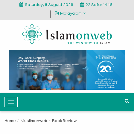
Saturday, 8 August 2026
22 Safar 1448
Malayalam
T
o
g
Home
Muslimonweb
Book Review
g
l