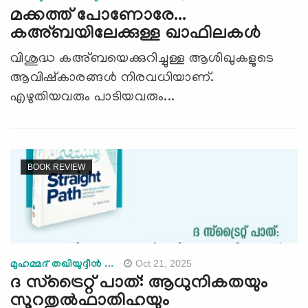
മക്കത്ത് പോണോരേ...
കഅ്ബയിലേക്കുള്ള ഖാഫിലകള്‍
വിശുദ്ധ കഅ്ബയെക്കുറിച്ചുള്ള ആശിഖുകളുടെ
ആവിഷ്കാരങ്ങൾ നിരവധിയാണ്.
എഴുതിയവരും പാടിയവരും...
BOOK REVIEW
Oct 21, 2025
മുഹമ്മദ് തഖിയുദ്ദീൻ ...
ദ സ്ട്രൈറ്റ് പാത്: ആധുനികതയും
സൂറതുല്‍ഫാതിഹയും