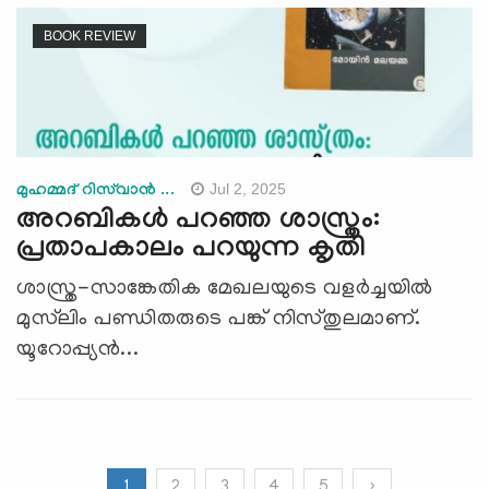
BOOK REVIEW
Jul 2, 2025
മുഹമ്മദ് റിസ്‍വാന്‍ ...
അറബികൾ പറഞ്ഞ ശാസ്ത്രം:
പ്രതാപകാലം പറയുന്ന കൃതി
ശാസ്ത്ര-സാങ്കേതിക മേഖലയുടെ വളർച്ചയിൽ
മുസ്‍ലിം പണ്ഡിതരുടെ പങ്ക് നിസ്തുലമാണ്.
യൂറോപ്പ്യൻ...
1
2
3
4
5
›