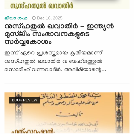
Dec 16, 2025
ലിയാ ശഹ്മ
നുസ്ഹതുൽ ഖവാതിർ - ഇന്ത്യന്‍
മുസ്‍ലിം സംഭാവനകളുടെ
സര്‍വ്വകോശം
ഇന്ന് ഏറെ പ്രശസ്തമായ കൃതിയമാണ്
നുസ്ഹതുൽ ഖവാതിർ വ ബഹ്ജത്തുൽ
മസാമിഹ് വന്നവാദിർ. അലിമിയാന്റെ...
BOOK REVIEW