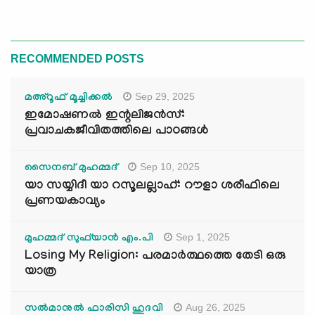
RECOMMENDED POSTS
Sep 29, 2025
മഅ്റൂഫ് മൂച്ചിക്കല്‍
ഇമോഷണൽ ഇന്റലിജൻസ്:
പ്രവാചകജീവിതത്തിലെ പാഠങ്ങൾ
Sep 10, 2025
സൈനബ് മുഹമ്മദ്
യാ സയ്യിദീ യാ റസൂലല്ലാഹ്: റൗളാ ശരീഫിലെ
പ്രണയകാവ്യം
Sep 1, 2025
മുഹമ്മദ് സുഫ്‌യാൻ എം.പി
Losing My Religion: പരമാർത്ഥത്തെ തേടി ഒരു
യാത്ര
Aug 26, 2025
സൽമാനുൽ ഫാരിസി ഹുദവി