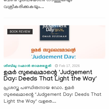
വേണ്ടി ദുരുപയോഗം നടത്തുകയും
വക്രീകരിക്കുകയും...
BOOK REVIEW
Feb 17, 2026
ശിബിലു റഹ്മാൻ താമരശ്ശേരി
ഉമർ സുലൈമാന്റെ 'Judgement
Day: Deeds That Light the Way'
പ്രശസ്ത പണ്ഡിതനായ ഡോ. ഉമർ
സുലൈമാന്റെ "Judgement Day: Deeds That
Light the Way" വളരെ...