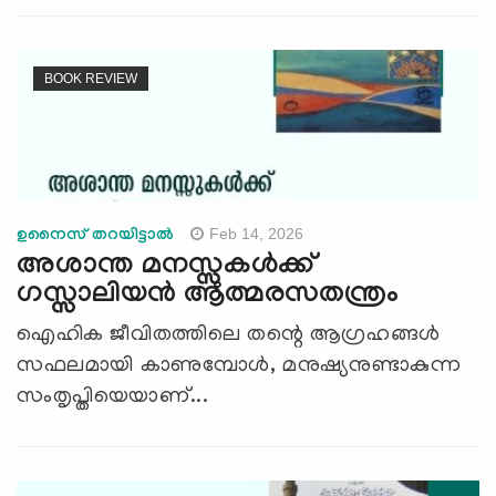
BOOK REVIEW
Feb 14, 2026
ഉനൈസ് തറയിട്ടാൽ
അശാന്ത മനസ്സുകൾക്ക്
ഗസ്സാലിയൻ ആത്മരസതന്ത്രം
ഐഹിക ജീവിതത്തിലെ തന്റെ ആഗ്രഹങ്ങൾ
സഫലമായി കാണുമ്പോൾ, മനുഷ്യനുണ്ടാകുന്ന
സംതൃപ്തിയെയാണ്...