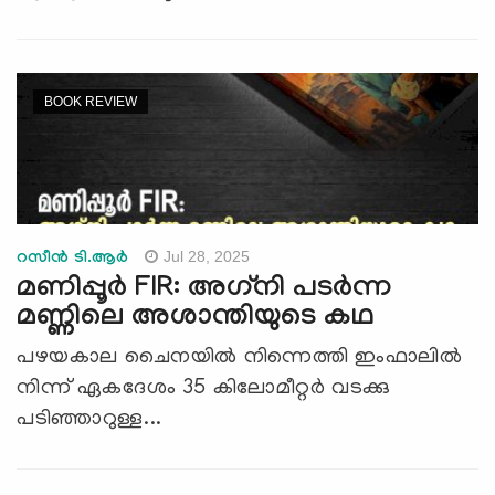
BOOK REVIEW
Jul 28, 2025
റസീൻ ടി.ആർ
മണിപ്പൂര്‍ FIR: അഗ്‌നി പടര്‍ന്ന
മണ്ണിലെ അശാന്തിയുടെ കഥ
പഴയകാല ചൈനയില്‍ നിന്നെത്തി ഇംഫാലില്‍
നിന്ന് ഏകദേശം 35 കിലോമീറ്റര്‍ വടക്കു
പടിഞ്ഞാറുള്ള...