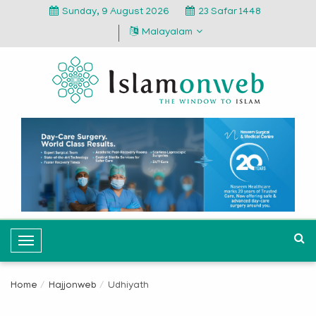
Sunday, 9 August 2026
23 Safar 1448
Malayalam
T
o
g
Home
Hajjonweb
Udhiyath
g
l