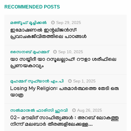
RECOMMENDED POSTS
Sep 29, 2025
മഅ്റൂഫ് മൂച്ചിക്കല്‍
ഇമോഷണൽ ഇന്റലിജൻസ്:
പ്രവാചകജീവിതത്തിലെ പാഠങ്ങൾ
Sep 10, 2025
സൈനബ് മുഹമ്മദ്
യാ സയ്യിദീ യാ റസൂലല്ലാഹ്: റൗളാ ശരീഫിലെ
പ്രണയകാവ്യം
Sep 1, 2025
മുഹമ്മദ് സുഫ്‌യാൻ എം.പി
Losing My Religion: പരമാർത്ഥത്തെ തേടി ഒരു
യാത്ര
Aug 26, 2025
സൽമാനുൽ ഫാരിസി ഹുദവി
02- മൗലിദ് സാഹിത്യങ്ങൾ : അറബ് ലോകത്തു
നിന്ന് മലബാർ തീരങ്ങളിലേക്കുള്ള...