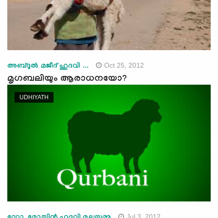
Oct 25, 2012
അബ്ദുല്‍ മജീദ് ഹുദവി ...
മൃഗബലിയും ആരാധനയോ?
UDHIYATH
Jul 3, 2012
ഡോ. മോയിന്‍ ഹുദവി മലയമ്മ