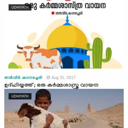
e
UDHIYATH
N
a
v
i
g
a
t
i
o
n
Aug 31, 2017
തന്‍വീര്‍ കാനച്ചേരി
ഉദ്ഹിയ്യത്ത് ; ഒരു കര്‍മ്മശാസ്ത്ര വായന
UDHIYATH