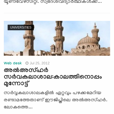
യൂണിവേഴ്സിറ്റി. സ്വദേശിവിദ്യാര്‍ത്ഥികള്‍ക്ക്...
UNIVERSITIES
Jul 25, 2012
Web desk
അല്‍അസ്ഹര്‍
സര്‍വകലാശാല:കാലത്തിനൊപ്പം
മുന്നോട്ട്
സര്‍വ്വകലാശാലകളില്‍ ഏറ്റവും പഴക്കമേറിയ
രണ്ടാമത്തേതാണ് ഈജിപ്തിലെ അല്‍അസ്ഹര്‍.
ലോകത്തെ...