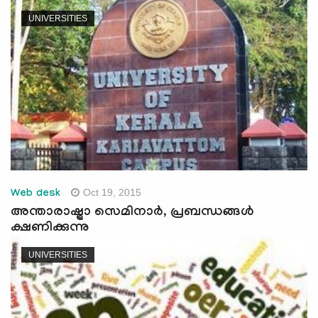
e
UNIVERSITIES
N
a
v
i
g
a
t
i
o
n
Oct 19, 2015
Web desk
അന്താരാഷ്ട്രാ സെമിനാര്‍, പ്രബന്ധങ്ങള്‍
ക്ഷണിക്കുന്നു
UNIVERSITIES