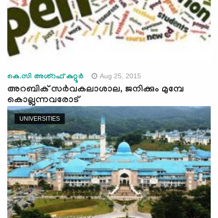
Aug 25, 2015
കെ.സി അശ്‌റഫ് കുറ്റൂര്‍
അറബിക് സര്‍വകലാശാല, ജനിക്കും മുമ്പേ
കൊല്ലുന്നവരോട്
UNIVERSITIES