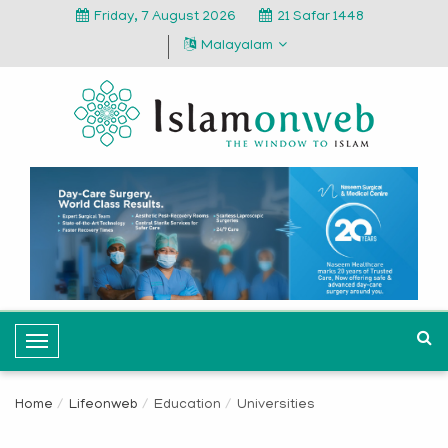
Friday, 7 August 2026
21 Safar 1448
Malayalam
T
o
g
Home
Lifeonweb
Education
Universities
g
l