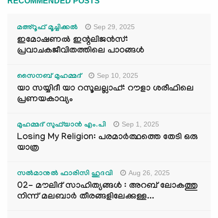
RECOMMENDED POSTS
Sep 29, 2025
മഅ്റൂഫ് മൂച്ചിക്കല്‍
ഇമോഷണൽ ഇന്റലിജൻസ്:
പ്രവാചകജീവിതത്തിലെ പാഠങ്ങൾ
Sep 10, 2025
സൈനബ് മുഹമ്മദ്
യാ സയ്യിദീ യാ റസൂലല്ലാഹ്: റൗളാ ശരീഫിലെ
പ്രണയകാവ്യം
Sep 1, 2025
മുഹമ്മദ് സുഫ്‌യാൻ എം.പി
Losing My Religion: പരമാർത്ഥത്തെ തേടി ഒരു
യാത്ര
Aug 26, 2025
സൽമാനുൽ ഫാരിസി ഹുദവി
02- മൗലിദ് സാഹിത്യങ്ങൾ : അറബ് ലോകത്തു
നിന്ന് മലബാർ തീരങ്ങളിലേക്കുള്ള...