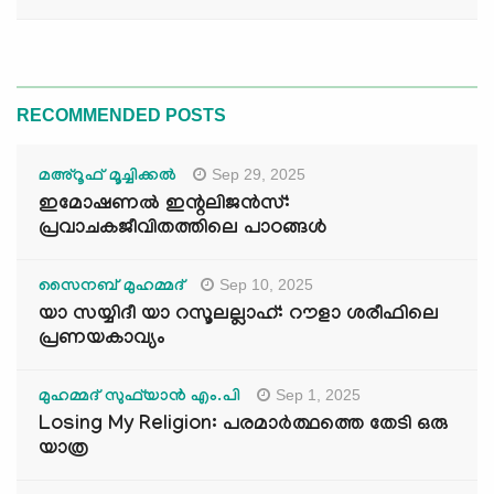
RECOMMENDED POSTS
Sep 29, 2025
മഅ്റൂഫ് മൂച്ചിക്കല്‍
ഇമോഷണൽ ഇന്റലിജൻസ്:
പ്രവാചകജീവിതത്തിലെ പാഠങ്ങൾ
Sep 10, 2025
സൈനബ് മുഹമ്മദ്
യാ സയ്യിദീ യാ റസൂലല്ലാഹ്: റൗളാ ശരീഫിലെ
പ്രണയകാവ്യം
Sep 1, 2025
മുഹമ്മദ് സുഫ്‌യാൻ എം.പി
Losing My Religion: പരമാർത്ഥത്തെ തേടി ഒരു
യാത്ര