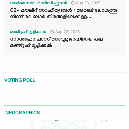
Aug 26, 2025
സൽമാനുൽ ഫാരിസി ഹുദവി
02- മൗലിദ് സാഹിത്യങ്ങൾ : അറബ് ലോകത്തു
നിന്ന് മലബാർ തീരങ്ങളിലേക്കുള്ള...
Aug 22, 2025
മഅ്റൂഫ് മൂച്ചിക്കല്‍
സാൻഫോ പാസ് അബൂമുജാഹിദായ കഥ
മഅ്റൂഫ് മൂച്ചിക്കല്‍
VOTING POLL
INFOGRAPHICS