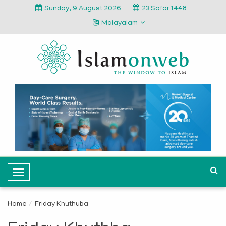
Sunday, 9 August 2026
23 Safar 1448
Malayalam
T
o
g
Home
Friday Khuthuba
g
l