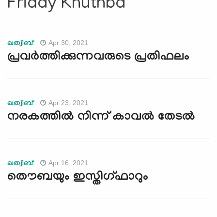
Friday Khuthba
e
N
a
v
Apr 30, 2021
ഖത്വീബ്
i
പ്രവര്‍ത്തിക്കുന്നവരുടെ പ്രതിഫലം
g
a
t
i
Apr 23, 2021
ഖത്വീബ്
o
നരകത്തില്‍ നിന്ന് കാവല്‍ തേടല്‍
n
Apr 16, 2021
ഖത്വീബ്
തൌബയും ഇസ്തിഗ്ഫാറും