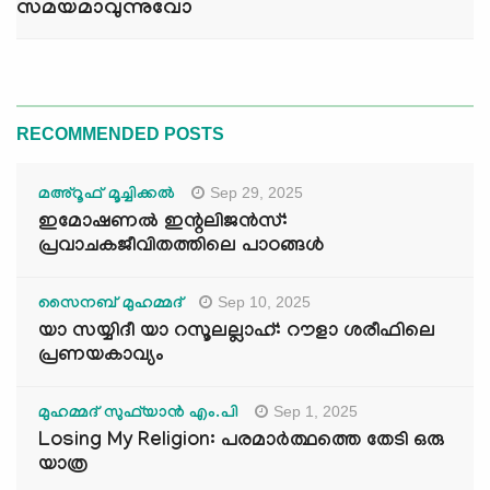
സമയമാവുന്നുവോ
RECOMMENDED POSTS
Sep 29, 2025
മഅ്റൂഫ് മൂച്ചിക്കല്‍
ഇമോഷണൽ ഇന്റലിജൻസ്:
പ്രവാചകജീവിതത്തിലെ പാഠങ്ങൾ
Sep 10, 2025
സൈനബ് മുഹമ്മദ്
യാ സയ്യിദീ യാ റസൂലല്ലാഹ്: റൗളാ ശരീഫിലെ
പ്രണയകാവ്യം
Sep 1, 2025
മുഹമ്മദ് സുഫ്‌യാൻ എം.പി
Losing My Religion: പരമാർത്ഥത്തെ തേടി ഒരു
യാത്ര