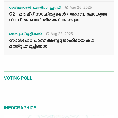
Aug 26, 2025
സൽമാനുൽ ഫാരിസി ഹുദവി
02- മൗലിദ് സാഹിത്യങ്ങൾ : അറബ് ലോകത്തു
നിന്ന് മലബാർ തീരങ്ങളിലേക്കുള്ള...
Aug 22, 2025
മഅ്റൂഫ് മൂച്ചിക്കല്‍
സാൻഫോ പാസ് അബൂമുജാഹിദായ കഥ
മഅ്റൂഫ് മൂച്ചിക്കല്‍
VOTING POLL
INFOGRAPHICS