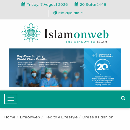
Friday, 7 August 2026
20 Safar 1448
Malayalam
T
o
g
Home
Lifeonweb
Health & Lifestyle
Dress & Fashion
g
l