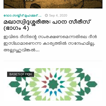
Sep 4, 2020
ഡോ.സയ്യിദ് മുഹമ്മദ് ...
മഖാസ്വിദുശ്ശരീഅ: പഠന സീരീസ്
(ഭാഗം 4)
ഇവിടെ ദീനിന്റെ സംരക്ഷണമെന്നതിലെ ദീന്‍
ഇസ്‌ലാമാണെന്ന കാര്യത്തില്‍ സന്ദേഹമില്ല.
അല്ലാഹുവിങ്കല്‍...
BASICS OF FIQH