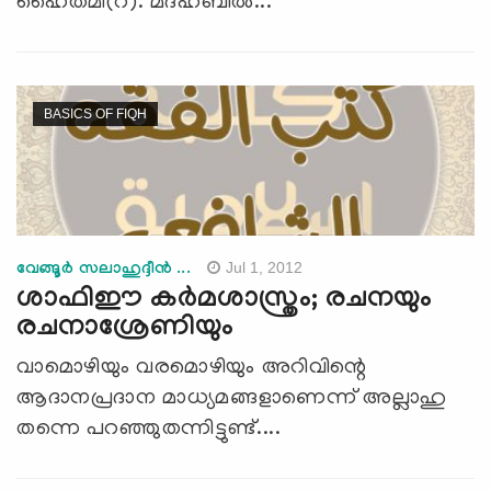
ഹൈതമി(റ). മദ്ഹബില്‍...
BASICS OF FIQH
Jul 1, 2012
വേങ്ങൂര്‍ സലാഹുദ്ദീന്‍ ...
ശാഫിഈ കര്‍മശാസ്ത്രം; രചനയും
രചനാശ്രേണിയും
വാമൊഴിയും വരമൊഴിയും അറിവിന്റെ
ആദാനപ്രദാന മാധ്യമങ്ങളാണെന്ന് അല്ലാഹു
തന്നെ പറഞ്ഞുതന്നിട്ടുണ്ട്....