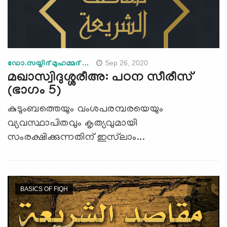
Sep 26, 2020
ഡോ.സയ്യിദ് മുഹമ്മദ് ...
മഖാസ്വിദുശ്ശരീഅ: പഠന സീരീസ്
(ഭാഗം 5)
കുടുംബത്തെയും വംശപരമ്പരയെയും
വ്യവസ്ഥാപിതവും കൃത്യവുമായി
സംരക്ഷിക്കുന്നതിന് ഇസ്‌ലാം...
BASICS OF FIQH