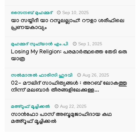
Sep 10, 2025
സൈനബ് മുഹമ്മദ്
യാ സയ്യിദീ യാ റസൂലല്ലാഹ്: റൗളാ ശരീഫിലെ
പ്രണയകാവ്യം
Sep 1, 2025
മുഹമ്മദ് സുഫ്‌യാൻ എം.പി
Losing My Religion: പരമാർത്ഥത്തെ തേടി ഒരു
യാത്ര
Aug 26, 2025
സൽമാനുൽ ഫാരിസി ഹുദവി
02- മൗലിദ് സാഹിത്യങ്ങൾ : അറബ് ലോകത്തു
നിന്ന് മലബാർ തീരങ്ങളിലേക്കുള്ള...
Aug 22, 2025
മഅ്റൂഫ് മൂച്ചിക്കല്‍
സാൻഫോ പാസ് അബൂമുജാഹിദായ കഥ
മഅ്റൂഫ് മൂച്ചിക്കല്‍