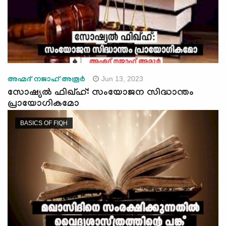
Jun 13, 2023
അഹ്മദ് നജാഹ് അരൂര്‍
സോഷ്യല്‍ ഫിഖ്ഹ്: സംയോജന സിദ്ധാന്തം
പ്രായോഗികമോ
BASICS OF FIQH