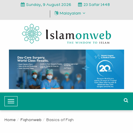
Sunday, 9 August 2026
23 Safar 1448
Malayalam
T
o
g
Home
Fiqhonweb
Basics of Fiqh
g
l