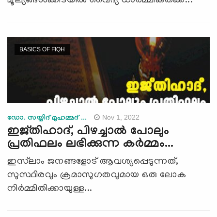
മൂല്യങ്ങള്‍ക്കിടയില്‍ വൈദ്യ ധാര്‍മ്മികതക്ക്...
BASICS OF FIQH
Nov 1, 2022
ഡോ. സയ്യിദ് മുഹമ്മദ് ...
ഇജ്തിഹാദ്, പിഴച്ചാല്‍ പോലും
പ്രതിഫലം ലഭിക്കുന്ന കര്‍മ്മം...
ഇസ്‌ലാം ജനങ്ങളോട് ആവശ്യപ്പെടുന്നത്,
സുസ്ഥിരവും ക്രമാസുഗതവുമായ ഒരു ലോക
നിര്‍മ്മിതിക്കായുള്ള...