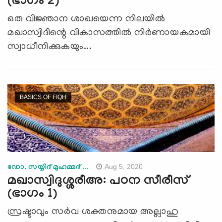
(ഭാഗം 2)
ഒരു വിജ്ഞാന ശാഖയെന്ന നിലയില്‍
മഖാസ്വിദിന്റെ വികാസത്തില്‍ നിര്‍ണായകമായി
സ്വാധീനിക്കുകയും...
BASICS OF FIQH
Aug 5, 2020
ഡോ. സയ്യിദ് മുഹമ്മദ് ...
മഖാസ്വിദുശ്ശരീഅ: പഠന സീരീസ്
(ഭാഗം 1)
സ്രഷ്ടാവും സര്‍വ ശക്തനുമായ അല്ലാഹു