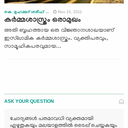
Nov 15, 2011
കെ. മുഹമ്മദ്‌ ശരീഫ്‌ ...
കര്‍മ്മശാസ്ത്രം ഒരാമുഖം
അതി ബൃഹത്തായ ഒരു വിജ്ഞാനശാഖയാണ്
ഇസ്‌ലാമിക കര്‍മ്മശാസ്ത്രം. വ്യക്തിപരവും,
സാമൂഹികപരവുമായ...
ASK YOUR QUESTION
ചോദ്യങ്ങള്‍ പരമാവധി വ്യക്തമായി
എഴുതുകയും മലയാളത്തില്‍ ടൈപ്പ് ചെയ്യുകയും