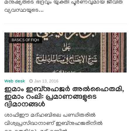
മനുഷ്യരുടെ ഭദ്രവും യുക്തി പൂര്‍ണവുമായ ജീവിത
വ്യവസ്ഥയുടെ...
BASICS OF FIQH
Jan 13, 2016
Web desk
ഇമാം ഇബ്‌നുഹജര്‍ അല്‍ഹൈതമി,
ഇമാം റംലി: പ്രമാണങ്ങളുടെ
ദ്വിമാനങ്ങള്‍
ശാഫിഈ മദ്ഹബിലെ പണ്ഡിതരില്‍
വിശ്വപ്രസിദ്ധനാണ് ഇബ്‌നുഹജരിനില്‍