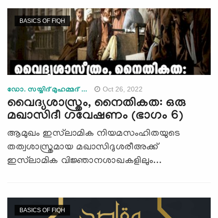
BASICS OF FIQH
Oct 26, 2022
ഡോ. സയ്യിദ് മുഹമ്മദ് ...
വൈദ്യശാസ്ത്രം, നൈതികത: ഒരു
മഖാസിദീ ഗവേഷണം (ഭാഗം 6)
ആമുഖം ഇസ്‍ലാമിക നിയമസംഹിതയുടെ
തത്വശാസ്ത്രമായ മഖാസിദുശരീഅക്ക്
ഇസ്‍ലാമിക വിജ്ഞാനശാഖകളിലും...
BASICS OF FIQH