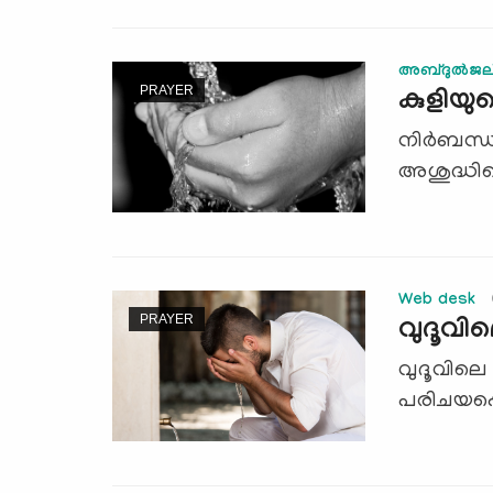
അബ്ദുല്‍ജലീല
PRAYER
കുളിയു
നിര്‍ബന്
അശുദ്ധിയ
Web desk
PRAYER
വുദൂവില
വുദൂവിലെ
പരിചയപ്പ