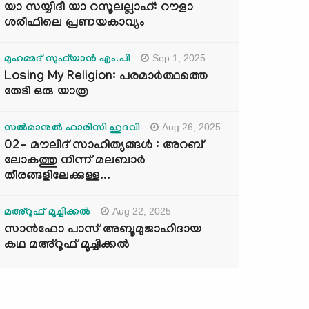
യാ സയ്യിദീ യാ റസൂലല്ലാഹ്: റൗളാ
ശരീഫിലെ പ്രണയകാവ്യം
Sep 1, 2025
മുഹമ്മദ് സുഫ്‌യാൻ എം.പി
Losing My Religion: പരമാർത്ഥത്തെ
തേടി ഒരു യാത്ര
Aug 26, 2025
സൽമാനുൽ ഫാരിസി ഹുദവി
02- മൗലിദ് സാഹിത്യങ്ങൾ : അറബ്
ലോകത്തു നിന്ന് മലബാർ
തീരങ്ങളിലേക്കുള്ള...
Aug 22, 2025
മഅ്റൂഫ് മൂച്ചിക്കല്‍
സാൻഫോ പാസ് അബൂമുജാഹിദായ
കഥ മഅ്റൂഫ് മൂച്ചിക്കല്‍