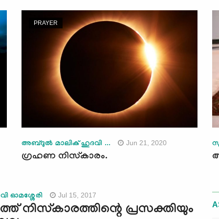
PRAYER
Jun 21, 2020
അബ്ദുൽ മാലിക് ഹുദവി ...
സ
ഗ്രഹണ നിസ്കാരം.
ആ
Jul 15, 2017
ദവി ഓമശ്ശേരി
A
ത് നിസ്‌കാരത്തിന്റെ പ്രസക്തിയും