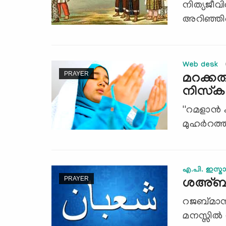
നിത്യജീവ
അറിഞ്ഞിരി
Web desk
PRAYER
മറക്ക
നിസ്‌ക
''റമളാന്‍
മുഹര്‍റത്
എ.പി. ഇസ്മാ
PRAYER
ശഅ്ബാ
റജബ്മാസ
മനസ്സില്‍