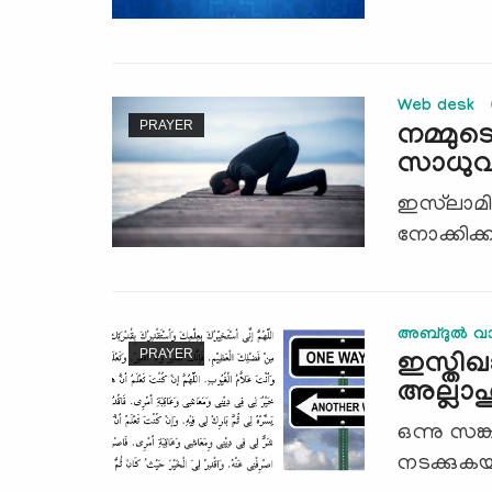
Web desk
PRAYER
നമ്മുടെ
സാധുവാ
ഇസ്‌ലാമി
നോക്കിക്
അബ്ദുല്‍ വാ
PRAYER
ഇസ്തി
അല്ലാ
ഒന്നു സങ്ക
നടക്കുകയാ