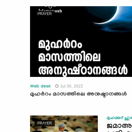
PRAYER
Jul 30, 2022
Web desk
മുഹര്‍റം മാസത്തിലെ അനുഷ്ഠാനങ്ങള്‍
മുഹമ്മദ് ഹു
PRAYER
ജമാഅത്