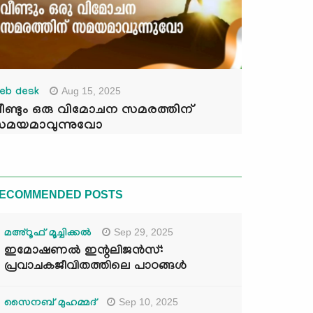
Aug 15, 2025
eb desk
ീണ്ടും ഒരു വിമോചന സമരത്തിന്
മയമാവുന്നുവോ
ECOMMENDED POSTS
Sep 29, 2025
മഅ്റൂഫ് മൂച്ചിക്കല്‍
ഇമോഷണൽ ഇന്റലിജൻസ്:
പ്രവാചകജീവിതത്തിലെ പാഠങ്ങൾ
Sep 10, 2025
സൈനബ് മുഹമ്മദ്