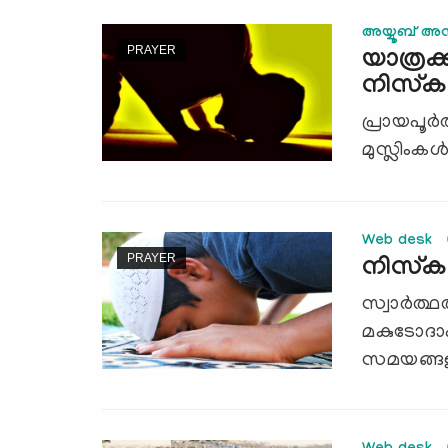
അയ്യൂബ് അസ്
PRAYER
യാത്രക
നിസ്ക
പ്രായപൂര്‍
മുസ്ലിംകള
Web desk
PRAYER
നിസ്‌
സ്വാര്‍ത
മകുടോദാ
സമയങ്ങള