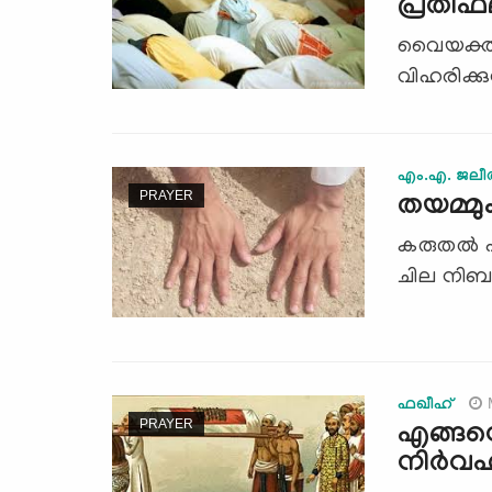
പ്രതിഫ
വൈയക്തികത
വിഹരിക്ക
എം.എ. ജലീല
PRAYER
തയമ്മു
കരുതല്‍ എ
ചില നിബന
ഫഖീഹ്
PRAYER
എങ്ങനെ
നിര്‍വ