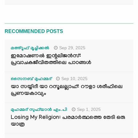
RECOMMENDED POSTS
Sep 29, 2025
മഅ്റൂഫ് മൂച്ചിക്കല്‍
ഇമോഷണൽ ഇന്റലിജൻസ്:
പ്രവാചകജീവിതത്തിലെ പാഠങ്ങൾ
Sep 10, 2025
സൈനബ് മുഹമ്മദ്
യാ സയ്യിദീ യാ റസൂലല്ലാഹ്: റൗളാ ശരീഫിലെ
പ്രണയകാവ്യം
Sep 1, 2025
മുഹമ്മദ് സുഫ്‌യാൻ എം.പി
Losing My Religion: പരമാർത്ഥത്തെ തേടി ഒരു
യാത്ര