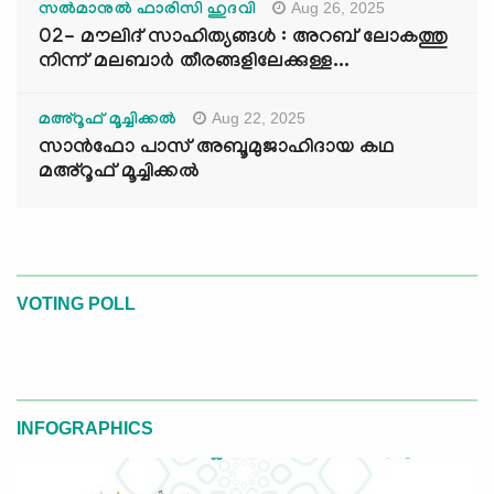
Aug 26, 2025
സൽമാനുൽ ഫാരിസി ഹുദവി
02- മൗലിദ് സാഹിത്യങ്ങൾ : അറബ് ലോകത്തു
നിന്ന് മലബാർ തീരങ്ങളിലേക്കുള്ള...
Aug 22, 2025
മഅ്റൂഫ് മൂച്ചിക്കല്‍
സാൻഫോ പാസ് അബൂമുജാഹിദായ കഥ
മഅ്റൂഫ് മൂച്ചിക്കല്‍
VOTING POLL
INFOGRAPHICS