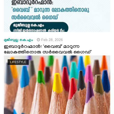
Feb 28, 2026
മുജീബുല്ല കെ.എം
ഇബാദുർറഹ്മാൻ: 'വൈബ്' മാറുന്ന
ലോകത്തിനൊരു സർവൈവൽ ഗൈഡ്
LIFESTYLE