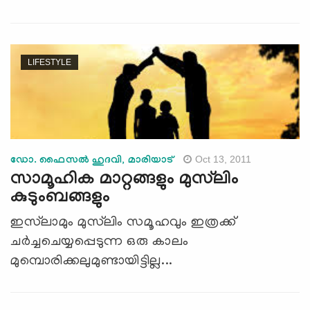
LIFESTYLE
Oct 13, 2011
ഡോ. ഫൈസല്‍ ഹുദവി, മാരിയാട്
സാമൂഹിക മാറ്റങ്ങളും മുസ്‌ലിം
കുടുംബങ്ങളും
ഇസ്‌ലാമും മുസ്‌ലിം സമൂഹവും ഇത്രക്ക്
ചര്‍ച്ചചെയ്യപ്പെടുന്ന ഒരു കാലം
മുമ്പൊരിക്കലുമുണ്ടായിട്ടില്ല...