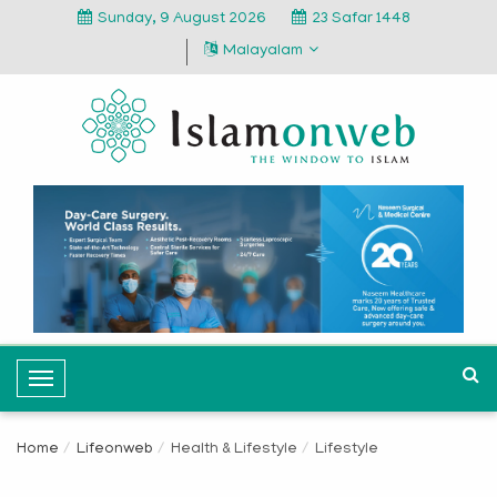
Sunday, 9 August 2026
23 Safar 1448
Malayalam
T
o
g
Home
Lifeonweb
Health & Lifestyle
Lifestyle
g
l