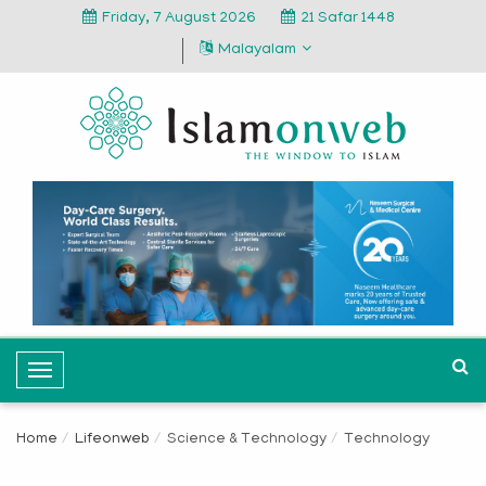
Friday, 7 August 2026
21 Safar 1448
Malayalam
T
o
g
Home
Lifeonweb
Science & Technology
Technology
g
l