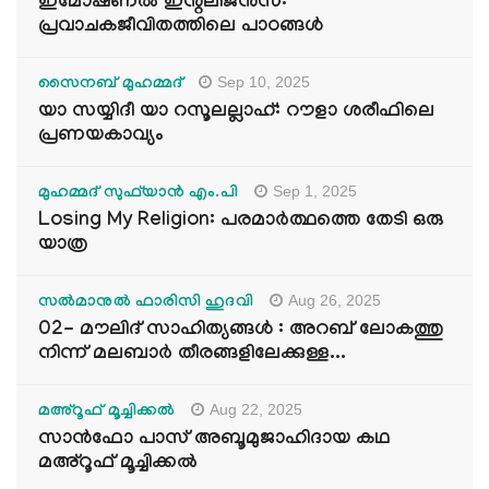
ഇമോഷണൽ ഇന്റലിജൻസ്:
പ്രവാചകജീവിതത്തിലെ പാഠങ്ങൾ
Sep 10, 2025
സൈനബ് മുഹമ്മദ്
യാ സയ്യിദീ യാ റസൂലല്ലാഹ്: റൗളാ ശരീഫിലെ
പ്രണയകാവ്യം
Sep 1, 2025
മുഹമ്മദ് സുഫ്‌യാൻ എം.പി
Losing My Religion: പരമാർത്ഥത്തെ തേടി ഒരു
യാത്ര
Aug 26, 2025
സൽമാനുൽ ഫാരിസി ഹുദവി
02- മൗലിദ് സാഹിത്യങ്ങൾ : അറബ് ലോകത്തു
നിന്ന് മലബാർ തീരങ്ങളിലേക്കുള്ള...
Aug 22, 2025
മഅ്റൂഫ് മൂച്ചിക്കല്‍
സാൻഫോ പാസ് അബൂമുജാഹിദായ കഥ
മഅ്റൂഫ് മൂച്ചിക്കല്‍