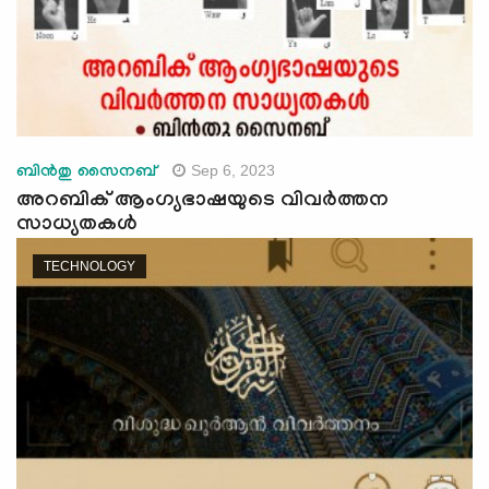
Sep 6, 2023
ബിൻതു സൈനബ്
അറബിക് ആംഗ്യഭാഷയുടെ വിവർത്തന
സാധ്യതകൾ
TECHNOLOGY