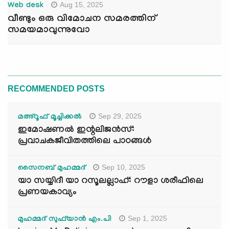
Aug 15, 2025
Web desk
വീണ്ടും ഒരു വിമോചന സമരത്തിന്
സമയമാവുന്നുവോ
RECOMMENDED POSTS
Sep 29, 2025
മഅ്റൂഫ് മൂച്ചിക്കല്‍
ഇമോഷണൽ ഇന്റലിജൻസ്:
പ്രവാചകജീവിതത്തിലെ പാഠങ്ങൾ
Sep 10, 2025
സൈനബ് മുഹമ്മദ്
യാ സയ്യിദീ യാ റസൂലല്ലാഹ്: റൗളാ ശരീഫിലെ
പ്രണയകാവ്യം
Sep 1, 2025
മുഹമ്മദ് സുഫ്‌യാൻ എം.പി