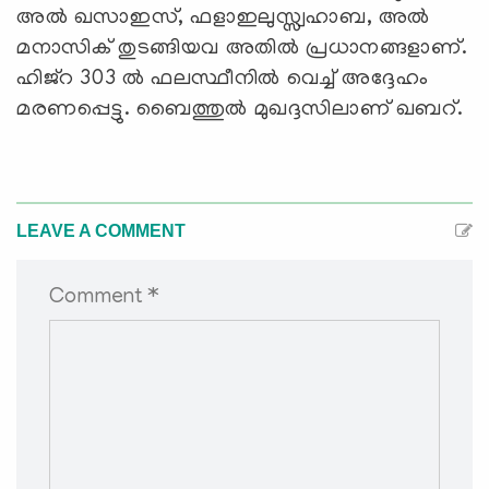
അല്‍ ഖസാഇസ്, ഫളാഇലുസ്സ്വഹാബ, അല്‍
മനാസിക് തുടങ്ങിയവ അതില്‍ പ്രധാനങ്ങളാണ്.
ഹിജ്‌റ 303 ല്‍ ഫലസ്ഥീനില്‍ വെച്ച് അദ്ദേഹം
മരണപ്പെട്ടു. ബൈത്തുല്‍ മുഖദ്ദസിലാണ് ഖബറ്.
LEAVE A COMMENT
Comment *