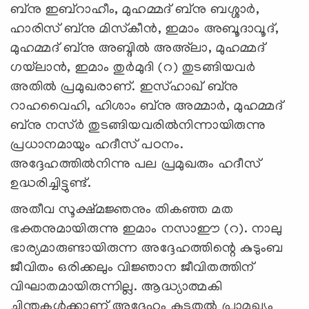
ബ്‌നു ഇബ്‌റാഹീം, മുഹമ്മദ് ബ്‌നു ബശ്ശാര്‍,
ഹാരിസ് ബ്‌നു മിസ്‌കീന്‍, ഇമാം അബൂദാവൂദ്,
മുഹമ്മദ് ബ്‌നു അബ്ദില്‍ അഅ്‌ലാ, മുഹമ്മദ്
ഗയ്‌ലാന്‍, ഇമാം തുര്‍മുദി (റ) തുടങ്ങിയവര്‍
അതില്‍ പ്രമുഖരാണ്. ഇസ്ഹാഖ് ബ്‌നു
റാഹവൈഹി, ഹിശാം ബ്‌നു അമ്മാര്‍, മുഹമ്മദ്
ബ്‌നു നസ്ര്‍ തുടങ്ങിയവരില്‍നിന്നായിരുന്നു
പ്രധാനമായും ഹദീസ് പഠനം.
അദ്ദേഹത്തില്‍നിന്നു പല പ്രമുഖരും ഹദീസ്
ഉദ്ധരിച്ചിട്ടുണ്ട്.
അതീവ സൂക്ഷ്മജ്ഞനും തികഞ്ഞ മത
ഭക്തനുമായിരുന്നു ഇമാം നസാഈ (റ). നാലു
ഭാര്യമാരുണ്ടായിരുന്ന അദ്ദേഹത്തിന്റെ കുടുംബ
ജീവിതം ഒരിക്കലും വിജ്ഞാന ജീവിതത്തിന്
വിഘാതമായിരുന്നില്ല. ആദ്ധ്യാത്മകി
ചിന്തകള്‍ക്കാണ് അദ്ദേഹം കൂടുതല്‍ പ്രാമുഖ്യം