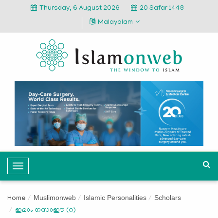
Thursday, 6 August 2026
20 Safar 1448
Malayalam
T
o
g
Muslimonweb
Islamic Personalities
Scholars
Home
g
ഇമാം നസാഈ (റ)
l