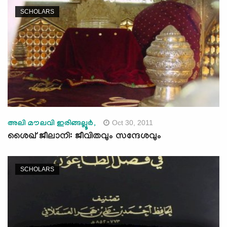
SCHOLARS
Oct 30, 2011
അലി മൗലവി ഇരിങ്ങല്ലൂര്‍,
ശൈഖ് ജീലാനി: ജീവിതവും സന്ദേശവും
SCHOLARS