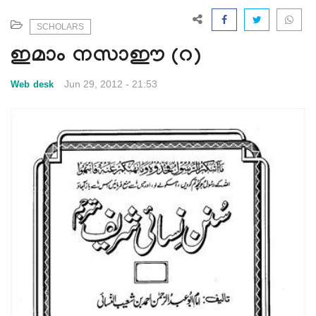
e
N
SCHOLARS
a
ഇമാം നസാഈ (റ)
v
i
Jun 29, 2012 - 21:53
Web desk
g
a
t
i
o
n