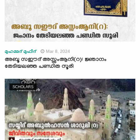
Mar 8, 2024
മുഹമ്മദ് മുഫീദ്
അബൂ സഈദ് അസ്സംആനി(റ): ജ്ഞാനം
തേടിയലഞ്ഞ പണ്ഡിത സൂരി
SCHOLARS