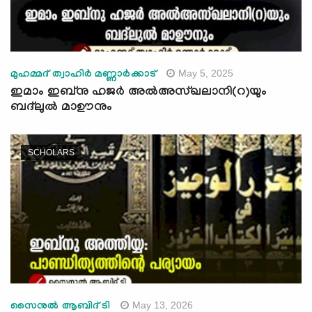
May 5, 2025
മുഹമ്മദ് ത്വാഹിർ മണ്ണാർക്കാട്
ഇമാം ഇബ്നു ഹജര്‍ അൽഅസ്ഖലാനി(റ)യും
ബദ്‍ലുൽ മാഊനും
SCHOLARS
May 13, 2026
സൈനുല്‍ ആബിദ് ടി