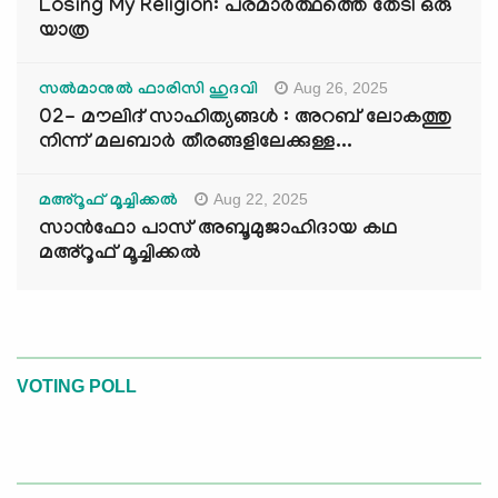
Losing My Religion: പരമാർത്ഥത്തെ തേടി ഒരു
യാത്ര
Aug 26, 2025
സൽമാനുൽ ഫാരിസി ഹുദവി
02- മൗലിദ് സാഹിത്യങ്ങൾ : അറബ് ലോകത്തു
നിന്ന് മലബാർ തീരങ്ങളിലേക്കുള്ള...
Aug 22, 2025
മഅ്റൂഫ് മൂച്ചിക്കല്‍
സാൻഫോ പാസ് അബൂമുജാഹിദായ കഥ
മഅ്റൂഫ് മൂച്ചിക്കല്‍
VOTING POLL