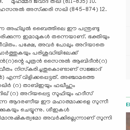
. മുഹമ്മദ് ജവാദ് തഖി (811-835) 10.
. ഹസനുല്‍ അസ്‌ക്കരി സഖി (845-874) 12.
ന്ന അഹ്‌ലുല്‍ ബൈത്തിലെ ഈ പന്ത്രണ്ടു
ിക്കുന്ന ഇമാമുകള്‍ തന്നെയാണ്. ഭക്തിയും
ജീവിതം. പക്ഷേ, അവര്‍ പോലും അറിയാതെ
‍ത്തുകയും പരിശുദ്ധിയിലേക്ക്
്‍(റ)ന്റെ പുത്രന്‍ സൈനുല്‍ ആബിദീന്‍(റ)
ീതം നിസ്‌കരിച്ചതുകൊണ്ടാണ് സജ്ജാദ്
്‍) എന്ന് വിളിക്കപ്പെട്ടത്. അഞ്ചാമത്തെ
ഖിര്‍ (റ) താബിഇയും ഫഖീഹും
ിഖ് (റ) അറിയപ്പെട്ട സൂഫിയും ഹദീസ്
തന്നെ ആദരണീയ ഈ മഹാത്മാക്കളെ സുന്നീ
E
ുകയും ചെയ്യുന്നു. ശീഇകള്‍
മാനുഷികത്വമോ അവര്‍ക്കില്ലെന്നാണ് സുന്നി