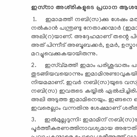
ഇസ്‌നാ അശ്‌രികളുടെ പ്രധാന ആശയങ
1. ഇമാമത്ത്: നബി(സ)ക്കു ശേഷം മത-ര
നല്‍കാന്‍ പന്ത്രണ്ടു നേതാക്കന്മാര്‍ (ഇമാമ
അലി(റ)യാണ്. അദ്ദേഹമാണ് തന്റെ പിന്‍ഗാ
അത് പിന്നീട് അബൂബക്കര്‍, ഉമര്‍, ഉസ്മ
മറച്ചുവെക്കുകയായിരുന്നു.
2. ഇസ്വ്മത്ത്: ഇമാം പരിശുദ്ധരും
തുടങ്ങിയവയൊന്നും ഇമാമിനുണ്ടാവുകയില്
നിയമമാണ്. ഇവര്‍ നബി(സ)യുടെ വസ്വിയ
നബി(സ) ഇവരുടെ കയ്യില്‍ ഏല്‍പ്പിച്ചി
അലി അടുത്ത ഇമാമിനെയും. ഇങ്ങനെ ഓരോര
ഇവരെല്ലാം വന്നതിനു ശേഷമാണ് ശരീഅത്
3. ഇല്‍മുല്ലദുന്നി: ഇമാമിന് നബി(സ)യ
പൂര്‍ത്തീകരണത്തിനാവശ്യമായ അഭൗതിക