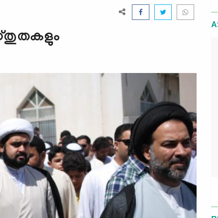
A
സ്തുതകളും