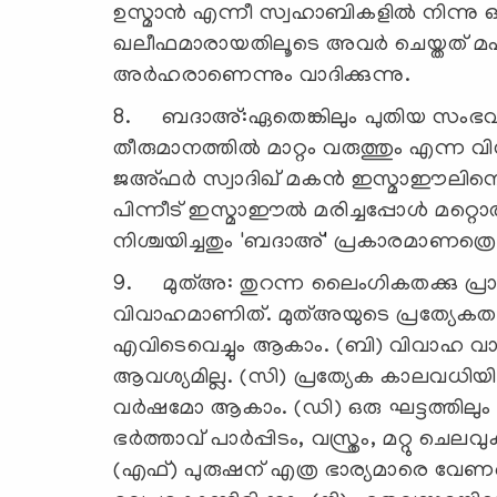
ഉസ്മാന്‍ എന്നീ സ്വഹാബികളില്‍ നിന്നു ഒഴി
ഖലീഫമാരായതിലൂടെ അവര്‍ ചെയ്തത് 
അര്‍ഹരാണെന്നും വാദിക്കുന്നു.
8. ബദാഅ്:ഏതെങ്കിലും പുതിയ സംഭവങ്ങള
തീരുമാനത്തില്‍ മാറ്റം വരുത്തും എന
ജഅ്ഫര്‍ സ്വാദിഖ് മകന്‍ ഇസ്മാഈലിനെ 
പിന്നീട് ഇസ്മാഈല്‍ മരിച്ചപ്പോള്‍ മറ്
നിശ്ചയിച്ചതും 'ബദാഅ്' പ്രകാരമാണത്രെ
9. മുത്അ: തുറന്ന ലൈംഗികതക്കു പ്രാ
വിവാഹമാണിത്. മുത്അയുടെ പ്രത്യേകത
എവിടെവെച്ചും ആകാം. (ബി) വിവാഹ വാക്യ
ആവശ്യമില്ല. (സി) പ്രത്യേക കാലവധിയില
വര്‍ഷമോ ആകാം. (ഡി) ഒരു ഘട്ടത്തിലും
ഭര്‍ത്താവ് പാര്‍പ്പിടം, വസ്ത്രം, മറ്റു ചെല
(എഫ്) പുരുഷന് എത്ര ഭാര്യമാരെ വേണമെ