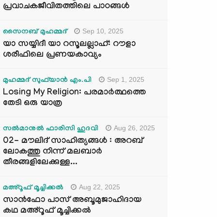
പ്രവാചകജീവിതത്തിലെ പാഠങ്ങൾ
Sep 10, 2025
സൈനബ് മുഹമ്മദ്
യാ സയ്യിദീ യാ റസൂലല്ലാഹ്: റൗളാ
ശരീഫിലെ പ്രണയകാവ്യം
Sep 1, 2025
മുഹമ്മദ് സുഫ്‌യാൻ എം.പി
Losing My Religion: പരമാർത്ഥത്തെ
തേടി ഒരു യാത്ര
Aug 26, 2025
സൽമാനുൽ ഫാരിസി ഹുദവി
02- മൗലിദ് സാഹിത്യങ്ങൾ : അറബ്
ലോകത്തു നിന്ന് മലബാർ
തീരങ്ങളിലേക്കുള്ള...
Aug 22, 2025
മഅ്റൂഫ് മൂച്ചിക്കല്‍
സാൻഫോ പാസ് അബൂമുജാഹിദായ
കഥ മഅ്റൂഫ് മൂച്ചിക്കല്‍