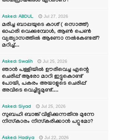
അഭിപ്രായങ്ങൾ എന്താണ്?
Jul 27, 2026
Asked: ABDUL
മരിച്ച ബാപ്പയുടെ കാശ് ( സൊത്ത്)
ഓഹരി വെക്കുമ്പോൾ, ആണ്‍ പെണ്‍
വ്യത്യാസത്തില്‍ ആണോ നല്‍കേണ്ടത്?
മറിച്ച്...
Jul 25, 2026
Asked: Swalih
ഞാൻ പള്ളിയിൽ ഊരിവെച്ച എന്റെ
ചെരിപ്പ് ആരോ മാറി ഇട്ടുകൊണ്ട്
പോയി, പകരം അയാളുടെ ചെരിപ്പ്
അവിടെ വെച്ചിട്ടുമുണ്ട്....
Jul 25, 2026
Asked: Siyad
സുബഹി ബാങ്ക് വിളിക്കുന്നതിനു മുന്നേ
നിസ്കാരം നിസ്കരിക്കാൻ പറ്റുമോ?
Jul 22, 2026
Asked: Hadiya