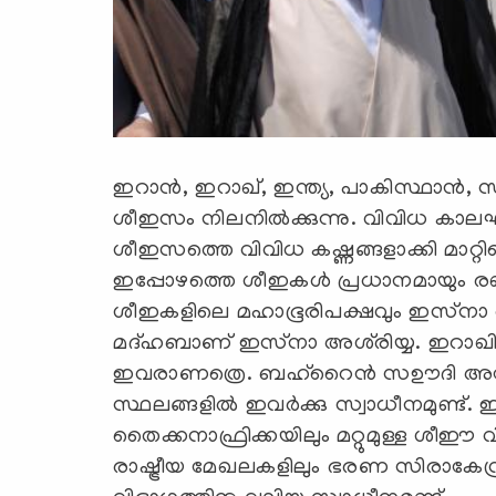
ഇറാന്‍, ഇറാഖ്, ഇന്ത്യ, പാകിസ്ഥാന്‍, 
ശീഇസം നിലനില്‍ക്കുന്നു. വിവിധ കാലഘട്
ശീഇസത്തെ വിവിധ കഷ്ണങ്ങളാക്കി മാറ്
ഇപ്പോഴത്തെ ശീഇകള്‍ പ്രധാനമായും രണ്
ശീഇകളിലെ മഹാഭൂരിപക്ഷവും ഇസ്‌നാ അ
മദ്ഹബാണ് ഇസ്‌നാ അശ്‌രിയ്യ. ഇറാ
ഇവരാണത്രെ. ബഹ്‌റൈന്‍ സഊദി അറേബ
സ്ഥലങ്ങളില്‍ ഇവര്‍ക്കു സ്വാധീനമുണ്ട്. 
തൈക്കനാഫ്രിക്കയിലും മറ്റുമുള്ള ശീ
രാഷ്ട്രീയ മേഖലകളിലും ഭരണ സിരാകേന്