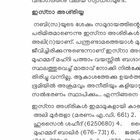
വിഭാഗത്തിനു വലിയ സ്വാധീനമുണ്ട്.
ഇസ്‌നാ അശ്‌രിയ്യ
നബി(സ)യുടെ ശേഷം സമുദായത്തിന്റെ മത-ര
പരിമിതമാണെന്നു ഇസ്‌നാ അശ്‌രികള്‍ വാ
അലി(റ)യാണ്. പന്ത്രണ്ടാമത്തെയാള്‍ മുഹ
ജീവിച്ചിരിക്കുന്നുണ്ടെന്നാണ് ഇസ്‌നാ അശ
മുഹമ്മദ് മഹ്ദി പത്താം വയസ്സില്‍ ബഗ
സ്ഥലത്തുവെച്ച് മാതാവ് നോക്കി നില്‍ക്
തിരിച്ചു വന്നില്ല. ആകാശത്തേക്കു ഉയ
ഭൂമിയില്‍ അക്രമവും അനീതിയും കളിയാടുമ
സല്‍ഭരണം സ്ഥാപിക്കും.. എന്നിങ്ങനെ
ഇസ്‌നാ അശ്‌രികള്‍ ഇമാമുകളായി കാണു
അലി മുര്‍തളാ (മരണം എ.ഡി. 661) 2
ഹുസൈന്‍ ശഹീദ് (6250680) 4. സൈന
മുഹമ്മദ് ബാഖിര്‍ (676-731) 6. ജഅ്ഫര