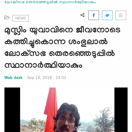
ലോക്‌സഭ തെരഞ്ഞെടുപ്പില്‍ സ്ഥാനാര്‍ത്ഥിയാകും
e
N
a
NEWS
v
മുസ്ലിം യുവാവിനെ ജീവനോടെ
i
g
കത്തിച്ചുകൊന്ന ശംഭുലാല്‍
a
ലോക്‌സഭ തെരഞ്ഞെടുപ്പില്‍
t
i
സ്ഥാനാര്‍ത്ഥിയാകും
o
n
Sep 18, 2018 - 14:01
Web desk