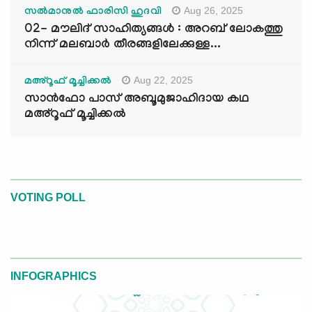
Aug 26, 2025
സൽമാനുൽ ഫാരിസി ഹുദവി
02- മൗലിദ് സാഹിത്യങ്ങൾ : അറബ് ലോകത്തു
നിന്ന് മലബാർ തീരങ്ങളിലേക്കുള്ള...
Aug 22, 2025
മഅ്റൂഫ് മൂച്ചിക്കല്‍
സാൻഫോ പാസ് അബൂമുജാഹിദായ കഥ
മഅ്റൂഫ് മൂച്ചിക്കല്‍
VOTING POLL
INFOGRAPHICS