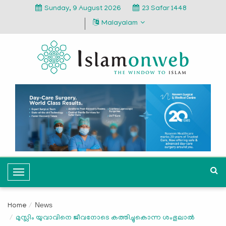
Sunday, 9 August 2026
23 Safar 1448
Malayalam
T
o
g
News
Home
g
മുസ്ലിം യുവാവിനെ ജീവനോടെ കത്തിച്ചുകൊന്ന ശംഭുലാല്‍
l