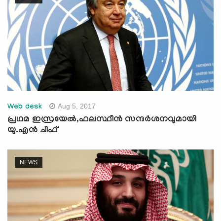
Aug 5, 2017
Web desk
പ്രഥമ ഇസ്രയേല്‍,ഫലസ്ഥീന്‍ സന്ദര്‍ശനവുമായി
യു.എന്‍ ചീഫ്
NEWS