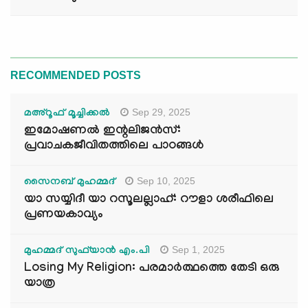
RECOMMENDED POSTS
Sep 29, 2025
മഅ്റൂഫ് മൂച്ചിക്കല്‍
ഇമോഷണൽ ഇന്റലിജൻസ്:
പ്രവാചകജീവിതത്തിലെ പാഠങ്ങൾ
Sep 10, 2025
സൈനബ് മുഹമ്മദ്
യാ സയ്യിദീ യാ റസൂലല്ലാഹ്: റൗളാ ശരീഫിലെ
പ്രണയകാവ്യം
Sep 1, 2025
മുഹമ്മദ് സുഫ്‌യാൻ എം.പി
Losing My Religion: പരമാർത്ഥത്തെ തേടി ഒരു
യാത്ര