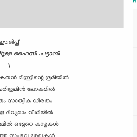
R
ഈജിപ്ത്
ള്ള ഫൈസി .പട്ടാമ്പി
\
തന്‍ മിസ്രിന്റെ ഭൂമിയില്‍
 ചരിത്രമിന്‍ ലോകമില്‍
ഖരും സാത്വിക ധീരരും
്ള ദിവ്യമാം വീഥിയില്‍
ില്‍ ഒട്ടേറെ കാഴ്ചകള്‍
ാത്ത സംഭവ രേഖകള്‍