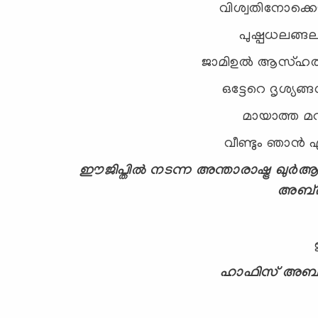
വിശ്വതിനോക്കെ
പുഷ്പധലങ്
ജാമിഉല്‍ ആസ്ഹരും 
ഒട്ടേറെ ദൃശ്യങ്
മായാത്ത മറ
വീണ്ടും ഞാന്‍ 
ഈജിപ്തില്‍ നടന്ന അന്താരാഷ്ട്ര ഖുര്‍ആ
അബ്ദ
ഹാഫിസ്‌ അബ്ദു