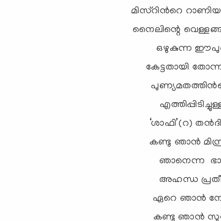
മിസ്‌റിന്‍റെ റാണ
നൈലിന്റെ വെള്ളങ്
ഒഴുകുന്ന ഈപുണ
കേട്ടതായി തോന്
പുണ്യമതത്തിന്‍
എത്തിപ്പിടിച്ച
‘ശാഫി’(റ) തന്‍ദ
കണ്ടു ഞാന്‍ മിസ
ഞാനെന്ന ഭാവ
അഹന്ധ പ്രതീക
ഏറെ ഞാന്‍ നോക
കണ്ടു ഞാന്‍ സുന