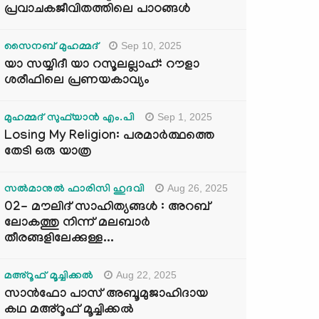
പ്രവാചകജീവിതത്തിലെ പാഠങ്ങൾ
Sep 10, 2025
സൈനബ് മുഹമ്മദ്
യാ സയ്യിദീ യാ റസൂലല്ലാഹ്: റൗളാ
ശരീഫിലെ പ്രണയകാവ്യം
Sep 1, 2025
മുഹമ്മദ് സുഫ്‌യാൻ എം.പി
Losing My Religion: പരമാർത്ഥത്തെ
തേടി ഒരു യാത്ര
Aug 26, 2025
സൽമാനുൽ ഫാരിസി ഹുദവി
02- മൗലിദ് സാഹിത്യങ്ങൾ : അറബ്
ലോകത്തു നിന്ന് മലബാർ
തീരങ്ങളിലേക്കുള്ള...
Aug 22, 2025
മഅ്റൂഫ് മൂച്ചിക്കല്‍
സാൻഫോ പാസ് അബൂമുജാഹിദായ
കഥ മഅ്റൂഫ് മൂച്ചിക്കല്‍