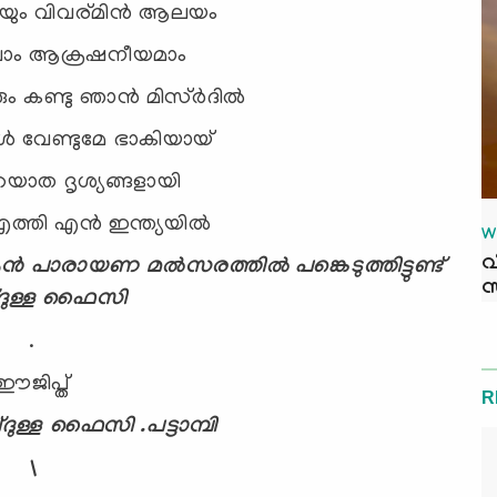
യും വിവര്മിന്‍ ആലയം
ങലാം ആക്രഷനീയമാം
കണ്ടു ഞാന്‍ മിസ്ര്‍ദില്‍
ങള്‍ വേണ്ടുമേ ഭാകിയായ്‌
യാത ദൃശ്യങ്ങളായി
എത്തി എന്‍ ഇന്ത്യയില്‍
W
വ
ന്‍ പാരായണ മല്‍സരത്തില്‍ പങ്കെടുത്തിട്ടുണ്ട്
സ
ുള്ള ഫൈസി
.
ഈജിപ്ത്
R
ള്ള ഫൈസി .പട്ടാമ്പി
\