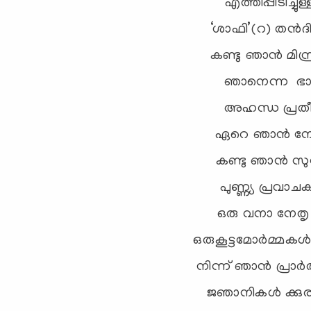
എത്തിപ്പിടിച്ച
‘ശാഫി’(റ) തന്‍ദ
കണ്ടു ഞാന്‍ മിസ
ഞാനെന്ന ഭാവ
അഹന്ധ പ്രതീക
ഏറെ ഞാന്‍ നോക
കണ്ടു ഞാന്‍ സുന
പുണ്ണ്യ പ്രവാചകര
ഒരു വനാ നേത
ഒരുകൂട്ടമോര്‍മ്മകള
നിന്ന് ഞാന്‍ പ്രാര
ജഞാനികള്‍ ക്കു