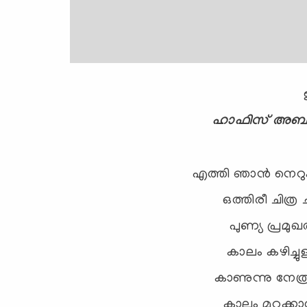
ഹാഫിസ്‌ അബ്ദു
എത്തി ഞാന്‍ നെറുക
ഒത്തിരീ ചിത്ര
പുണ്യ പ്രമു
കാലം കഴിച്ചുള
കാണുന്നു നേത്രമ
കാലം മറക്ക