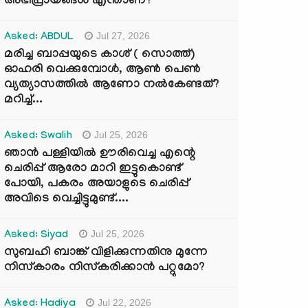
അഭിപ്രായങ്ങൾ എന്താണ്?
Jul 27, 2026
Asked: ABDUL
മരിച്ച ബാപ്പയുടെ കാശ് ( സൊത്ത്)
ഓഹരി വെക്കുമ്പോൾ, ആണ്‍ പെണ്‍
വ്യത്യാസത്തില്‍ ആണോ നല്‍കേണ്ടത്?
മറിച്ച്...
Jul 25, 2026
Asked: Swalih
ഞാൻ പള്ളിയിൽ ഊരിവെച്ച എന്റെ
ചെരിപ്പ് ആരോ മാറി ഇട്ടുകൊണ്ട്
പോയി, പകരം അയാളുടെ ചെരിപ്പ്
അവിടെ വെച്ചിട്ടുമുണ്ട്....
Jul 25, 2026
Asked: Siyad
സുബഹി ബാങ്ക് വിളിക്കുന്നതിനു മുന്നേ
നിസ്കാരം നിസ്കരിക്കാൻ പറ്റുമോ?
Jul 22, 2026
Asked: Hadiya