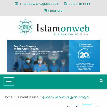
Thursday, 6 August 2026
20 Safar 1448
Malayalam
T
o
g
Current issues
Home
മുഹർറം ജീവിത വിശുദ്ധി നേടുക
g
l