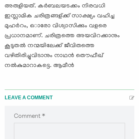
അരുളിയത്. കർബലയടക്കം നിരവധി
ഇസ്ലാമിക ചരിത്രങ്ങള്ക്ക് സാക്ഷ്യം വഹിച്ച
മുഹർറം, ഒാരോ വിശ്വാസിക്കും വളരെ
പ്രധാനമാണ്. ചരിത്രത്തെ അയവിറക്കാനും
കൂടുതൽ നന്മയിലേക്ക് ജീവിതത്തെ
വഴിതിരിച്ചുവിടാനും നാഥൻ തൌഫീഖ്
നൽകുമാറാകട്ടെ. ആമീൻ
LEAVE A COMMENT
Comment *