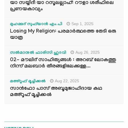
യാ സയ്യിദീ യാ റസൂലല്ലാഹ്: റൗളാ ശരീഫിലെ
പ്രണയകാവ്യം
Sep 1, 2025
മുഹമ്മദ് സുഫ്‌യാൻ എം.പി
Losing My Religion: പരമാർത്ഥത്തെ തേടി ഒരു
യാത്ര
Aug 26, 2025
സൽമാനുൽ ഫാരിസി ഹുദവി
02- മൗലിദ് സാഹിത്യങ്ങൾ : അറബ് ലോകത്തു
നിന്ന് മലബാർ തീരങ്ങളിലേക്കുള്ള...
Aug 22, 2025
മഅ്റൂഫ് മൂച്ചിക്കല്‍
സാൻഫോ പാസ് അബൂമുജാഹിദായ കഥ
മഅ്റൂഫ് മൂച്ചിക്കല്‍