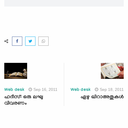
Sep 16, 2011
Sep 18, 2011
Web desk
Web desk
ഹദീസ്: ഒരു ലഘു
ഏഴു ഖിറാഅതുകള്‍
വിവരണം