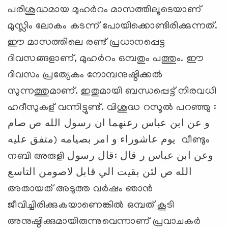
പരിശുദ്ധമായ മുഹർറം മാസത്തിലൂടെയാണ്
മുസ്ലിം ലോകം കടന്ന് പോയിക്കൊണ്ടിരിക്കുന്നത്.
ഈ മാസത്തിലെ രണ്ട് പ്രധാനപ്പെട്ട
ദിവസങ്ങളാണ്, മുഹർറം ഒമ്പതും പത്തും. ഈ
ദിവസം പ്രത്യേകം നോമ്പനുഷ്ഠിക്കൽ
സുന്നത്തുമാണ്. ഇതുമായി ബന്ധപ്പെട്ട് നിരവധി
ഹദീസുകള് വന്നിട്ടുണ്ട്. വിശുദ്ധ റസൂൽ പറഞ്ഞു :
و عن ابن عباس رعنهما ان رسول الله ص صام
يوم عاشوراء و امر بصيامه (متفق عليه വീണ്ടും
നബി അരുളി وعن ابن عباس ر قال :قال رسول
الله ص لئن بقيت الي قابل لاصومن التاسع
അതായത് അടുത്ത വർഷം ഞാൻ
ജീവിച്ചിരിക്കുകയാണെങ്കിൽ ഒമ്പത് കൂടി
അനുഷ്ഠിക്കുമായിരുന്നുവെന്നാണ് പ്രവാചകർ