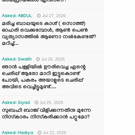
അഭിപ്രായങ്ങൾ എന്താണ്?
Jul 27, 2026
Asked: ABDUL
മരിച്ച ബാപ്പയുടെ കാശ് ( സൊത്ത്)
ഓഹരി വെക്കുമ്പോൾ, ആണ്‍ പെണ്‍
വ്യത്യാസത്തില്‍ ആണോ നല്‍കേണ്ടത്?
മറിച്ച്...
Jul 25, 2026
Asked: Swalih
ഞാൻ പള്ളിയിൽ ഊരിവെച്ച എന്റെ
ചെരിപ്പ് ആരോ മാറി ഇട്ടുകൊണ്ട്
പോയി, പകരം അയാളുടെ ചെരിപ്പ്
അവിടെ വെച്ചിട്ടുമുണ്ട്....
Jul 25, 2026
Asked: Siyad
സുബഹി ബാങ്ക് വിളിക്കുന്നതിനു മുന്നേ
നിസ്കാരം നിസ്കരിക്കാൻ പറ്റുമോ?
Jul 22, 2026
Asked: Hadiya