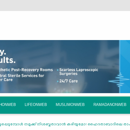
QHONWEB
LIFEONWEB
MUSLIMONWEB
RAMADANONWEB
പ്പെടുമ്പോള്‍ നമുക്ക്‌ നിശബ്ദരാവാന്‍ കഴിയുമോ: ഹൈദരാബാദിലെ രാഷ്ട