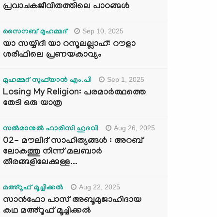
പ്രവാചകജീവിതത്തിലെ പാഠങ്ങൾ
Sep 10, 2025
സൈനബ് മുഹമ്മദ്
യാ സയ്യിദീ യാ റസൂലല്ലാഹ്: റൗളാ
ശരീഫിലെ പ്രണയകാവ്യം
Sep 1, 2025
മുഹമ്മദ് സുഫ്‌യാൻ എം.പി
Losing My Religion: പരമാർത്ഥത്തെ
തേടി ഒരു യാത്ര
Aug 26, 2025
സൽമാനുൽ ഫാരിസി ഹുദവി
02- മൗലിദ് സാഹിത്യങ്ങൾ : അറബ്
ലോകത്തു നിന്ന് മലബാർ
തീരങ്ങളിലേക്കുള്ള...
Aug 22, 2025
മഅ്റൂഫ് മൂച്ചിക്കല്‍
സാൻഫോ പാസ് അബൂമുജാഹിദായ
കഥ മഅ്റൂഫ് മൂച്ചിക്കല്‍