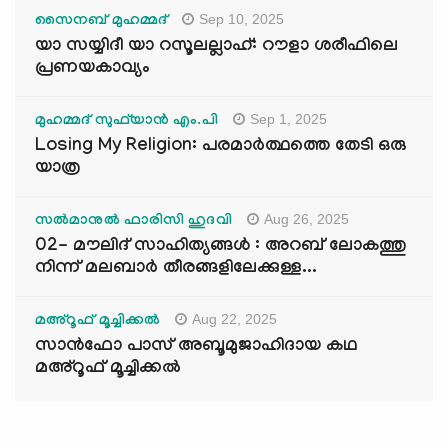
Sep 10, 2025
സൈനബ് മുഹമ്മദ്
യാ സയ്യിദീ യാ റസൂലല്ലാഹ്: റൗളാ ശരീഫിലെ
പ്രണയകാവ്യം
Sep 1, 2025
മുഹമ്മദ് സുഫ്‌യാൻ എം.പി
Losing My Religion: പരമാർത്ഥത്തെ തേടി ഒരു
യാത്ര
Aug 26, 2025
സൽമാനുൽ ഫാരിസി ഹുദവി
02- മൗലിദ് സാഹിത്യങ്ങൾ : അറബ് ലോകത്തു
നിന്ന് മലബാർ തീരങ്ങളിലേക്കുള്ള...
Aug 22, 2025
മഅ്റൂഫ് മൂച്ചിക്കല്‍
സാൻഫോ പാസ് അബൂമുജാഹിദായ കഥ
മഅ്റൂഫ് മൂച്ചിക്കല്‍