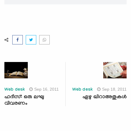
Sep 16, 2011
Sep 18, 2011
Web desk
Web desk
ഹദീസ്: ഒരു ലഘു
ഏഴു ഖിറാഅതുകള്‍
വിവരണം