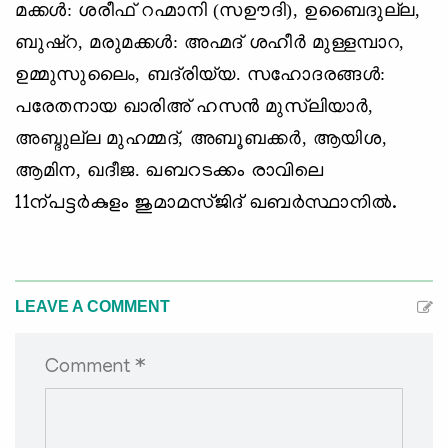
മക്കള്‍: ശരീഫ് റഹ്മാനി (സഊദി), ഉബൈദുല്ല,
ബുഷ്‌റ, മരുമക്കള്‍: അഹ്മദ് ശഹീര്‍ മുള്ളമ്പാറ,
ഉമ്മുസുലൈം, ബദ്‌രിയ്യ. സഹോദരങ്ങള്‍:
പരേതനായ ഖാരിഅ് ഹസന്‍ മുസ്‌ലിയാര്‍,
അബ്ദുല്ല മുഹമ്മദ്, അബൂബക്കര്‍, ആയിശ,
ആമിന, ഖദീജ.
ഖബറടക്കം രാവിലെ
11ന്പട്ടര്‍കുളം ജുമാമസ്ജിദ് ഖബര്‍സ്ഥാനില്‍.
LEAVE A COMMENT
Comment *