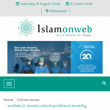
Saturday, 8 August 2026
22 Safar 1448
Malayalam
T
o
g
Current issues
Home
g
ഖാരിഅ് പി. അബ്ദുറഹ്‍മാന്‍ മുസ്‍ലിയാര്‍ അന്തരിച്ചു
l