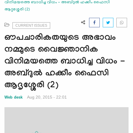
വിനിമയത്തെ ബാധിച്ച വിധം - അബ്ദുല്‍ ഹക്കീം ഫൈസി
e
ആദൃശ്ശേരി (2)
N
a
v
CURRENT ISSUES
i
ഔപചാരികതയുടെ അഭാവം
g
a
നമ്മുടെ വൈജ്ഞാനിക
t
വിനിമയത്തെ ബാധിച്ച വിധം -
i
o
അബ്ദുല്‍ ഹക്കീം ഫൈസി
n
ആദൃശ്ശേരി (2)
Aug 20, 2015 - 22:01
Web desk