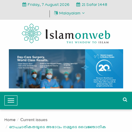
Friday, 7 August 2026
21 Safar 1448
Malayalam
T
o
g
Current issues
Home
g
ഔപചാരികതയുടെ അഭാവം നമ്മുടെ വൈജ്ഞാനിക
l