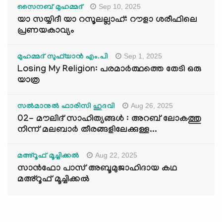
Sep 10, 2025
സൈനബ് മുഹമ്മദ്
യാ സയ്യിദീ യാ റസൂലല്ലാഹ്: റൗളാ ശരീഫിലെ
പ്രണയകാവ്യം
Sep 1, 2025
മുഹമ്മദ് സുഫ്‌യാൻ എം.പി
Losing My Religion: പരമാർത്ഥത്തെ തേടി ഒരു
യാത്ര
Aug 26, 2025
സൽമാനുൽ ഫാരിസി ഹുദവി
02- മൗലിദ് സാഹിത്യങ്ങൾ : അറബ് ലോകത്തു
നിന്ന് മലബാർ തീരങ്ങളിലേക്കുള്ള...
Aug 22, 2025
മഅ്റൂഫ് മൂച്ചിക്കല്‍
സാൻഫോ പാസ് അബൂമുജാഹിദായ കഥ
മഅ്റൂഫ് മൂച്ചിക്കല്‍