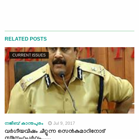
RELATED POSTS
CURRENT ISSUES
Jul 9, 2017
നജീബ് കാന്തപുരം
വര്‍ഗീയവിഷം ചീറ്റുന്ന സെന്‍കുമാറിനോട്
സ്‌നേഹപൂര്‍വ്വം......