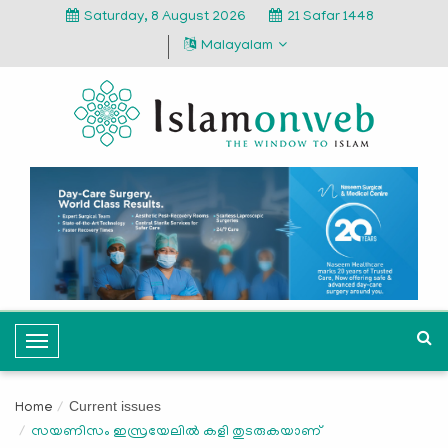
Saturday, 8 August 2026
21 Safar 1448
Malayalam
T
o
g
Current issues
Home
g
സയണിസം ഇസ്രയേലില്‍ കളി തുടരുകയാണ്
l