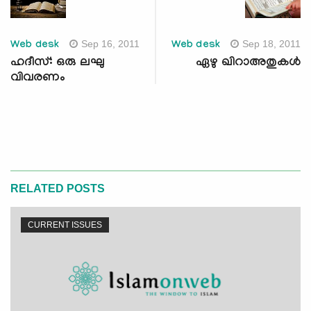
Sep 16, 2011
Sep 18, 2011
Web desk
Web desk
ഹദീസ്: ഒരു ലഘു
ഏഴു ഖിറാഅതുകള്‍
വിവരണം
RELATED POSTS
CURRENT ISSUES