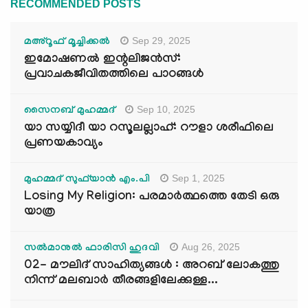
RECOMMENDED POSTS
Sep 29, 2025
മഅ്റൂഫ് മൂച്ചിക്കല്‍
ഇമോഷണൽ ഇന്റലിജൻസ്:
പ്രവാചകജീവിതത്തിലെ പാഠങ്ങൾ
Sep 10, 2025
സൈനബ് മുഹമ്മദ്
യാ സയ്യിദീ യാ റസൂലല്ലാഹ്: റൗളാ ശരീഫിലെ
പ്രണയകാവ്യം
Sep 1, 2025
മുഹമ്മദ് സുഫ്‌യാൻ എം.പി
Losing My Religion: പരമാർത്ഥത്തെ തേടി ഒരു
യാത്ര
Aug 26, 2025
സൽമാനുൽ ഫാരിസി ഹുദവി
02- മൗലിദ് സാഹിത്യങ്ങൾ : അറബ് ലോകത്തു
നിന്ന് മലബാർ തീരങ്ങളിലേക്കുള്ള...