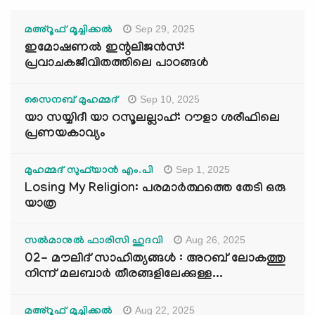
Sep 29, 2025
മഅ്റൂഫ് മൂച്ചിക്കല്‍
ഇമോഷണൽ ഇന്റലിജൻസ്:
പ്രവാചകജീവിതത്തിലെ പാഠങ്ങൾ
Sep 10, 2025
സൈനബ് മുഹമ്മദ്
യാ സയ്യിദീ യാ റസൂലല്ലാഹ്: റൗളാ ശരീഫിലെ
പ്രണയകാവ്യം
Sep 1, 2025
മുഹമ്മദ് സുഫ്‌യാൻ എം.പി
Losing My Religion: പരമാർത്ഥത്തെ തേടി ഒരു
യാത്ര
Aug 26, 2025
സൽമാനുൽ ഫാരിസി ഹുദവി
02- മൗലിദ് സാഹിത്യങ്ങൾ : അറബ് ലോകത്തു
നിന്ന് മലബാർ തീരങ്ങളിലേക്കുള്ള...
Aug 22, 2025
മഅ്റൂഫ് മൂച്ചിക്കല്‍