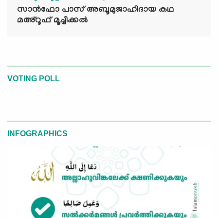
സാൻഫോ പാസ് അബൂമുജാഹിദായ കഥ
മഅ്റൂഫ് മൂച്ചിക്കല്‍
VOTING POLL
INFOGRAPHICS