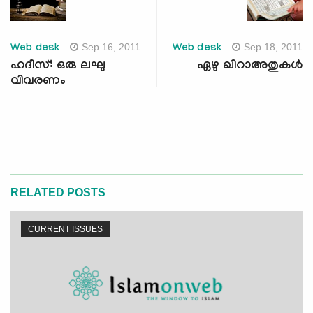
Sep 16, 2011
Sep 18, 2011
Web desk
Web desk
ഹദീസ്: ഒരു ലഘു
ഏഴു ഖിറാഅതുകള്‍
വിവരണം
RELATED POSTS
CURRENT ISSUES