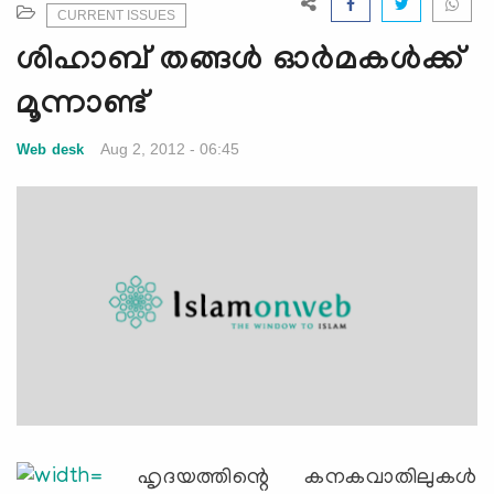
e
CURRENT ISSUES
N
ശിഹാബ് തങ്ങള്‍ ഓര്‍മകള്‍ക്ക്
a
v
മൂന്നാണ്ട്
i
g
Aug 2, 2012 - 06:45
Web desk
a
t
i
o
n
ഹൃദയത്തിന്റെ കനകവാതിലുകള്‍