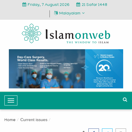
Friday, 7 August 2026
21 Safar 1448
Malayalam
T
o
g
Current issues
Home
g
l