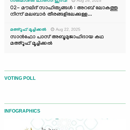
Aug 26, 2025
സൽമാനുൽ ഫാരിസി ഹുദവി
02- മൗലിദ് സാഹിത്യങ്ങൾ : അറബ് ലോകത്തു
നിന്ന് മലബാർ തീരങ്ങളിലേക്കുള്ള...
Aug 22, 2025
മഅ്റൂഫ് മൂച്ചിക്കല്‍
സാൻഫോ പാസ് അബൂമുജാഹിദായ കഥ
മഅ്റൂഫ് മൂച്ചിക്കല്‍
VOTING POLL
INFOGRAPHICS