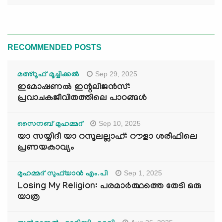
RECOMMENDED POSTS
Sep 29, 2025
മഅ്റൂഫ് മൂച്ചിക്കല്‍
ഇമോഷണൽ ഇന്റലിജൻസ്:
പ്രവാചകജീവിതത്തിലെ പാഠങ്ങൾ
Sep 10, 2025
സൈനബ് മുഹമ്മദ്
യാ സയ്യിദീ യാ റസൂലല്ലാഹ്: റൗളാ ശരീഫിലെ
പ്രണയകാവ്യം
Sep 1, 2025
മുഹമ്മദ് സുഫ്‌യാൻ എം.പി
Losing My Religion: പരമാർത്ഥത്തെ തേടി ഒരു
യാത്ര