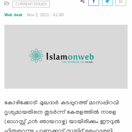
e
CURRENT ISSUES
N
Nov 2, 2011 - 01:00
Web desk
a
v
i
g
a
t
i
o
n
കോഴിക്കോട്‌: മുഖദാര്‍ കടപ്പുറത്ത് മാസപ്പിറവി
ദൃശ്യമായതിനെ തുടര്‍ന്ന് കേരളത്തില്‍ നാളെ
(ഓഗസ്റ്റ് ൧൯ ഞായറാഴ്ച) യായിരിക്കും ഈദുല്‍
ഫിത്വറെന്നു പാണക്കാട് സയ്യിദ്‌ ഹൈദരലി