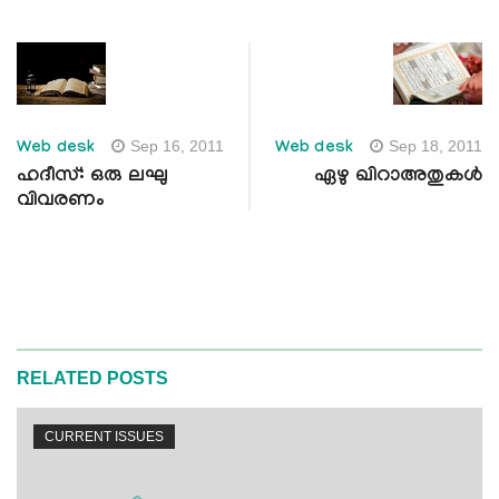
Sep 16, 2011
Sep 18, 2011
Web desk
Web desk
ഹദീസ്: ഒരു ലഘു
ഏഴു ഖിറാഅതുകള്‍
വിവരണം
RELATED POSTS
CURRENT ISSUES