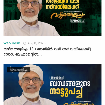
Aug 8, 2025
Web desk
വഴിത്തെളിച്ചം 13 : അജ്മീർ വഴി നദ് വയിലേക്ക് |
ഡോ. ബഹാഉദ്ദീൻ...
വഴിത്തെളിച്ചം