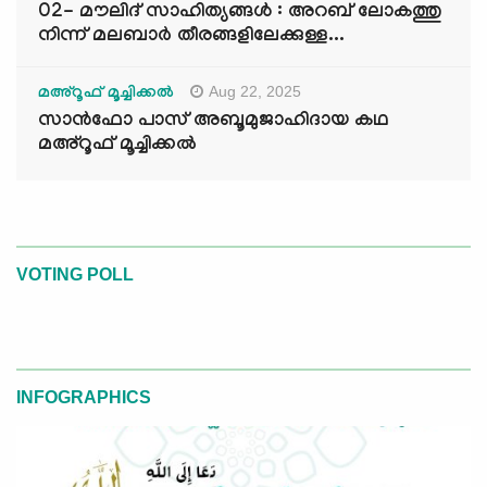
02- മൗലിദ് സാഹിത്യങ്ങൾ : അറബ് ലോകത്തു
നിന്ന് മലബാർ തീരങ്ങളിലേക്കുള്ള...
Aug 22, 2025
മഅ്റൂഫ് മൂച്ചിക്കല്‍
സാൻഫോ പാസ് അബൂമുജാഹിദായ കഥ
മഅ്റൂഫ് മൂച്ചിക്കല്‍
VOTING POLL
INFOGRAPHICS