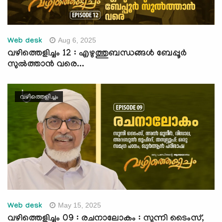
Aug 6, 2025
Web desk
വഴിത്തെളിച്ചം 12 : എഴുത്തുബന്ധങ്ങൾ ബേപ്പൂർ
സുൽത്താൻ വരെ...
വഴിത്തെളിച്ചം
May 15, 2025
Web desk
വഴിത്തെളിച്ചം 09 : രചനാലോകം : സുന്നി ടൈംസ്,