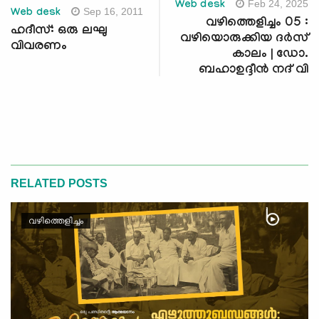
Feb 24, 2025
Web desk
Sep 16, 2011
Web desk
വഴിത്തെളിച്ചം 05 :
ഹദീസ്: ഒരു ലഘു
വഴിയൊരുക്കിയ ദർസ്
വിവരണം
കാലം | ഡോ.
ബഹാഉദ്ദീൻ നദ് വി
RELATED POSTS
വഴിത്തെളിച്ചം