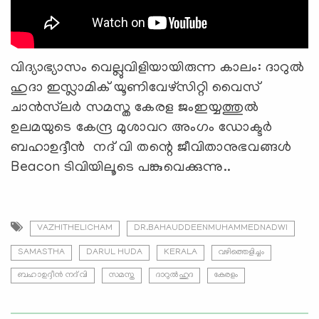
വിദ്യാഭ്യാസം വെല്ലുവിളിയായിരുന്ന കാലം: ദാറുൽ
ഹുദാ ഇസ്ലാമിക് യൂണിവേഴ്സിറ്റി വൈസ്
ചാൻസ്‌ലർ സമസ്ത കേരള ജംഇയ്യത്തുൽ
ഉലമയുടെ കേന്ദ്ര മുശാവറ അംഗം ഡോക്ടർ
ബഹാഉദ്ദീൻ നദ് വി തന്റെ ജീവിതാനുഭവങ്ങൾ
Beacon ടിവിയിലൂടെ പങ്കുവെക്കുന്നു..
VAZHITHELICHAM
DR.BAHAUDDEENMUHAMMEDNADWI
SAMASTHA
DARUL HUDA
KERALA
വഴിത്തെളിച്ചം
ബഹാഉദ്ദീൻ നദ് വി
സമസ്ത
ദാറുൽഹുദ
കേരളം