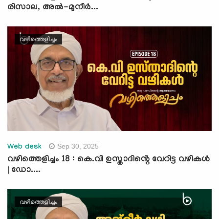
രിസാല, അൽ-മുനീർ...
വഴിത്തെളിച്ചം
Sep 30, 2025
Web desk
വഴിത്തെളിച്ചം 18 : കെ.വി ഉസ്താദിൻ്റെ വേറിട്ട വഴികൾ
| ഡോ....
വഴിത്തെളിച്ചം