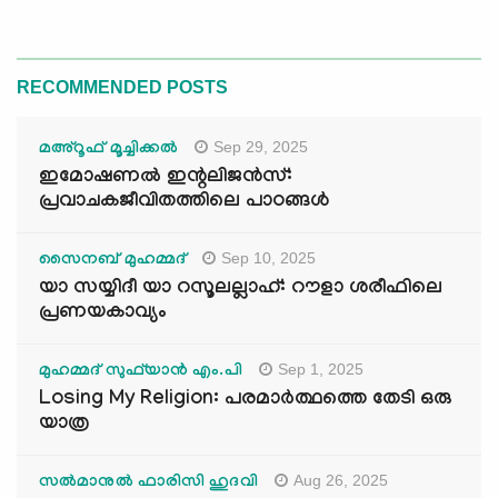
RECOMMENDED POSTS
Sep 29, 2025
മഅ്റൂഫ് മൂച്ചിക്കല്‍
ഇമോഷണൽ ഇന്റലിജൻസ്:
പ്രവാചകജീവിതത്തിലെ പാഠങ്ങൾ
Sep 10, 2025
സൈനബ് മുഹമ്മദ്
യാ സയ്യിദീ യാ റസൂലല്ലാഹ്: റൗളാ ശരീഫിലെ
പ്രണയകാവ്യം
Sep 1, 2025
മുഹമ്മദ് സുഫ്‌യാൻ എം.പി
Losing My Religion: പരമാർത്ഥത്തെ തേടി ഒരു
യാത്ര
Aug 26, 2025
സൽമാനുൽ ഫാരിസി ഹുദവി