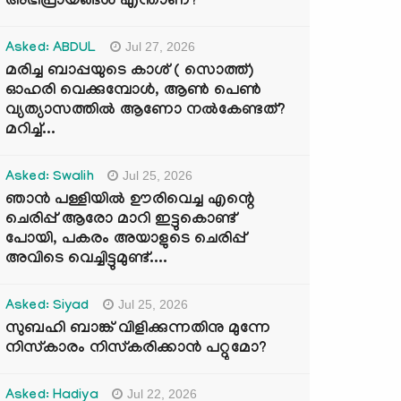
അഭിപ്രായങ്ങൾ എന്താണ്?
Jul 27, 2026
Asked: ABDUL
മരിച്ച ബാപ്പയുടെ കാശ് ( സൊത്ത്)
ഓഹരി വെക്കുമ്പോൾ, ആണ്‍ പെണ്‍
വ്യത്യാസത്തില്‍ ആണോ നല്‍കേണ്ടത്?
മറിച്ച്...
Jul 25, 2026
Asked: Swalih
ഞാൻ പള്ളിയിൽ ഊരിവെച്ച എന്റെ
ചെരിപ്പ് ആരോ മാറി ഇട്ടുകൊണ്ട്
പോയി, പകരം അയാളുടെ ചെരിപ്പ്
അവിടെ വെച്ചിട്ടുമുണ്ട്....
Jul 25, 2026
Asked: Siyad
സുബഹി ബാങ്ക് വിളിക്കുന്നതിനു മുന്നേ
നിസ്കാരം നിസ്കരിക്കാൻ പറ്റുമോ?
Jul 22, 2026
Asked: Hadiya