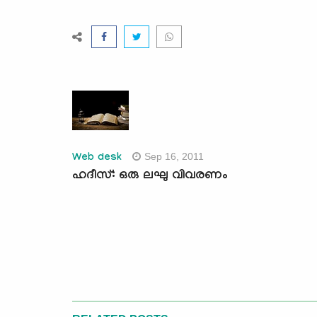
Sep 16, 2011
Web desk
ഹദീസ്: ഒരു ലഘു വിവരണം