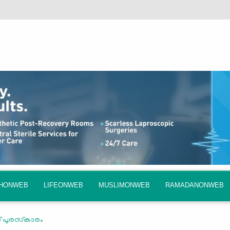
QHONWEB
LIFEONWEB
MUSLIMONWEB
RAMADANONWEB
് പുരസ്‌കാരം