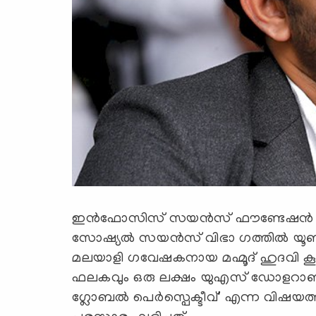
ഇൻഫോസിസ് സയൻസ് ഫൗണ്ടേഷൻ 2024ലെ
സോഷ്യൽ സയൻസ് വിഭാ ഗത്തിൽ യൂണി
മലയാളി ഗവേഷകനായ മഹ്മൂദ് ഹുദവി 
ഫലകവും ഒരു ലക്ഷം യുഎസ് ഡോളറാ
ഗ്ലോബൽ പെർസ്പെക്ടീവ്' എന്ന വിഷയത്തിലെ