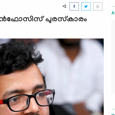
A
ക് ഇൻഫോസിസ് പുരസ്‌കാരം