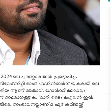
R
 പുരസ്കാരങ്ങൾ പ്രഖ്യാപിച്ചു.
വേഴ്‌സിറ്റി ഓഫ് എഡിൻബർഗ് യു.കെയി ലെ
കൂരിയ ആണ് ജേതാവ്. ഗോൾഡ് മെഡലും
ണ് സമ്മാനത്തുക. 'മാരി ടൈം ഐലൻ ഇൻ
 സംഭാവനയ്ക്കാണ് മ ഹ്മൂദ് കുരിയയ്ക്ക്