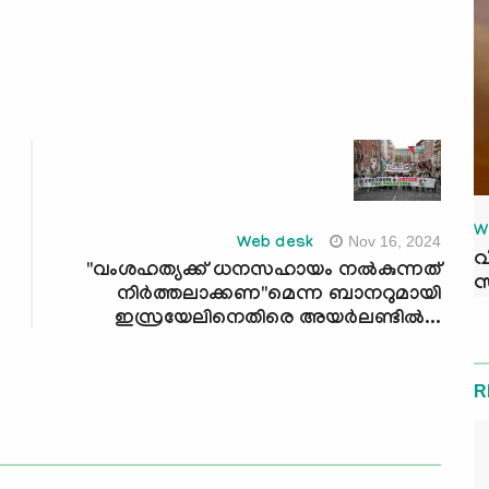
W
Nov 16, 2024
Web desk
വ
"വംശഹത്യക്ക് ധനസഹായം നല്‍കുന്നത്
സ
നിര്‍ത്തലാക്കണ"മെന്ന ബാനറുമായി
ഇസ്രയേലിനെതിരെ അയര്‍ലണ്ടില്‍...
R