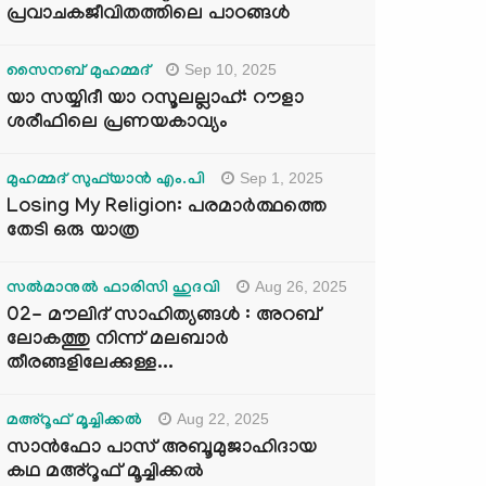
പ്രവാചകജീവിതത്തിലെ പാഠങ്ങൾ
Sep 10, 2025
സൈനബ് മുഹമ്മദ്
യാ സയ്യിദീ യാ റസൂലല്ലാഹ്: റൗളാ
ശരീഫിലെ പ്രണയകാവ്യം
Sep 1, 2025
മുഹമ്മദ് സുഫ്‌യാൻ എം.പി
Losing My Religion: പരമാർത്ഥത്തെ
തേടി ഒരു യാത്ര
Aug 26, 2025
സൽമാനുൽ ഫാരിസി ഹുദവി
02- മൗലിദ് സാഹിത്യങ്ങൾ : അറബ്
ലോകത്തു നിന്ന് മലബാർ
തീരങ്ങളിലേക്കുള്ള...
Aug 22, 2025
മഅ്റൂഫ് മൂച്ചിക്കല്‍
സാൻഫോ പാസ് അബൂമുജാഹിദായ
കഥ മഅ്റൂഫ് മൂച്ചിക്കല്‍