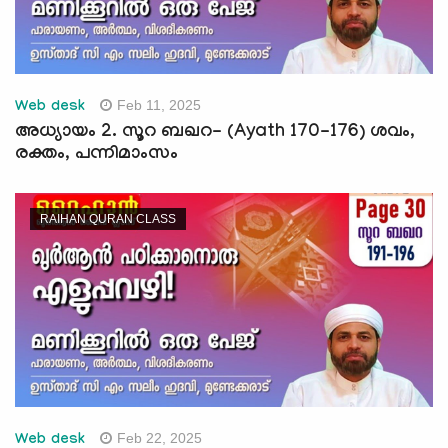
Feb 11, 2025
Web desk
അധ്യായം 2. സൂറ ബഖറ- (Ayath 170-176) ശവം,
രക്തം, പന്നിമാംസം
RAIHAN QURAN CLASS
Feb 22, 2025
Web desk