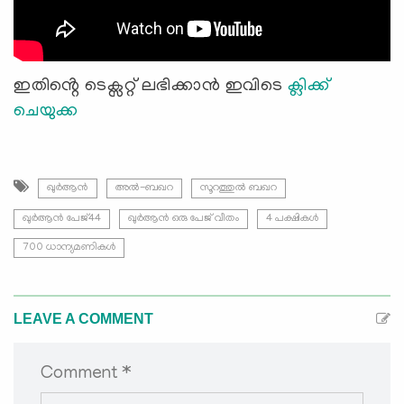
ഇതിൻ്റെ ടെക്സറ്റ് ലഭിക്കാൻ ഇവിടെ
ക്ലിക്ക്
ചെയുക്ക
ഖുർആൻ
അൽ-ബഖറ
സൂറത്തുല്‍ ബഖറ
ഖുർആൻ പേജ്44
ഖുർആൻ ഒരു പേജ് വീതം
4 പക്ഷികൾ
700 ധാന്യമണികൾ
LEAVE A COMMENT
Comment *