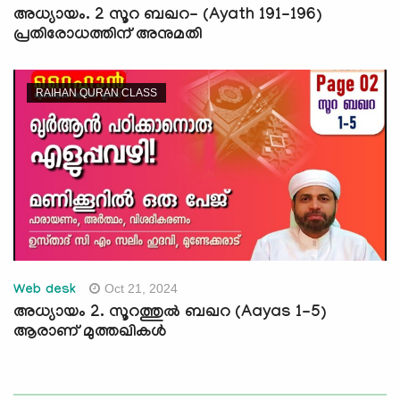
അധ്യായം. 2 സൂറ ബഖറ- (Ayath 191-196)
പ്രതിരോധത്തിന് അനുമതി
RAIHAN QURAN CLASS
Oct 21, 2024
Web desk
അധ്യായം 2. സൂറത്തുല്‍ ബഖറ (Aayas 1-5)
ആരാണ് മുത്തഖികൾ