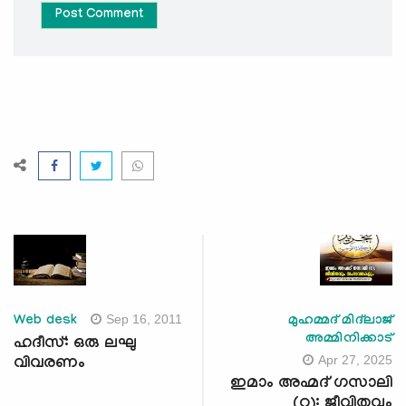
Post Comment
Sep 16, 2011
Web desk
മുഹമ്മദ് മിദ്‌ലാജ്
അമ്മിനിക്കാട്
ഹദീസ്: ഒരു ലഘു
Apr 27, 2025
വിവരണം
ഇമാം അഹ്മദ് ഗസാലി
(റ): ജീവിതവും