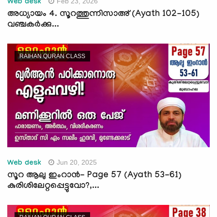
Feb 23, 2026
Web desk
അധ്യായം 4. സൂറത്തുന്നിസാഅ് (Ayath 102-105)
വഞ്ചകര്‍ക്കു...
RAIHAN QURAN CLASS
Jun 20, 2025
Web desk
സൂറ ആലു ഇംറാന്‍- Page 57 (Ayath 53-61)
കുരിശിലേറ്റപ്പെട്ടുവോ?,...