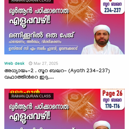
RAIHAN QURAN CLASS
Mar 27, 2025
Web desk
അധ്യായം-2 . സൂറ ബഖറ- (Ayath 234-237)
വഫാത്തിന്‍റെ ഇദ്ദ,...
RAIHAN QURAN CLASS