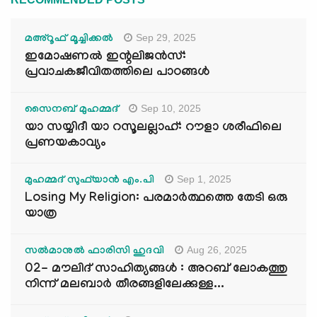
Sep 29, 2025
മഅ്റൂഫ് മൂച്ചിക്കല്‍
ഇമോഷണൽ ഇന്റലിജൻസ്:
പ്രവാചകജീവിതത്തിലെ പാഠങ്ങൾ
Sep 10, 2025
സൈനബ് മുഹമ്മദ്
യാ സയ്യിദീ യാ റസൂലല്ലാഹ്: റൗളാ ശരീഫിലെ
പ്രണയകാവ്യം
Sep 1, 2025
മുഹമ്മദ് സുഫ്‌യാൻ എം.പി
Losing My Religion: പരമാർത്ഥത്തെ തേടി ഒരു
യാത്ര
Aug 26, 2025
സൽമാനുൽ ഫാരിസി ഹുദവി
02- മൗലിദ് സാഹിത്യങ്ങൾ : അറബ് ലോകത്തു
നിന്ന് മലബാർ തീരങ്ങളിലേക്കുള്ള...