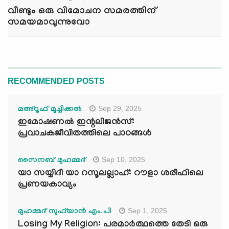
വീണ്ടും ഒരു വിമോചന സമരത്തിന്
സമയമാവുന്നുവോ
RECOMMENDED POSTS
Sep 29, 2025
മഅ്റൂഫ് മൂച്ചിക്കല്‍
ഇമോഷണൽ ഇന്റലിജൻസ്:
പ്രവാചകജീവിതത്തിലെ പാഠങ്ങൾ
Sep 10, 2025
സൈനബ് മുഹമ്മദ്
യാ സയ്യിദീ യാ റസൂലല്ലാഹ്: റൗളാ ശരീഫിലെ
പ്രണയകാവ്യം
Sep 1, 2025
മുഹമ്മദ് സുഫ്‌യാൻ എം.പി
Losing My Religion: പരമാർത്ഥത്തെ തേടി ഒരു