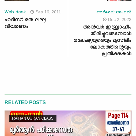
Sep 16, 2011
Web desk
അർശഖ് സഹൽ
Dec 2, 2022
ഹദീസ്: ഒരു ലഘു
വിവരണം
അൻവർ ഇബ്രാഹീം
തിരിച്ചുവരുമ്പോള്‍
മലേഷ്യയുടെയും മുസ്‍ലിം
ലോകത്തിന്റെയും
പ്രതീക്ഷകള്‍
RELATED POSTS
RAIHAN QURAN CLASS