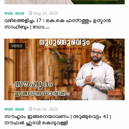
Aug 16, 2025
Web desk
വഴിത്തെളിച്ചം 17 : കെ.കെ ഹസ്റത്തും ഉസ്മാൻ
സാഹിബും | ഡോ....
VIDEO
Feb 14, 2022
Web desk
സൗഹൃദം ഇങ്ങനെയാവണം | നുറുങ്ങുവെട്ടം 41 |
നൗഫല്‍ ഹുദവി കൊടുവള്ളി