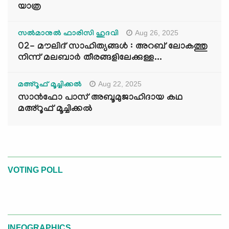
യാത്ര
Aug 26, 2025
സൽമാനുൽ ഫാരിസി ഹുദവി
02- മൗലിദ് സാഹിത്യങ്ങൾ : അറബ് ലോകത്തു
നിന്ന് മലബാർ തീരങ്ങളിലേക്കുള്ള...
Aug 22, 2025
മഅ്റൂഫ് മൂച്ചിക്കല്‍
സാൻഫോ പാസ് അബൂമുജാഹിദായ കഥ
മഅ്റൂഫ് മൂച്ചിക്കല്‍
VOTING POLL
INFOGRAPHICS