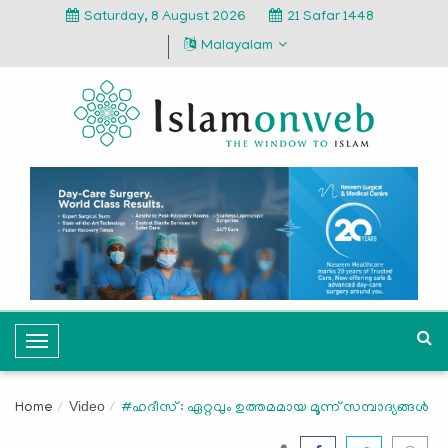
Saturday, 8 August 2026
21 Safar 1448
Malayalam
T
o
g
Video
Home
#ഹദീസ് : ഏറ്റവും ഉത്തമമായ മൂന്ന് സമ്പാദ്യങ്ങള്‍
g
l