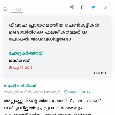
e
N
HAJJ
a
v
വിവാഹ പ്രായമെത്തിയ പെണ്‍കുട്ടികള്‍
i
ഉണ്ടായിരിക്കെ ഹജ്ജ് കര്മ്മതിനു
g
പോകല്‍ അനുവധിയുണ്ടോ
a
t
i
ചോദ്യകർത്താവ്
o
ജസീഷംസ്
n
Aug 25, 2016
CODE :
മറുപടി നൽകിയത്
അബ്ദുല്‍ ജലീല്‍ ഹുദവി വേങ്ങൂര്‍
May 9, 2017
അല്ലാഹുവിന്റെ തിരുനാമത്തില്‍, അവനാണ്
സര്‍വ്വസ്തുതിയും, പ്രവാചകരുടെയും