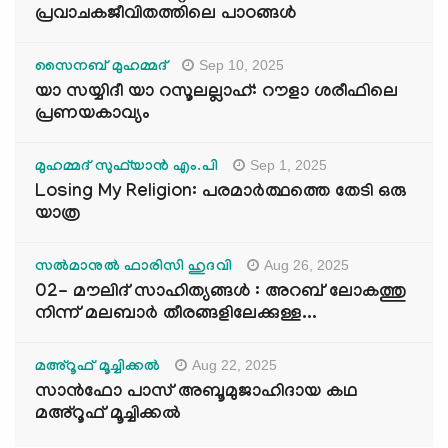
പ്രവാചകജീവിതത്തിലെ പാഠങ്ങൾ
Sep 10, 2025
സൈനബ് മുഹമ്മദ്
യാ സയ്യിദീ യാ റസൂലല്ലാഹ്: റൗളാ ശരീഫിലെ
പ്രണയകാവ്യം
Sep 1, 2025
മുഹമ്മദ് സുഫ്‌യാൻ എം.പി
Losing My Religion: പരമാർത്ഥത്തെ തേടി ഒരു
യാത്ര
Aug 26, 2025
സൽമാനുൽ ഫാരിസി ഹുദവി
02- മൗലിദ് സാഹിത്യങ്ങൾ : അറബ് ലോകത്തു
നിന്ന് മലബാർ തീരങ്ങളിലേക്കുള്ള...
Aug 22, 2025
മഅ്റൂഫ് മൂച്ചിക്കല്‍
സാൻഫോ പാസ് അബൂമുജാഹിദായ കഥ
മഅ്റൂഫ് മൂച്ചിക്കല്‍