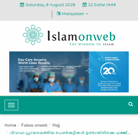
Saturday, 8 August 2026
22 Safar 1448
Malayalam
T
o
g
Fatwa onweb
Hajj
Home
g
വിവാഹ പ്രായമെത്തിയ പെണ്‍കുട്ടികള്‍ ഉണ്ടായിരിക്കെ ഹജ്ജ്...
l