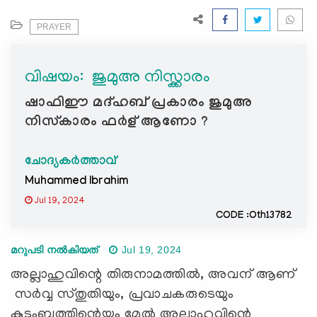
e
N
PRAYER
a
v
വിഷയം: ‍ ജുമുഅ നിസ്ക്കാരം
i
g
ഷാഫിഈ മദ്ഹബ് പ്രകാരം ജുമുഅ
a
നിസ്കാരം ഫർള് ആണോ ?
t
i
ചോദ്യകർത്താവ്
o
n
Muhammed Ibrahim
Jul 19, 2024
CODE :Oth13782
മറുപടി നൽകിയത്
Jul 19, 2024
അല്ലാഹുവിന്റെ തിരുനാമത്തില്‍, അവന് ആണ്
സര്‍വ്വ സ്തുതിയും, പ്രവാചകരുടെയും
കുടുംബത്തിന്റെയും മേല്‍ അല്ലാഹുവിന്റെ