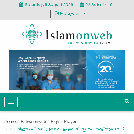
Saturday, 8 August 2026
22 Safar 1448
Malayalam
T
o
g
Fatwa onweb
Fiqh
Prayer
Home
g
ഷാഫിഈ മദ്ഹബ് പ്രകാരം ജുമുഅ നിസ്കാരം ഫർള് ആണോ ?
l