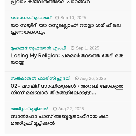
പ്രവാചകജീവിതത്തിലെ പാഠങ്ങൾ
Sep 10, 2025
സൈനബ് മുഹമ്മദ്
യാ സയ്യിദീ യാ റസൂലല്ലാഹ്: റൗളാ ശരീഫിലെ
പ്രണയകാവ്യം
Sep 1, 2025
മുഹമ്മദ് സുഫ്‌യാൻ എം.പി
Losing My Religion: പരമാർത്ഥത്തെ തേടി ഒരു
യാത്ര
Aug 26, 2025
സൽമാനുൽ ഫാരിസി ഹുദവി
02- മൗലിദ് സാഹിത്യങ്ങൾ : അറബ് ലോകത്തു
നിന്ന് മലബാർ തീരങ്ങളിലേക്കുള്ള...
Aug 22, 2025
മഅ്റൂഫ് മൂച്ചിക്കല്‍
സാൻഫോ പാസ് അബൂമുജാഹിദായ കഥ
മഅ്റൂഫ് മൂച്ചിക്കല്‍