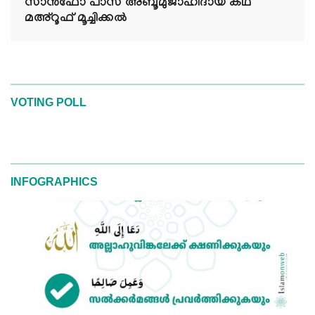
സാൻഫോ പാസ് അബൂമുജാഹിദായ കഥ
മഅ്റൂഫ് മൂച്ചിക്കല്‍
VOTING POLL
INFOGRAPHICS