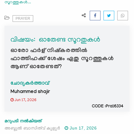
സൂറത്തുകൾ...
e
N
a
PRAYER
v
i
വിഷയം: ‍ ഓതേണ്ട സൂറതുകൾ
g
a
ഓരോ ഫർള് നിഷ്കരത്തിൽ
t
ഫാത്തിഹക്ക്‌ ശേഷം ഏതു സൂറത്തുകൾ
i
ആണ് ഓതേണ്ടത്?
o
n
ചോദ്യകർത്താവ്
Muhammed shajir
Jun 17, 2026
CODE :Pra16334
മറുപടി നൽകിയത്
അബ്ദുല്‍ ബാസിത്വ് കൂളൂര്‍
Jun 17, 2026