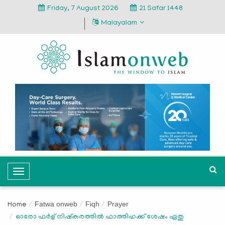
Friday, 7 August 2026
21 Safar 1448
Malayalam
T
o
g
Fatwa onweb
Fiqh
Prayer
Home
g
ഓരോ ഫർള് നിഷ്കരത്തിൽ ഫാത്തിഹക്ക്‌ ശേഷം ഏതു
l