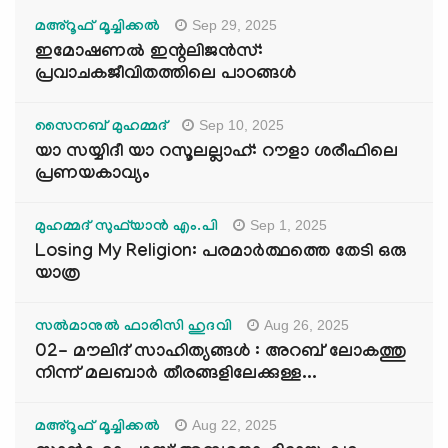
Sep 29, 2025
മഅ്റൂഫ് മൂച്ചിക്കല്‍
ഇമോഷണൽ ഇന്റലിജൻസ്:
പ്രവാചകജീവിതത്തിലെ പാഠങ്ങൾ
Sep 10, 2025
സൈനബ് മുഹമ്മദ്
യാ സയ്യിദീ യാ റസൂലല്ലാഹ്: റൗളാ ശരീഫിലെ
പ്രണയകാവ്യം
Sep 1, 2025
മുഹമ്മദ് സുഫ്‌യാൻ എം.പി
Losing My Religion: പരമാർത്ഥത്തെ തേടി ഒരു
യാത്ര
Aug 26, 2025
സൽമാനുൽ ഫാരിസി ഹുദവി
02- മൗലിദ് സാഹിത്യങ്ങൾ : അറബ് ലോകത്തു
നിന്ന് മലബാർ തീരങ്ങളിലേക്കുള്ള...
Aug 22, 2025
മഅ്റൂഫ് മൂച്ചിക്കല്‍