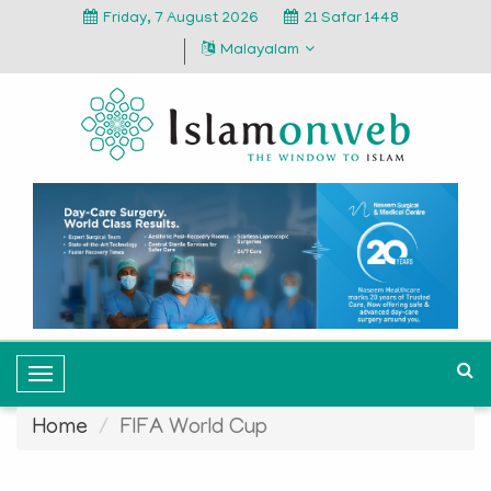
Friday, 7 August 2026
21 Safar 1448
Malayalam
T
o
Home
FIFA World Cup
g
g
l