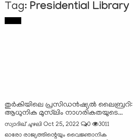
Tag:
Presidential Library
e
N
a
Relics
v
i
g
a
t
i
o
n
തുര്‍കിയിലെ പ്രസിഡൻഷ്യൽ ലൈബ്രറി:
ആധുനിക മുസ്‍ലിം നാഗരികതയുടെ...
സ്വാദിഖ് ചുഴലി
Oct 25, 2022
0
3011
ഓരോ രാജ്യത്തിന്റെയും വൈജ്ഞാനിക