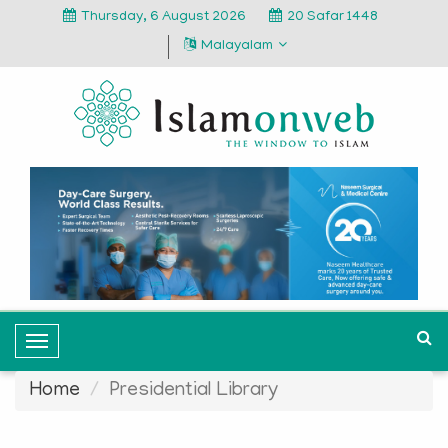
Thursday, 6 August 2026
20 Safar 1448
Malayalam
T
o
Home
Presidential Library
g
g
l