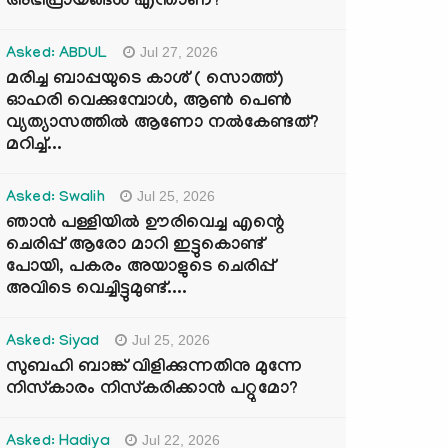
അഭിപ്രായങ്ങൾ എന്താണ്?
Jul 27, 2026
Asked: ABDUL
മരിച്ച ബാപ്പയുടെ കാശ് ( സൊത്ത്)
ഓഹരി വെക്കുമ്പോൾ, ആണ്‍ പെണ്‍
വ്യത്യാസത്തില്‍ ആണോ നല്‍കേണ്ടത്?
മറിച്ച്...
Jul 25, 2026
Asked: Swalih
ഞാൻ പള്ളിയിൽ ഊരിവെച്ച എന്റെ
ചെരിപ്പ് ആരോ മാറി ഇട്ടുകൊണ്ട്
പോയി, പകരം അയാളുടെ ചെരിപ്പ്
അവിടെ വെച്ചിട്ടുമുണ്ട്....
Jul 25, 2026
Asked: Siyad
സുബഹി ബാങ്ക് വിളിക്കുന്നതിനു മുന്നേ
നിസ്കാരം നിസ്കരിക്കാൻ പറ്റുമോ?
Jul 22, 2026
Asked: Hadiya