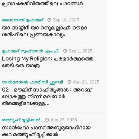
പ്രവാചകജീവിതത്തിലെ പാഠങ്ങൾ
Sep 10, 2025
സൈനബ് മുഹമ്മദ്
യാ സയ്യിദീ യാ റസൂലല്ലാഹ്: റൗളാ
ശരീഫിലെ പ്രണയകാവ്യം
Sep 1, 2025
മുഹമ്മദ് സുഫ്‌യാൻ എം.പി
Losing My Religion: പരമാർത്ഥത്തെ
തേടി ഒരു യാത്ര
Aug 26, 2025
സൽമാനുൽ ഫാരിസി ഹുദവി
02- മൗലിദ് സാഹിത്യങ്ങൾ : അറബ്
ലോകത്തു നിന്ന് മലബാർ
തീരങ്ങളിലേക്കുള്ള...
Aug 22, 2025
മഅ്റൂഫ് മൂച്ചിക്കല്‍
സാൻഫോ പാസ് അബൂമുജാഹിദായ
കഥ മഅ്റൂഫ് മൂച്ചിക്കല്‍