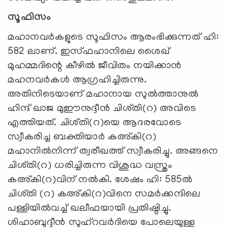
സൂഫിസം
മഹാനവര്‍കളുടെ സൂഫിസം ആരംഭിക്കുന്നത് ഹി:
582 ലാണ്. ഇസ്ഫഹാനിലെ ശൈഖ്
മുഹമ്മദിന്റെ കീഴില്‍ ജീവിതം നയിക്കാന്‍
മഹനവര്‍കള്‍ ആഗ്രഹിച്ചിരുന്നു.
അതിനിടെയാണ് മഹാനായ സുല്‍ത്താനുല്‍
ഹിന്ദ് ഖാജ മുഈനുദ്ദീന്‍ ചിശ്തി(റ) അവിടെ
എത്തിയത്. ചിശ്തി(റ)യെ ആദരവോടെ
സ്വീകരിച്ച ബക്തിയാര്‍ കഅ്കി(റ)
മഹാനില്‍നിന്ന് ത്വരീഖത്ത് സ്വീകരിച്ചു. അങ്ങനെ
ചിശ്തി(റ) ധരിച്ചിരുന്ന വിശുദ്ധ വസ്ത്രം
കഅ്കി(റ)വിന് നല്‍കി. ശേഷം ഹി: 585ല്‍
ചിശ്തി (റ) കഅ്കി(റ)വിനെ സമര്‍ക്കന്ദിലെ
പള്ളിയില്‍വച്ച് ഖലീഫയായി പ്രതിഷ്ഠിച്ചു.
ശിഹാബുദ്ദീന്‍ സുഹ്‌റവര്‍ദിയെ പോലെയുള്ള