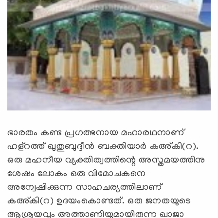
ഭാരതം കണ്ട പ്രഗത്ഭനായ മഹാരഥനാണ്
ഹള്‌റത്ത് ഖുതുബുദ്ദീന്‍ ബക്തിയാര്‍ കഅ്കി(റ).
ഒരു മഹനീയ വ്യക്തിത്വത്തിന്റെ അസ്തമയത്തിനു
ശേഷം ലോകം ഒരു വിമോചകനെ
അന്വേഷിക്കുന്ന സാഹചര്യത്തിലാണ്
കഅ്കി(റ) ഉദയംകൊണ്ടത്. ഒരു ജനതയുടെ
ആശ്രയവും അത്താണിയുമായിരുന്ന ഖാജാ