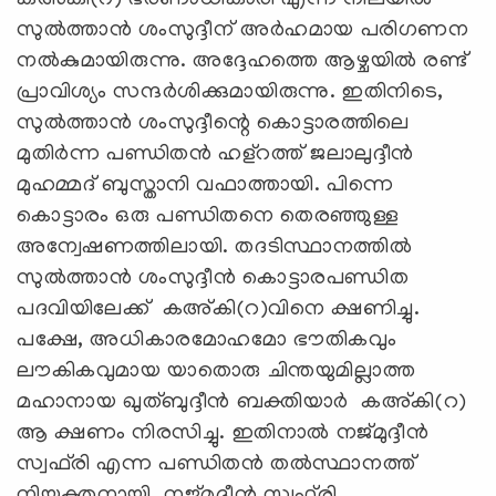
സുല്‍ത്താന്‍ ശംസുദ്ദീന് അര്‍ഹമായ പരിഗണന
നല്‍കുമായിരുന്നു. അദ്ദേഹത്തെ ആഴ്ചയില്‍ രണ്ട്
പ്രാവിശ്യം സന്ദര്‍ശിക്കുമായിരുന്നു. ഇതിനിടെ,
സുല്‍ത്താന്‍ ശംസുദ്ദീന്റെ കൊട്ടാരത്തിലെ
മുതിര്‍ന്ന പണ്ഡിതന്‍ ഹള്‌റത്ത് ജലാലുദ്ദീന്‍
മുഹമ്മദ് ബുസ്താനി വഫാത്തായി. പിന്നെ
കൊട്ടാരം ഒരു പണ്ഡിതനെ തെരഞ്ഞുള്ള
അന്വേഷണത്തിലായി. തദടിസ്ഥാനത്തില്‍
സുല്‍ത്താന്‍ ശംസുദ്ദീന്‍ കൊട്ടാരപണ്ഡിത
പദവിയിലേക്ക് കഅ്കി(റ)വിനെ ക്ഷണിച്ചു.
പക്ഷേ, അധികാരമോഹമോ ഭൗതികവും
ലൗകികവുമായ യാതൊരു ചിന്തയുമില്ലാത്ത
മഹാനായ ഖുത്ബുദ്ദീന്‍ ബക്തിയാര്‍ കഅ്കി(റ)
ആ ക്ഷണം നിരസിച്ചു. ഇതിനാല്‍ നജ്മുദ്ദീന്‍
സ്വഫ്‌രി എന്ന പണ്ഡിതന്‍ തല്‍സ്ഥാനത്ത്
നിയുക്തനായി. നജ്മുദ്ദീന്‍ സ്വഫ്‌രി