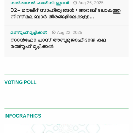
Aug 26, 2025
സൽമാനുൽ ഫാരിസി ഹുദവി
02- മൗലിദ് സാഹിത്യങ്ങൾ : അറബ് ലോകത്തു
നിന്ന് മലബാർ തീരങ്ങളിലേക്കുള്ള...
Aug 22, 2025
മഅ്റൂഫ് മൂച്ചിക്കല്‍
സാൻഫോ പാസ് അബൂമുജാഹിദായ കഥ
മഅ്റൂഫ് മൂച്ചിക്കല്‍
VOTING POLL
INFOGRAPHICS