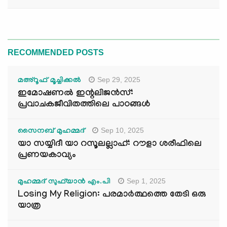
RECOMMENDED POSTS
Sep 29, 2025
മഅ്റൂഫ് മൂച്ചിക്കല്‍
ഇമോഷണൽ ഇന്റലിജൻസ്:
പ്രവാചകജീവിതത്തിലെ പാഠങ്ങൾ
Sep 10, 2025
സൈനബ് മുഹമ്മദ്
യാ സയ്യിദീ യാ റസൂലല്ലാഹ്: റൗളാ ശരീഫിലെ
പ്രണയകാവ്യം
Sep 1, 2025
മുഹമ്മദ് സുഫ്‌യാൻ എം.പി
Losing My Religion: പരമാർത്ഥത്തെ തേടി ഒരു
യാത്ര