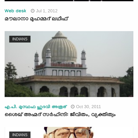
Jul 1, 2012
Web desk
മൗലാനാ മുഹമ്മദ് ലഥീഫ്
INDIANS
Oct 30, 2011
എ.പി. മുസ്ഥഫ ഹുദവി അരൂര്
ശൈഖ് അഹ്മദ് സര്‍ഹിന്ദി: ജീവിതം, വ്യക്തിത്വം
INDIANS