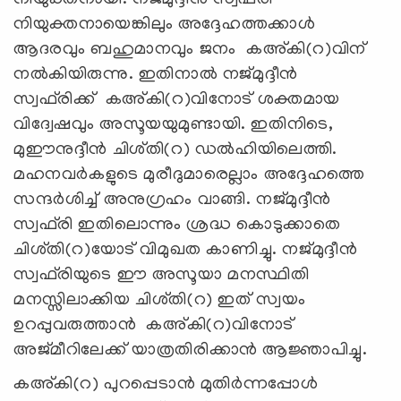
നിയുക്തനായെങ്കിലും അദ്ദേഹത്തക്കാള്‍
ആദരവും ബഹുമാനവും ജനം കഅ്കി(റ)വിന്
നല്‍കിയിരുന്നു. ഇതിനാല്‍ നജ്മുദ്ദീന്‍
സ്വഫ്‌രിക്ക് കഅ്കി(റ)വിനോട് ശക്തമായ
വിദ്വേഷവും അസൂയയുമുണ്ടായി. ഇതിനിടെ,
മുഈനുദ്ദീന്‍ ചിശ്തി(റ) ഡല്‍ഹിയിലെത്തി.
മഹനവര്‍കളുടെ മുരീദുമാരെല്ലാം അദ്ദേഹത്തെ
സന്ദര്‍ശിച്ച് അനുഗ്രഹം വാങ്ങി. നജ്മുദ്ദീന്‍
സ്വഫ്‌രി ഇതിലൊന്നും ശ്രദ്ധ കൊടുക്കാതെ
ചിശ്തി(റ)യോട് വിമുഖത കാണിച്ചു. നജ്മുദ്ദീന്‍
സ്വഫ്‌രിയുടെ ഈ അസൂയാ മനസ്ഥിതി
മനസ്സിലാക്കിയ ചിശ്തി(റ) ഇത് സ്വയം
ഉറപ്പുവരുത്താന്‍ കഅ്കി(റ)വിനോട്
അജ്മീറിലേക്ക് യാത്രതിരിക്കാന്‍ ആജ്ഞാപിച്ചു.
കഅ്കി(റ) പുറപ്പെടാന്‍ മുതിര്‍ന്നപ്പോള്‍