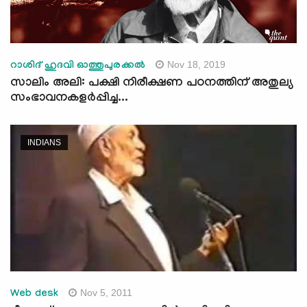
Nov 18, 2019
റാശിദ് ഹുദവി ഓത്തുപുരക്കല്‍
സാലിം അലി: പക്ഷി നിരീക്ഷണ പഠനത്തിന് അതുല്യ
സംഭാവനകളർപ്പിച്ച...
INDIANS
Nov 5, 2011
Web desk