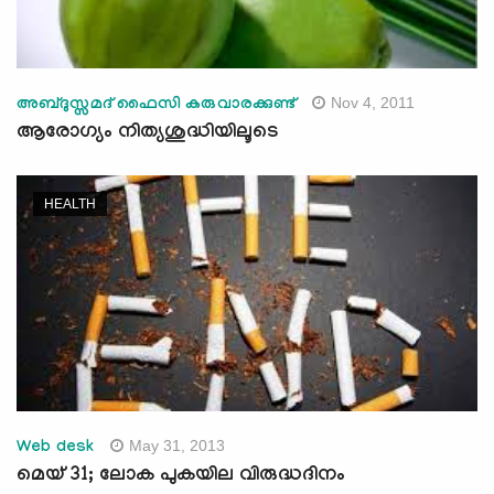
Nov 4, 2011
അബ്ദുസ്സമദ് ഫൈസി കരുവാരക്കുണ്ട്‌
ആരോഗ്യം നിത്യശുദ്ധിയിലൂടെ
HEALTH
May 31, 2013
Web desk
മെയ് 31; ലോക പുകയില വിരുദ്ധദിനം