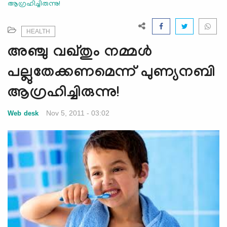
ആഗ്രഹിച്ചിരുന്നു!
e
N
a
HEALTH
v
അഞ്ചു വഖ്തും നമ്മള്‍
i
g
പല്ലുതേക്കണമെന്ന് പുണ്യനബി
a
ആഗ്രഹിച്ചിരുന്നു!
t
i
Nov 5, 2011 - 03:02
Web desk
o
n