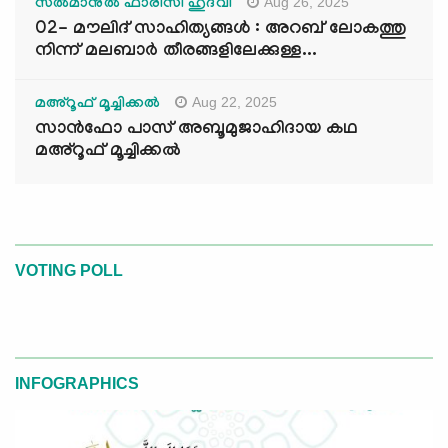
Aug 26, 2025
സൽമാനുൽ ഫാരിസി ഹുദവി
02- മൗലിദ് സാഹിത്യങ്ങൾ : അറബ് ലോകത്തു
നിന്ന് മലബാർ തീരങ്ങളിലേക്കുള്ള...
Aug 22, 2025
മഅ്റൂഫ് മൂച്ചിക്കല്‍
സാൻഫോ പാസ് അബൂമുജാഹിദായ കഥ
മഅ്റൂഫ് മൂച്ചിക്കല്‍
VOTING POLL
INFOGRAPHICS