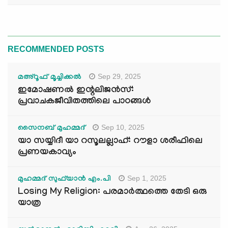
RECOMMENDED POSTS
Sep 29, 2025
മഅ്റൂഫ് മൂച്ചിക്കല്‍
ഇമോഷണൽ ഇന്റലിജൻസ്:
പ്രവാചകജീവിതത്തിലെ പാഠങ്ങൾ
Sep 10, 2025
സൈനബ് മുഹമ്മദ്
യാ സയ്യിദീ യാ റസൂലല്ലാഹ്: റൗളാ ശരീഫിലെ
പ്രണയകാവ്യം
Sep 1, 2025
മുഹമ്മദ് സുഫ്‌യാൻ എം.പി
Losing My Religion: പരമാർത്ഥത്തെ തേടി ഒരു
യാത്ര