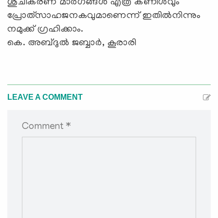
ശുചീകരണ മാര്‍ഗങ്ങള്‍ എത്ര കണിശവും
പ്രോത്‌സാഹജനകവുമാണെന്ന് ഇതില്‍നിന്നും
നമുക്ക് ഗ്രഹിക്കാം.
കെ. അബ്ദുല്‍ ജബ്ബാര്‍, കൂരാരി
LEAVE A COMMENT
Comment *