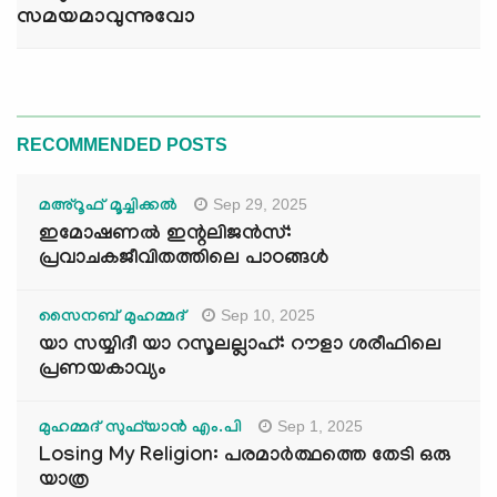
സമയമാവുന്നുവോ
RECOMMENDED POSTS
Sep 29, 2025
മഅ്റൂഫ് മൂച്ചിക്കല്‍
ഇമോഷണൽ ഇന്റലിജൻസ്:
പ്രവാചകജീവിതത്തിലെ പാഠങ്ങൾ
Sep 10, 2025
സൈനബ് മുഹമ്മദ്
യാ സയ്യിദീ യാ റസൂലല്ലാഹ്: റൗളാ ശരീഫിലെ
പ്രണയകാവ്യം
Sep 1, 2025
മുഹമ്മദ് സുഫ്‌യാൻ എം.പി
Losing My Religion: പരമാർത്ഥത്തെ തേടി ഒരു
യാത്ര