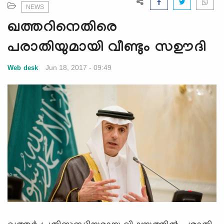
e
NEWS
N
ഖത്തറിനെതിരെ
a
v
പരാതിയുമായി വീണ്ടും സഊദി
i
g
Jun 18, 2017 - 09:49
Web desk
a
t
i
o
n