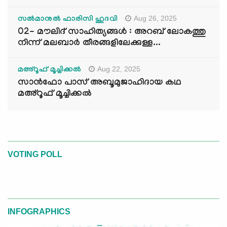
Aug 26, 2025
സൽമാനുൽ ഫാരിസി ഹുദവി
02- മൗലിദ് സാഹിത്യങ്ങൾ : അറബ് ലോകത്തു
നിന്ന് മലബാർ തീരങ്ങളിലേക്കുള്ള...
Aug 22, 2025
മഅ്റൂഫ് മൂച്ചിക്കല്‍
സാൻഫോ പാസ് അബൂമുജാഹിദായ കഥ
മഅ്റൂഫ് മൂച്ചിക്കല്‍
VOTING POLL
INFOGRAPHICS