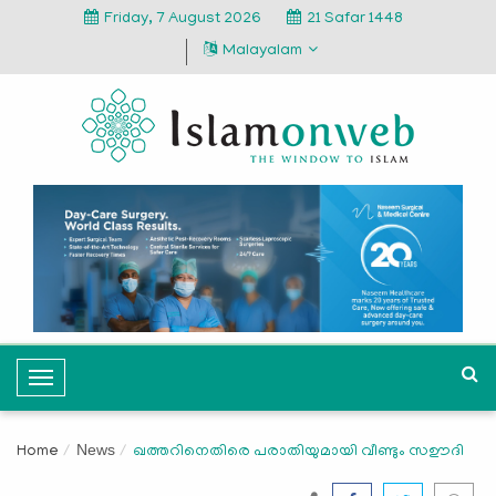
Friday, 7 August 2026
21 Safar 1448
Malayalam
T
o
g
News
Home
ഖത്തറിനെതിരെ പരാതിയുമായി വീണ്ടും സഊദി
g
l