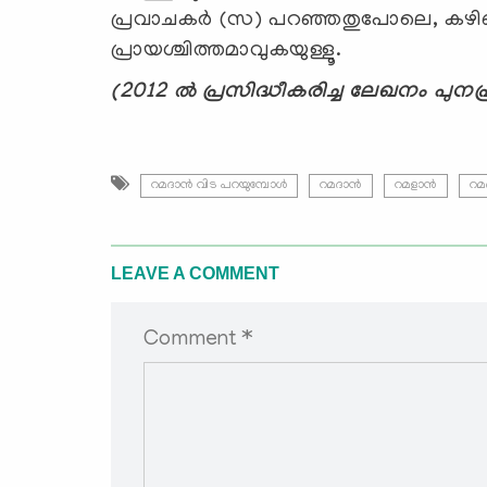
പ്രവാചകര്‍ (സ) പറഞ്ഞതുപോലെ, കഴിഞ്
പ്രായശ്ചിത്തമാവുകയുള്ളൂ.
(2012 ല്‍ പ്രസിദ്ധീകരിച്ച ലേഖനം പുനപ്ര
റമദാന്‍ വിട പറയുമ്പോള്‍
റമദാന്‍
റമളാന്‍
റമ
LEAVE A COMMENT
Comment *