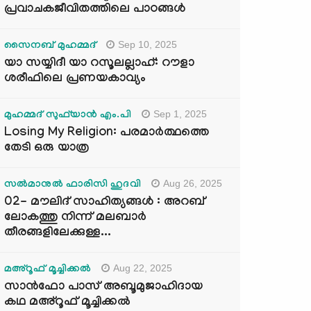
പ്രവാചകജീവിതത്തിലെ പാഠങ്ങൾ
Sep 10, 2025
സൈനബ് മുഹമ്മദ്
യാ സയ്യിദീ യാ റസൂലല്ലാഹ്: റൗളാ
ശരീഫിലെ പ്രണയകാവ്യം
Sep 1, 2025
മുഹമ്മദ് സുഫ്‌യാൻ എം.പി
Losing My Religion: പരമാർത്ഥത്തെ
തേടി ഒരു യാത്ര
Aug 26, 2025
സൽമാനുൽ ഫാരിസി ഹുദവി
02- മൗലിദ് സാഹിത്യങ്ങൾ : അറബ്
ലോകത്തു നിന്ന് മലബാർ
തീരങ്ങളിലേക്കുള്ള...
Aug 22, 2025
മഅ്റൂഫ് മൂച്ചിക്കല്‍
സാൻഫോ പാസ് അബൂമുജാഹിദായ
കഥ മഅ്റൂഫ് മൂച്ചിക്കല്‍