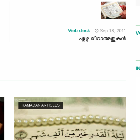
Sep 18, 2011
Web desk
V
ഏഴു ഖിറാഅതുകള്‍
I
RAMADAN ARTICLES