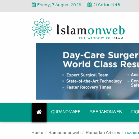
Friday, 7 August 2026
21 Safar 1448
QURANONWEB
SEERAHONWEB
FI
Ramadanonweb
Ramadan Articles
Home
റമദാന്