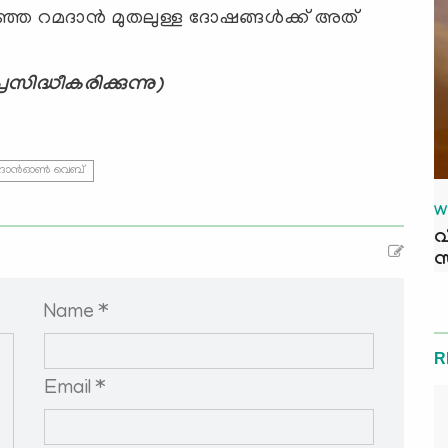
ഞ റമദാന്‍ മുതലുള്ള ദോഷങ്ങള്‍ക്ക് അത്
സിദ്ധീകരിക്കുന്നു)
ദാന്‍ഓണ്‍ വെബ്
W
വ
സ
Name *
R
Email *