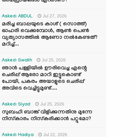
അഭിപ്രായങ്ങൾ എന്താണ്?
Jul 27, 2026
Asked: ABDUL
മരിച്ച ബാപ്പയുടെ കാശ് ( സൊത്ത്)
ഓഹരി വെക്കുമ്പോൾ, ആണ്‍ പെണ്‍
വ്യത്യാസത്തില്‍ ആണോ നല്‍കേണ്ടത്?
മറിച്ച്...
Jul 25, 2026
Asked: Swalih
ഞാൻ പള്ളിയിൽ ഊരിവെച്ച എന്റെ
ചെരിപ്പ് ആരോ മാറി ഇട്ടുകൊണ്ട്
പോയി, പകരം അയാളുടെ ചെരിപ്പ്
അവിടെ വെച്ചിട്ടുമുണ്ട്....
Jul 25, 2026
Asked: Siyad
സുബഹി ബാങ്ക് വിളിക്കുന്നതിനു മുന്നേ
നിസ്കാരം നിസ്കരിക്കാൻ പറ്റുമോ?
Jul 22, 2026
Asked: Hadiya