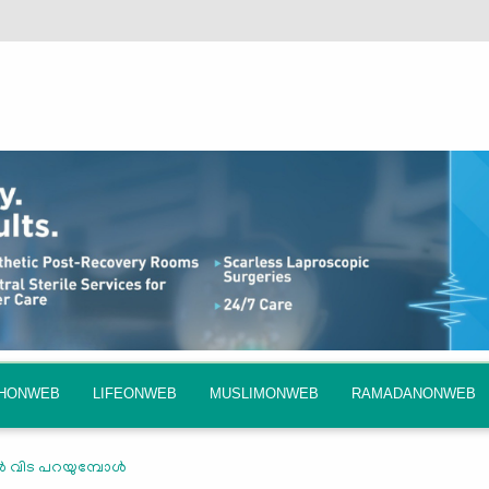
QHONWEB
LIFEONWEB
MUSLIMONWEB
RAMADANONWEB
‍ വിട പറയുമ്പോള്‍