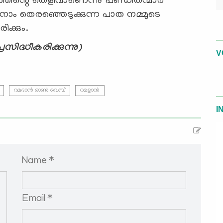
്തിന്റെ തെളിവാണെന്നു പണ്ഡിതന്മാര്‍
േഷം നാം തെരഞ്ഞെടുക്കുന്ന പാത നമ്മുടെ
ിക്കും.
രസിദ്ധീകരിക്കുന്നു)
V
റമദാന്‍ ഓണ്‍ വെബ്
റമളാന്‍
I
Name *
Email *