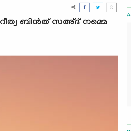
A
 റീത്വ ബിന്‍ത് സഅ്ദ് നമ്മെ