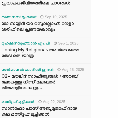
പ്രവാചകജീവിതത്തിലെ പാഠങ്ങൾ
Sep 10, 2025
സൈനബ് മുഹമ്മദ്
യാ സയ്യിദീ യാ റസൂലല്ലാഹ്: റൗളാ
ശരീഫിലെ പ്രണയകാവ്യം
Sep 1, 2025
മുഹമ്മദ് സുഫ്‌യാൻ എം.പി
Losing My Religion: പരമാർത്ഥത്തെ
തേടി ഒരു യാത്ര
Aug 26, 2025
സൽമാനുൽ ഫാരിസി ഹുദവി
02- മൗലിദ് സാഹിത്യങ്ങൾ : അറബ്
ലോകത്തു നിന്ന് മലബാർ
തീരങ്ങളിലേക്കുള്ള...
Aug 22, 2025
മഅ്റൂഫ് മൂച്ചിക്കല്‍
സാൻഫോ പാസ് അബൂമുജാഹിദായ
കഥ മഅ്റൂഫ് മൂച്ചിക്കല്‍