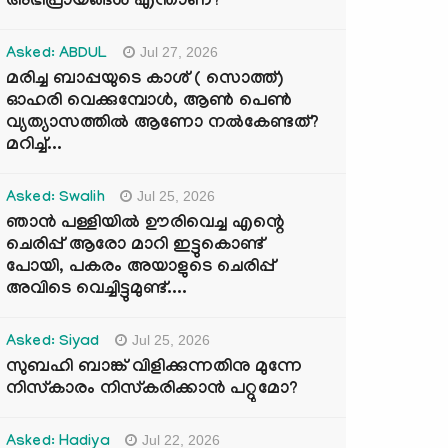
അഭിപ്രായങ്ങൾ എന്താണ്?
Jul 27, 2026
Asked: ABDUL
മരിച്ച ബാപ്പയുടെ കാശ് ( സൊത്ത്)
ഓഹരി വെക്കുമ്പോൾ, ആണ്‍ പെണ്‍
വ്യത്യാസത്തില്‍ ആണോ നല്‍കേണ്ടത്?
മറിച്ച്...
Jul 25, 2026
Asked: Swalih
ഞാൻ പള്ളിയിൽ ഊരിവെച്ച എന്റെ
ചെരിപ്പ് ആരോ മാറി ഇട്ടുകൊണ്ട്
പോയി, പകരം അയാളുടെ ചെരിപ്പ്
അവിടെ വെച്ചിട്ടുമുണ്ട്....
Jul 25, 2026
Asked: Siyad
സുബഹി ബാങ്ക് വിളിക്കുന്നതിനു മുന്നേ
നിസ്കാരം നിസ്കരിക്കാൻ പറ്റുമോ?
Jul 22, 2026
Asked: Hadiya