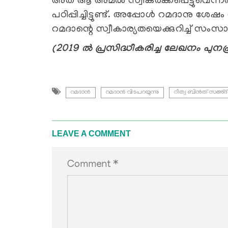
അത് ആ അമല്‍ സ്വീകര്‍ക്കപെട്ടുവെന്നത
പഠിപ്പിച്ചിട്ടുണ്ട്. അപ്പോള്‍ റമദാനു ശ
റമദാന്റെ സ്വീകാര്യതയെക്കുറിച്ച് സംസാര
(2019 ല്‍ പ്രസിദ്ധീകരിച്ച ലേഖനം പുനപ്
റമദാന്‍
റമദാന്‍ വിടപറയുന്നു
റീത്വ ബിന്‍ത് സഅ്ദ്
LEAVE A COMMENT
Comment *