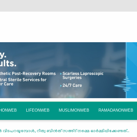
QHONWEB
LIFEONWEB
MUSLIMONWEB
RAMADANONWEB
 വിടപറയുമ്പോള്‍, റീത്വ ബിന്‍ത് സഅ്ദ് നമ്മെ ഓര്‍മ്മിപ്പിക്കേണ്ടത്..