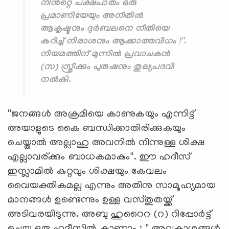
നിൻറ്റെ പക്ഷപാതം ഒരു
പ്രമാണിയേയും അനീതിൽ
ആകൃഷ്ടനും ദുർബലനെ നീതിയെ
കുറിച്ച് നിരാശനും ആക്കാത്തവിധം !''.
നിയമത്തിന് മുന്നിൽ പ്രവാചകൻ
(സ) സ്ത്രീക്കും പുരുഷനും തുല്യപദവി
നൽകി.
''ജനങ്ങൾ അക്രമിയെ കാണുകയും എന്നിട്ട്
അയാളുടെ കൈ ബന്ധിക്കാതിരിക്കുകയും
ചെയ്താൽ അല്ലാഹു അവനിൽ നിന്നുള്ള ശിക്ഷ
എല്ലാവര്ക്കും ബാധകമാകും''. ഈ ഹദീസ്
ഇസ്ലാമിൽ കുറ്റവും ശിക്ഷയും കേവലം
വൈയക്തികമല്ല എന്നും അതിനു സാമൂഹ്യമായ
മാനങ്ങൾ ഉണ്ടെന്നും ഉള്ള വസ്തുതയ്ക്ക്
അടിവരയിടുന്നു. അബു ഹുറൈറ (റ) റിപ്പോർട്ട്
ചെയ്ത ഒരു ഹദീസിൽ കാണാം : '' അവകാശങ്ങൾ