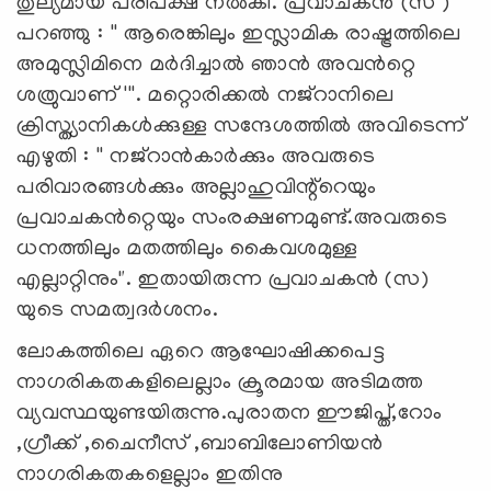
തുല്യമായ പരിപക്ഷ നൽകി. പ്രവാചകൻ (സ )
പറഞ്ഞു : '' ആരെങ്കിലും ഇസ്ലാമിക രാഷ്ട്രത്തിലെ
അമുസ്ലിമിനെ മർദിച്ചാൽ ഞാൻ അവൻറ്റെ
ശത്രുവാണ് '''. മറ്റൊരിക്കൽ നജ്റാനിലെ
ക്രിസ്ത്യാനികൾക്കുള്ള സന്ദേശത്തിൽ അവിടെന്ന്
എഴുതി : '' നജ്റാൻകാർക്കും അവരുടെ
പരിവാരങ്ങൾക്കും അല്ലാഹുവിന്റ്റെയും
പ്രവാചകൻറ്റെയും സംരക്ഷണമുണ്ട്.അവരുടെ
ധനത്തിലും മതത്തിലും കൈവശമുള്ള
എല്ലാറ്റിനും". ഇതായിരുന്ന പ്രവാചകൻ (സ)
യുടെ സമത്വദർശനം.
ലോകത്തിലെ ഏറെ ആഘോഷിക്കപെട്ട
നാഗരികതകളിലെല്ലാം ക്രൂരമായ അടിമത്ത
വ്യവസ്ഥയുണ്ടയിരുന്നു.പുരാതന ഈജിപ്ത്,റോം
,ഗ്രീക്ക് ,ചൈനീസ് ,ബാബിലോണിയൻ
നാഗരികതകളെല്ലാം ഇതിനു