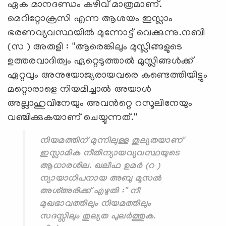
ഏക മാനദണ്ഡം കഴിവ് മാത്രമാണ്.
മെറിറ്റോക്രസി എന്ന ആശയം ഇസ്ലാം
ഭരണവ്യവസ്ഥയിൽ മുന്നോട്ട് വെക്കുന്നു.നബി
(സ ) അരുളി : ''ആരെങ്കിലും മുസ്ലിങ്ങളുടെ
ഉത്തരവാദിത്വം ഏറ്റെടുത്താൽ മുസ്ലിങ്ങൾക്ക്
ഏറ്റവും അനുയോജ്യരായവരെ കണ്ടെത്തിയിട്ടും
മറ്റൊരാളെ നിയമിച്ചാൽ അയാൾ
അല്ലാഹുവിനേയും അവൻറ്റെ റസൂലിനേയും
വഞ്ചിക്കുകയാണ് ചെയ്യുന്നത്.''
നിയമത്തിന് മുന്നിലുള്ള തുല്യതയാണ്
ഇസ്ലാമിക നീതിന്യായവ്യവസ്ഥയുടെ
ആധാരശില. ഖലീഫ ഉമർ (റ )
ന്യായാധിപനായ അബു മൂസൽ
അശ്അരിക്ക് എഴുതി :'' നീ
മുഖഭാവത്തിലും നിയമത്തിലും
സദസ്സിലും തുല്യത പുലർത്തുക.