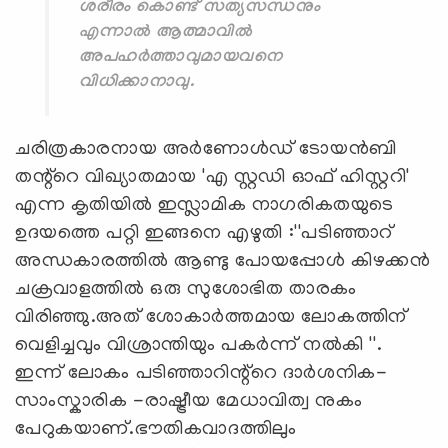
ശരീരം കൊണ്ട് സത്യസന്ധനും
എന്നാൽ ആത്മാവിൽ
അപഹർത്താവുമായവനെ
വിധിക്കാനാവു.
ചരിത്രകാരനായ അർണോൾഡ് ടോയൻബി
തന്റ്റെ വിഖ്യാതമായ 'എ സ്റ്റഡി ഓഫ് ഹിസ്റ്ററി'
എന്ന കൃതിയിൽ ഇസ്ലാമിക നാഗരികതയുടെ
ഉദയത്തെ പറ്റി ഇങ്ങനെ എഴുതി :''പടിഞ്ഞാറ്
അന്ധകാരത്തിൽ ആണ്ടു പോയപ്പോൾ കിഴക്കൻ
ചക്രവാളത്തിൽ ഒരു സുശോഭിത താരകം
വിരിഞ്ഞു.അത് ശോകാർത്തമായ ലോകത്തിന്
വെളിച്ചവും വിശ്രാന്തിയും പകർന്ന് നൽകി ''.
ഇന്ന് ലോകം പടിഞ്ഞാറിന്റ്റെ ദാർശനിക-
സാംസ്കാരിക -രാഷ്ട്രീയ മേധാവിത്വ നുകം
പേറുകയാണ്.ഭൗതികവാദത്തിലും