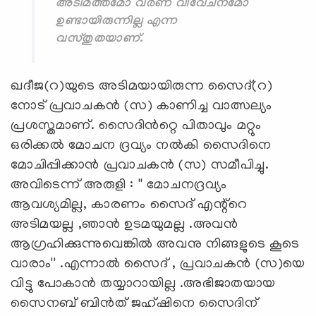
അടിമത്തമോ വർണ വിവേചനമോ
ഉണ്ടായിരുന്നില്ല എന്ന
വസ്തുതയാണ്.
ഖദീജ(റ)യുടെ അടിമയായിരുന്ന സൈദ്(റ)
നോട് പ്രവാചകൻ (സ) കാണിച്ച വാത്സല്യം
പ്രശസ്തമാണ്. സൈദിൻറ്റെ പിതാവും മറ്റും
ഒരിക്കൽ മോചന ദ്രവ്യം നൽകി സൈദിനെ
മോചിപ്പിക്കാൻ പ്രവാചകൻ (സ) സമീപിച്ചു.
അവിടെന്ന് അരുളി : '' മോചനദ്രവ്യം
ആവശ്യമില്ല, കാരണം സൈദ് എന്റ്റെ
അടിമയല്ല ,ഞാൻ ഉടമയുമല്ല .അവൻ
ആഗ്രഹിക്കുന്നുവെങ്കിൽ അവനു നിങ്ങളുടെ കൂടെ
വാരാം'' .എന്നാൽ സൈദ് , പ്രവാചകൻ (സ)യെ
വിട്ടു പോകാൻ തയ്യാറായില്ല .അഭിജാതയായ
സൈനബ് ബിൻത് ജഹ്ഷിനെ സൈദിന്