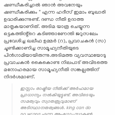
ഷണ്ഡീകരിച്ചാൽ ഞാൻ അവനേയും
ഷണ്ഡീകരിക്കും '' എന്ന ഹദീസ് ഇമാം ബുഖാരി
ഉദ്ധരിക്കുന്നുണ്ട്. ദണ്ഡ നീതി ഉദാത്ത
മാതൃകയാണിത്. അടിമ യാത്ര ചെയ്യുന്ന
ഒട്ടകത്തിന്റ്റെ കടിഞ്ഞാണേന്തി ജറുസലേം
പ്രവേശിച്ച ഖലീഫ ഉമ്മർ (റ), പ്രവാചകൻ (സ)
ചൂണ്ടിക്കാണിച്ച സാമൂഹ്യനീതിയുടെ
പിൻഗാമിയായിരുന്നു.അടിമത്ത വ്യവസ്ഥയോടു
പ്രവാചകൻ കൈകൊണ്ട നിലപാട് അവിടത്തെ
മനോഹരമായ സാമൂഹ്യനീതി സങ്കല്പത്തിന്
നിദർശമാണ്.
ഇസ്ലാം രാഷ്ട്രീയ നീതിക്ക് അർഹമായ
പ്രാധാന്യം നൽകിയുട്ടുണ്ട്. അവിടെയും
സമത്വവും സ്വാതത്ര്യവുമാണ്
അടിസ്ഥാനതത്വങ്ങൾ. king can do
no wrong എന്ന ആംഗ്ലോ-സാക്സൺ