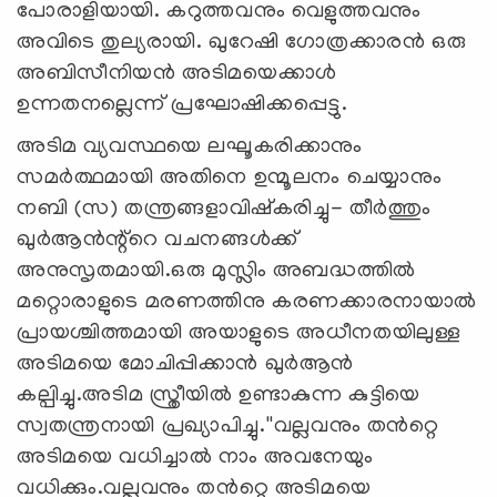
പോരാളിയായി. കറുത്തവനും വെളുത്തവനും
അവിടെ തുല്യരായി. ഖുറേഷി ഗോത്രക്കാരൻ ഒരു
അബിസീനിയൻ അടിമയെക്കാൾ
ഉന്നതനല്ലെന്ന് പ്രഘോഷിക്കപ്പെട്ടു.
അടിമ വ്യവസ്ഥയെ ലഘൂകരിക്കാനും
സമർത്ഥമായി അതിനെ ഉന്മൂലനം ചെയ്യാനും
നബി (സ) തന്ത്രങ്ങളാവിഷ്കരിച്ചു- തീർത്തും
ഖുർആൻന്റ്റെ വചനങ്ങൾക്ക്
അനുസൃതമായി.ഒരു മുസ്ലിം അബദ്ധത്തിൽ
മറ്റൊരാളുടെ മരണത്തിനു കരണക്കാരനായാൽ
പ്രായശ്ചിത്തമായി അയാളുടെ അധീനതയിലുള്ള
അടിമയെ മോചിപ്പിക്കാൻ ഖുർആൻ
കല്പിച്ചു.അടിമ സ്ത്രീയിൽ ഉണ്ടാകുന്ന കുട്ടിയെ
സ്വതന്ത്രനായി പ്രഖ്യാപിച്ചു.''വല്ലവനും തൻറ്റെ
അടിമയെ വധിച്ചാൽ നാം അവനേയും
വധിക്കും.വല്ലവനും തൻറ്റെ അടിമയെ