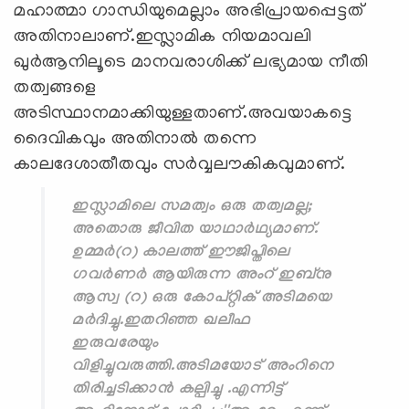
മഹാത്മാ ഗാന്ധിയുമെല്ലാം അഭിപ്രായപ്പെട്ടത്
അതിനാലാണ്.ഇസ്ലാമിക നിയമാവലി
ഖുർആനിലൂടെ മാനവരാശിക്ക് ലഭ്യമായ നീതി
തത്വങ്ങളെ
അടിസ്ഥാനമാക്കിയുള്ളതാണ്.അവയാകട്ടെ
ദൈവികവും അതിനാൽ തന്നെ
കാലദേശാതീതവും സർവ്വലൗകികവുമാണ്.
ഇസ്ലാമിലെ സമത്വം ഒരു തത്വമല്ല;
അതൊരു ജീവിത യാഥാർഥ്യമാണ്.
ഉമ്മർ(റ) കാലത്ത് ഈജിപ്തിലെ
ഗവർണർ ആയിരുന്ന അംറ് ഇബ്നു
ആസ്വ (റ) ഒരു കോപ്റ്റിക് അടിമയെ
മർദിച്ചു.ഇതറിഞ്ഞ ഖലീഫ
ഇരുവരേയും
വിളിച്ചുവരുത്തി.അടിമയോട് അംറിനെ
തിരിച്ചടിക്കാൻ കല്പിച്ചു .എന്നിട്ട്