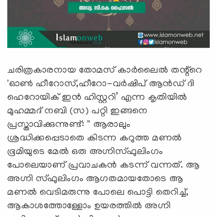
ചരിത്രകാരനായ തോമസ് കാർലൈൽ തന്റ്റെ
'ഓൺ ഹീറോസ്,ഹീറോ-വർഷിപ് ആൻഡ് ദി
ഹെറോയിക് ഇൻ ഹിസ്റ്ററി’ എന്ന കൃതിയിൽ
മുഹമ്മദ് നബി (സ) പറ്റി ഇങ്ങനെ
പ്രസ്താവിക്കുന്നുണ്ട്: '' ആരാലും
ശ്രദ്ധിക്കപ്പെടാതെ കിടന്ന കറുത്ത മണൽ
ഭൂമിയുടെ മേൽ ഒരു അഗ്നിസ്ഫുലിംഗം
പോലെയാണ് പ്രവാചകൻ കടന്ന് വന്നത്. ആ
അഗ്നി സ്ഫുലിംഗം ആഗതമായതോടെ ആ
മണൽ വെടിമരുന്നു പോലെ പൊട്ടി തെറിച്ച്,
ആകാശത്തോള്ളോം ഉയരത്തിൽ അഗ്നി