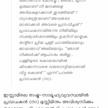
അംറിനോട് ചോദിച്ചു ;''അംറേ, എന്ന്
മുതലാണ് നീ ജനങ്ങളെ
അടിമകളാക്കാൻ തുടങ്ങിയത് ?
സ്വാതന്ത്രയാണ് അവരുടെ
മാതാക്കൾ അവരെ പ്രസവിച്ചത് !"
പ്രവാചകനായിരുന്നു നീതിയിലും
സമത്വദർശനത്തിലും ഉമറിന് മാതൃക.
തന്റ്റെ പ്രിയ പുത്രി ഫാത്തിമയോടും
ജാമാതാവ് അലിയോടും '''ഞാൻ
നിങ്ങൾക്ക് ആഹാരം തരില്ല ,
പള്ളിയുടെ കൊലയായിൽ
കിടക്കുന്നവരെ വയറൊട്ടിയവരായി
വിട്ടു കൊണ്ട് '' എന്ന് പറഞ്ഞ
പ്രവാചകൻ (സ).
ഇസ്ലാമിലെ രാഷ്ട്ര-സാമൂഹ്യവ്യവസ്ഥയിൽ
പ്രവാചകൻ (സ) മുസ്ലിമിനും അവിശ്വസിക്കും