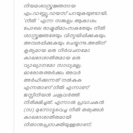
നിയമശാസ്ത്രജ്ഞനായ
എം.ഡബ്ല്യൂ.ഡയസ് പറയുകയുണ്ടായി.
'നീതി ' എന്ന സങ്കല്പം ആകാശം
പോലെ രാഷ്ട്രമീമാംസകരേയും നീതി
ശാസ്ത്രജ്ഞരേയും വിസ്മയിപ്പിക്കുകയും
അമ്പരപ്പിക്കുകയും ചെയ്യുന്നു.അതിന്
കൃത്യമായ ഒരു നിർവചനമോ
കാലദേശാതീതമായ ഒരു
വ്യാഖ്യാനമോ സാധ്യമല്ല.
ഓരോരുത്തർക്കും അവർ
അർഹിക്കുന്നത് നൽകുക
എന്നതാണ് നീതി എന്നാണ്
ജസ്റ്റീനിയൻ ചക്രവർത്തി
നിരീക്ഷിച്ചത്. എന്നാൽ പ്രവാചകൻ
(സ) മുന്നോട്ടുവെച്ച നീതി തത്വങ്ങൾ
കാലദേശാതീതമായി
നിതാന്തപ്രസക്തിയുള്ളതാണ്.