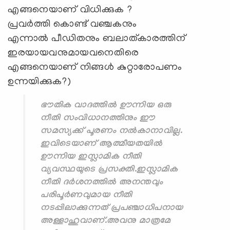
എങ്ങനെയാണ് വിധിക്കുക ?
പ്രവർത്തി കൊണ്ട് വഞ്ചകനും
എന്നാൽ പീഡിതനും ബലാത്കാരത്തിന്
ഇരയായവനുമായവനെതിരെ
എങ്ങനെയാണ് നിങ്ങൾ കുറ്റാരോപണം
ഉന്നയിക്കുക?)
ഭൗതിക വാദത്തിൽ ഊന്നിയ ഒരു
നീതി സംവിധാനത്തിനും ഈ
സമസ്യക്ക് പൂരണം നൽകാനാവില്ല.
ഇവിടെയാണ് ആത്മീയതയിൽ
ഊന്നിയ ഇസ്ലാമിക നീതി
വ്യവസ്ഥയുടെ പ്രസക്തി.ഇസ്ലാമിക
നീതി ദർശനത്തിൽ അനന്തവും
പരിപൂർണവുമായ നീതി
നടപ്പിലാക്കുന്നത് പ്രപഞ്ചാധിപനായ
അള്ളാഹുവാണ്.അവനു മാത്രമേ