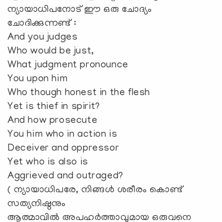
ന്യായാധിപനോട് ഈ ഒരു ചോദ്യം
ചോദിക്കുന്നണ്ട് :
And you judges
Who would be just,
What judgment pronounce
You upon him
Who though honest in the flesh
Yet is thief in spirit?
And how prosecute
You him who in action is
Deceiver and oppressor
Yet who is also is
Aggrieved and outraged?
( ന്യായാധിപരേ, നിങ്ങൾ ശരീരം കൊണ്ട്
സത്യനിഷ്ഠനും
ആത്മാവിൽ അപഹർത്താവുമായ ഒരുവനെ