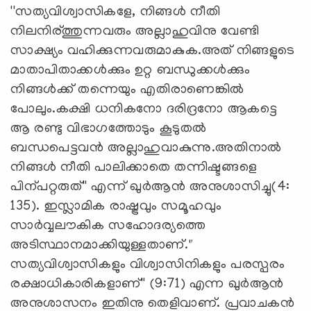
''സത്യവിശ്വാസികളേ, നിങ്ങൾ നീതി
നിലനിര്ത്തുന്നവരും അല്ലാഹുവിനു വേണ്ടി
സാക്ഷ്യം വഹിക്കുന്നവരുമാകുക.അത് നിങ്ങളുടെ
മാതാപിതാക്കൾക്കും ഉറ്റ ബന്ധുക്കൾക്കും
നിങ്ങൾക്ക് തന്നെയും എതിരാണെങ്കിൽ
പോലും.കക്ഷി ധനികനോ ദരിദ്രനോ ആകട്ടെ
ആ രണ്ടു വിഭാഗത്തോടും കൂടുതൽ
ബന്ധപെട്ടവൻ അല്ലാഹുവാകുന്നു.അതിനാൽ
നിങ്ങൾ നീതി പാലിക്കാതെ തന്നിഷ്ടങ്ങളെ
പിന്പറ്റരുത്'' എന്ന് ഖുർആൻ അനുശാസിച്ചു(4:
135). ഇസ്ലാമിക രാഷ്ട്രവും സമൂഹവും
സാർവ്വലൗകിക സഹോദര്യത്തെ
അടിസ്ഥാനമാക്കിയുള്ളതാണ്."
സത്യവിശ്വാസികളും വിശ്വാസിനികളും പരസ്പരം
രക്ഷാധികാരികളാണ്'' (9:71) എന്ന ഖുർആൻ
അനുശാസനം ഇതിനു തെളിവാണ്. പ്രവാചകൻ