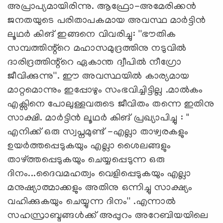
അപ്രാപ്യമായിരിന്നു. ആഫ്രോ-അമേരിക്കൻ
ജനതയുടെ പരിതാപകമായ അവസ്ഥ മാർട്ടിൻ
ലൂഥർ കിങ് ഇങ്ങനെ വിവരിച്ചു: ''ഭൗതിക
സമ്പത്തിന്റ്റെ മഹാസമുദ്രത്തിനു നടുവിൽ
ദാരിദ്രത്തിന്റ്റെ ഏകാന്ത ദ്വീപിൽ നീഗ്രോ
ജീവിക്കുന്നു''. ഈ അവസ്ഥയിൽ കാര്യമായ
മാറ്റമൊന്നും ഇപ്പോഴും സംഭവിച്ചിട്ടില്ല .മാൽകം
എക്സിനെ പോലുള്ളവരുടെ ജീവിതം തന്നെ ഇതിനു
സാക്ഷി. മാർട്ടിൻ ലൂഥർ കിങ് പ്രഖ്യാപിച്ചു : ''
എനിക്ക് ഒരു സ്വപ്നമുണ്ട് -എല്ലാ താഴ്വരകളും
ഉയർത്തപ്പെടുകയും എല്ലാ ശൈലങ്ങളും
താഴ്ത്തപ്പെടുകയും ചെയ്യപ്പെടുന്ന ഒരു
ദിനം...ദൈവമഹത്വം വെളിപ്പെടുകയും എല്ലാ
മനുഷ്യാത്മാക്കളും അതിനു ഒന്നിച്ചു സാക്ഷ്യം
വഹിക്കുകയും ചെയ്യുന്ന ദിനം'' .എന്നാൽ
സഹസ്രാബ്ദങ്ങൾക്ക് അപ്പുറം അറേബിയയിലെ