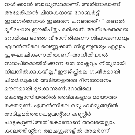
നശിക്കാൻ ബാധ്യസ്ഥമാണ്. അതിനാലാണ്
അമേരിക്കൻ ചിന്തകനായ റോബർട്ട്
ഇൻഗർസോൾ ഇങ്ങനെ പറഞ്ഞത് : '' മണൽ
മൂടിപ്പോയ ഈജിപ്തും ഒരിക്കൽ അതിശക്തമായ
റോമിലെ ഓരോ വീഴാനിരിക്കുന്ന ശിലാഖണ്ഡവും
ഏഥൻസിലെ വെണ്ണക്കൽ നിശ്ശബ്ദതയും എല്ലാം
പ്രഘോഷിക്കുന്നതിതാണ്-അനീതിയാൽ
സ്ഥാപിതമായിരിക്കുന്ന ഒരു രാഷ്ട്രവും നിത്യമായി
നിലനിൽക്കുകയില്ല.''ഈജിപ്തിലെ ഗംഭീരമായി
പിരമിഡുകൾ അടിയാളരുടെ ദീനരോദനം
മൗനമായി മുഴക്കുന്നുണ്ട്.റോമിലെ
കൊളോസിയത്തിൽ അടിമകളുടെ മായാത്ത
രക്തമുണ്ട്. ഏതൻസിലെ രമ്യ ഹർമ്യങ്ങളിൽ
അടിച്ചമർത്തപെട്ടവന്റ്റെ കണ്ണീർ
പാടുകളുണ്ട്.അത് കൊണ്ടാണ് അവയെല്ലാം
കാലത്തിന്റ്റെ രഥചക്രങ്ങളിൽ അമർന്ന്