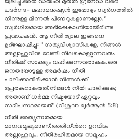
ജ്വലിച്ചു.അത് ഡൽഹി മുതൽ ഗ്രനേഡ വരെ
പടർന്നു- മഹാമനുഷ്യൻ ഇപ്പോഴും സ്വർഗത്തിൽ
നിന്നുള്ള മിന്നൽ പിണറുകളാണല്ലോ."
സ്വർഗീയമായ അഭിഷേകാഗ്നിയായിരിന്നു
പ്രവാചകൻ. ആ നീതി ജ്വാല ഇങ്ങനെ
ഉദ്ഘോഷിച്ചു: '' സത്യവിശ്വാസികളേ, നിങ്ങൾ
അല്ലാഹുവിനു വേണ്ടി നിലകൊള്ളുന്നവരും
നീതിക്ക് സാക്ഷ്യം വഹിക്കുന്നവരാകുക.ഒരു
ജനതയോടുള്ള അമർഷം നീതി
പാലിക്കാതിരിക്കാൻ നിങ്ങൾക്ക്
പ്രേരകമാകരുത്.നിങ്ങൾ നീതി പാലിക്കുക;
അതാണ് ധർമ്മ നിഷ്ഠയോട് ഏറ്റവും
സമീപസ്ഥമായത്'' (വിശുദ്ധ ഖുർആൻ 5:8)
നീതി അത്യുന്നതമായ
മാനവമൂല്യമാണ്.അതിന്ൻറെ ഉറവിടം
അല്ലാഹുവും. നീതിരഹിതമായ സമൂഹം