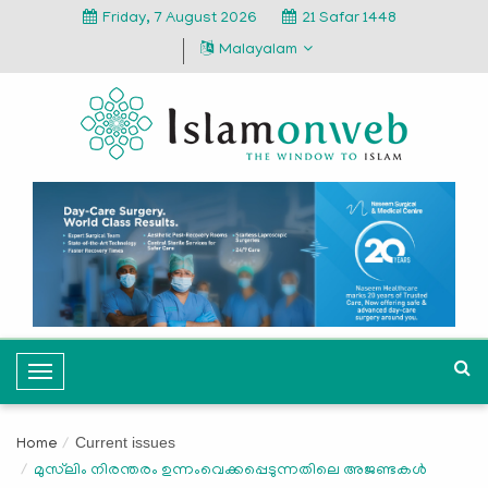
Friday, 7 August 2026
21 Safar 1448
Malayalam
T
o
g
Current issues
Home
g
മുസ്‌ലിം നിരന്തരം ഉന്നംവെക്കപ്പെടുന്നതിലെ അജണ്ടകള്‍
l