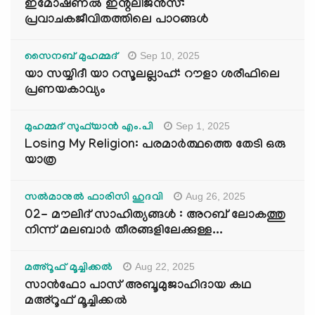
ഇമോഷണൽ ഇന്റലിജൻസ്:
പ്രവാചകജീവിതത്തിലെ പാഠങ്ങൾ
Sep 10, 2025
സൈനബ് മുഹമ്മദ്
യാ സയ്യിദീ യാ റസൂലല്ലാഹ്: റൗളാ ശരീഫിലെ
പ്രണയകാവ്യം
Sep 1, 2025
മുഹമ്മദ് സുഫ്‌യാൻ എം.പി
Losing My Religion: പരമാർത്ഥത്തെ തേടി ഒരു
യാത്ര
Aug 26, 2025
സൽമാനുൽ ഫാരിസി ഹുദവി
02- മൗലിദ് സാഹിത്യങ്ങൾ : അറബ് ലോകത്തു
നിന്ന് മലബാർ തീരങ്ങളിലേക്കുള്ള...
Aug 22, 2025
മഅ്റൂഫ് മൂച്ചിക്കല്‍
സാൻഫോ പാസ് അബൂമുജാഹിദായ കഥ
മഅ്റൂഫ് മൂച്ചിക്കല്‍