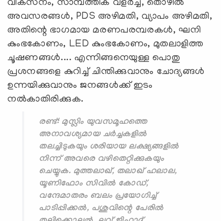
വികസനം, സാമ്പത്തിക വളര്‍ച്ച, തൊഴില്‍
അവസരങ്ങള്‍, PDS അഴിമതി, വ്യാപം അഴിമതി,
അതിന്റെ ഭാഗമായ മരണപരമ്പരകള്‍, ഘനി
കുംഭകോണം, LED കുംഭകോണം, മുതലാളിത്ത
ചൂഷണങ്ങള്‍.... എന്നിങ്ങനെയുള്ള പൊതു
പ്രശനങ്ങളെ കുറിച്ച് ചിന്തിക്കുവാനും ചോദ്യങ്ങള്‍
ഉന്നയിക്കുവാനും ജനങ്ങള്‍ക്ക് ഇടം
നല്‍കാതിരിക്കുക.
രണ്ട്: മുസ്ലിം യുവസമൂഹത്തെ
അനാവശ്യമായ ചര്‍ച്ചകളില്‍
തലച്ചിടുകയും ശരിയായ ലക്ഷ്യങ്ങളില്‍
നിന്ന് അവരെ വഴിതെറ്റിക്കുകയും
ചെയ്യുക. മുത്തലാഖ്, തലാഖ് ഹലാല,
യൂണിഫോം സിവില്‍ കോഡ്,
വന്ദേമാതരം ബലം പ്രയോഗിച്ച്
പാടിപ്പിക്കല്‍, പശുവിന്റെ പേരില്‍