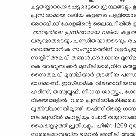
ചട്ടതയ്യാറാക്കപ്പെട്ടഒട്ടേറെ ഗ്രന്ഥങ്
പ്രസിദ്ധമായ വലിയ കുളങ്ങര പള്ളിയോട് ച
അറബിക്ക് കോളജിന്റെ ലൈബറിയില്‍ ഇവ ഇപ്പ
താനൂരിലെ പ്രസിദ്ധമായ വലിയ കുളങ്ങ
വര്യന്മാരുടെയും,പണ്ഡിതന്മാരുടെയും ര
വൈജ്ഞാനിക സംസ്കാരത്തിന് വളര്‍ച്ചയും 
സയ്യിദ് അലവി തങ്ങള്‍,ഔക്കോയ മുസ്‌ല
കെ അബൂബക്കര്‍ മുസ്‌ലിയാര്‍,നിറ മരുതൂര്‍
സൈതലവി മുസ്‌ലിയാര്‍ തുടങ്ങിയ പണ്ഡി
ഭാഗമാണ്. ഇസ്‍ലാമിക വിജ്ഞാനീയങ്ങ
ഹദീസ്, തസ്വവ്വുഫ്, നിദാന ശാസ്ത്രം, ഗോള 
വിഷയങ്ങളില്‍ വരെ പ്രസിദ്ധീകരിക്കപ്പെ
ഖുത്ബ്ഖാനയിലുണ്ട്. തഫ്‌സീറിന്റെ ഗണത്
ജലാലുദ്ധീന്‍ മഹല്ലിയും ചേര്‍് തയ്യാ
കൈയ്യെഴുത്ത് പ്രതികളും, ഹിജ്‌റ 1269 ദുല
സുലൈമാനുബ്‌നു ഉമറുല്‍ അജീലി അല്‍ ജ