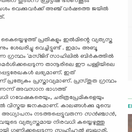
ിനെ തുടര്‍ന്ന് ബ്രിട്ടീഷ് ഭരണകൂടം
 വെക്കുവര്‍ക്ക് അഞ്ച് വര്‍ഷത്തെ ജയില്‍
ത്.
്യെഴുത്ത് പ്രതികളും ഇല്‍മിന്റെ വ്യത്യസ്ത
ം ശേഖരിച്ചു വെച്ചിട്ടുണ്ട് . ഇമാം അബൂ
 ഗ്രന്ഥം 'മസ്ജിദ് സാഹിലില്‍ ബിര്‍കത്തില്‍
പരാമര്‍ശിക്കപ്പെടുന്ന താനൂരിലെ ഈ പള്ളിയിലെ
പ്പെട്ടരേഖകള്‍ ലഭ്യമാണ്. ഇത്
പ്രത്യേകം പ്രസ്താവ്യമാണ്. പ്രസ്തുത ഗ്രന്ഥം
‍ ആണെന്ന് അവസാന ഭാഗത്ത്
വധി ഗവേഷകരെയും, ചരിത്രപ്രേമികളെയും
ല്‍ വിസ്മയ ജനകമാണ്. കാലങ്ങള്‍ക്കു മുമ്പെ
E
 അധ്യാപനം നടത്തപ്പെട്ടുവരുന്ന
സന്‍ഞ്ചാന്‍
,
വയുടെ വ്യത്യസ്തമായ നിരവധി കയ്യെഴുത്തു
ളായി ഗണിക്കപ്പെടുന്ന
സ്വഹീഹുല്‍ ബുഖാരി
,