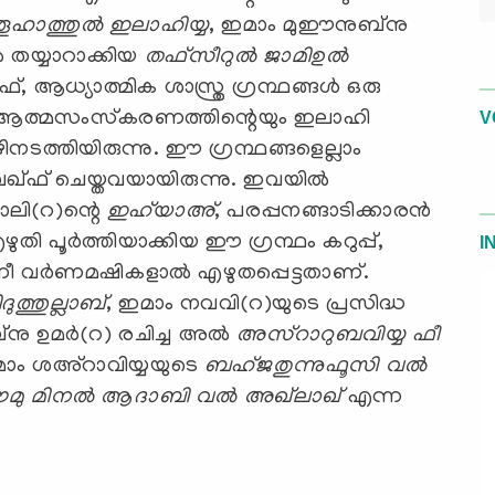
ൂഹാത്തുല്‍ ഇലാഹിയ്യ
, ഇമാം മുഈനുബ്‌നു
‍ തയ്യാറാക്കിയ
തഫ്‌സീറുല്‍ ജാമിഉല്‍
്വുഫ്, ആധ്യാത്മിക ശാസ്ത്ര ഗ്രന്ഥങ്ങള്‍ ഒരു
ളെ ആത്മസംസ്‌കരണത്തിന്റെയും ഇലാഹി
V
നടത്തിയിരുന്നു. ഈ ഗ്രന്ഥങ്ങളെല്ലാം
 വഖ്ഫ് ചെയ്തവയായിരുന്നു. ഇവയില്‍
സാലി(റ)ന്റെ
ഇഹ്‌യാഅ്
, പരപ്പനങ്ങാടിക്കാരന്‍
ഴുതി പൂര്‍ത്തിയാക്കിയ ഈ ഗ്രന്ഥം കറുപ്പ്,
I
്നീ വര്‍ണമഷികളാല്‍ എഴുതപ്പെട്ടതാണ്.
ിദുത്തുല്ലാബ്
, ഇമാം നവവി(റ)യുടെ പ്രസിദ്ധ
്‌നു ഉമര്‍(റ) രചിച്ച അല്‍
അസ്‌റാറുബവിയ്യ ഫീ
മാം ശഅ്‌റാവിയ്യയുടെ
ബഹ്ജതുന്നുഫൂസി വല്‍
ൗമു മിനല്‍ ആദാബി വല്‍ അഖ്‌ലാഖ്
എന്ന