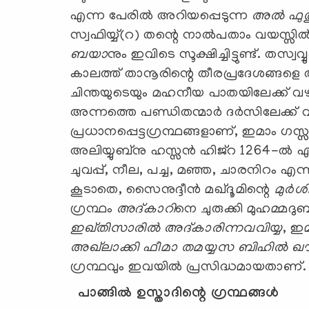
എന്ന പേരില്‍ അറിയപ്പെടുന്ന
അല്‍ ഫുത
സ്വഫിയ്യ്(റ) തന്റെ നാല്‍പതാം വയസ്സില്
ബയാ
നും ഇവിടെ സൂക്ഷിച്ചിട്ടുണ്ട്. തസ്വവ
കാലത്ത് താനൂരിന്റെ തീരപ്രദേശങ്ങ
ചിന്തയുടെയും മഹനീയ പാതയിലേക്ക് വഴി
അന്നത്തെ പണ്ഡിതന്മാര്‍ ദര്‍സിലേക്ക്
പ്രധാനപ്പെട്ടഗ്രന്ഥങ്ങളാണ്, ഇമാം ഗസ്
അലിയ്യുബ്‌നു ഹസ്സന്‍ ഹിജ്‌റ 1264-ല്‍ എ
ചുവപ്പ്, നീല, പച്ച, മഞ്ഞ, ചാരനിറം എന
കൂടാതെ, സൈനുദ്ദീന്‍ മഖ്ദൂമിന്റെ
മുര്‍ശ
ഗ്രന്ഥം
അദ്കാറി
നെ ചുരുക്കി മുഹമ്മദുബ
ഇഖ്തിസാരില്‍ അദ്കാരിന്നവവിയ്യ
, ഇ
അഖ്‌ലാക്കി ഫീമാ തമയ്യസ ബിഹില്‍ ഖ
ഗ്രന്ഥവും ഇവയില്‍ പ്രസിദ്ധമായതാണ്.
പാങ്ങില്‍ ഉസ്താദിന്റെ ഗ്രന്ഥങ്ങള്‍