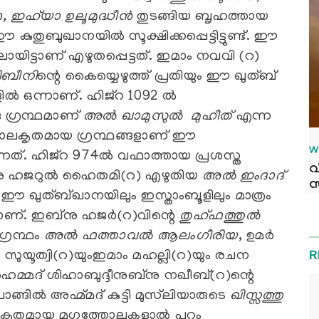
ഫ,
ഇഹ്‌യാ ഉലൂമുദ്ധീന്‍
തുടങ്ങിയ ബൃഹത്തായ
കുതുബുഖാനയില്‍ സൂക്ഷിക്കപ്പെട്ടിട്ടുണ്ട്. ഈ
കളിലായിട്ടാണ് എഴുതപ്പെട്ടത്. ഇമാം നവവി (റ)
ലിബീനി
ന്റെ കൈയ്യെഴുത്ത് പ്രതിയും ഈ ഖുത്ബ്
‍ ഒന്നാണ്. ഹിജ്‌റ 1092 ല്‍
ു ഗ്രന്ഥമാണ്
അല്‍ ഖാമുസുല്‍ മുഹീത്
എന്ന
‍ണ്ണാലകൃതമായ ഗ്രന്ഥങ്ങളാണ് ഈ
W
ുന്നത്. ഹിജ്‌റ 974ല്‍ വഫാത്തായ പ്രശസ്ത
വ
്‌നു ഹജറുല്‍ ഹൈതമി(റ) എഴുതിയ
അല്‍ ഇംദാദ്
സ
തി ഈ ഖുത്ബ്ഖാനയിലും ഇസ്താംബൂളിലും മാത്രം
െട്ടതാണ്. ഇബ്‌നു ഹജര്‍(റ)വിന്റെ
തുഹ്ഫത്തുല്‍
്രന്ഥം
അല്‍ ഫത്താവല്‍ ആലംഗീരിയ
, ഉമര്‍
 സുയൂത്വി(റ)യുംഇമാം മഹല്ലി(റ)യും രചന
R
ഹമ്മദ് ശിഹാബുദ്ദീനുബ്‌നു നഖീബ്(റ)ന്റെ
പാങ്ങില്‍ അഹ്മ്മദ് കുട്ടി മുസ്‌ലിയാരുടെ
ഖിസ്സത്തു
ലംകൃതമായ മൃഗത്തോലുകളാല്‍ പുറം