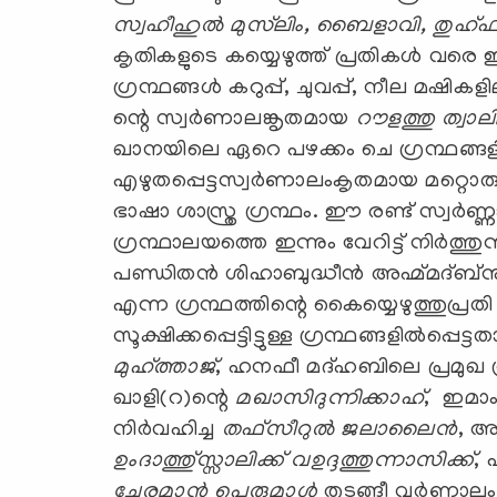
സ്വഹീഹുല്‍ മുസ്‌ലിം,
ബൈളാവി,
തുഹ്
കൃതികളുടെ കയ്യെഴുത്ത് പ്രതികള്‍ വരെ ഈ 
ഗ്രന്ഥങ്ങള്‍ കറുപ്പ്, ചുവപ്പ്, നീല മഷി
ന്റെ സ്വര്‍ണാലങ്കൃതമായ
റൗളത്തു ത്വാ
ഖാനയിലെ ഏറെ പഴക്കം ചെ ഗ്രന്ഥങ്ങളില്
എഴുതപ്പെട്ടസ്വര്‍ണാലംകൃതമായ മറ്റൊര
ഭാഷാ ശാസ്ത്ര ഗ്രന്ഥം. ഈ രണ്ട് സ്വര്
ഗ്രന്ഥാലയത്തെ ഇന്നും വേറിട്ട് നിര്‍ത്ത
പണ്ഡിതന്‍ ശിഹാബുദ്ധീന്‍ അഹ്മ്മദ്ബ
എന്ന ഗ്രന്ഥത്തിന്റെ കൈയ്യെഴുത്തുപ്ര
സൂക്ഷിക്കപ്പെട്ടിട്ടുള്ള ഗ്രന്ഥങ്ങളില്‍പ്പ
മുഹ്ത്താജ്
, ഹനഫീ മദ്ഹബിലെ പ്രമുഖ ഗ
ഖാളി(റ)ന്റെ
മഖാസിദുന്നിക്കാഹ്
, ഇമാം
നിര്‍വഹിച്ച
തഫ്‌സീറുല്‍ ജലാലൈന്‍
, അ
ഉംദാത്തു്സ്സാലിക്ക് വഉദ്ദത്തുന്നാസിക്ക്
, 
ചേരമാന്‍ പെരുമാള്‍
തുടങ്ങീ വര്‍ണ്ണാ