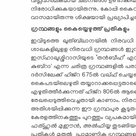
വിപ്ലവാത്മകമായ ചലനങ്ങള്‍ ഉണ്ടാക്കിയത
നിരോധിക്കുകയായിരുന്നു. കോപ്പി കൈവശം
വാസമായിരുന്നു ശിക്ഷയായി പ്രഖ്യാപിച്ച
ഗ്രന്ഥങ്ങളും കൈയ്യെഴുത്ത് പ്രതികളും
ഇവിടുത്തെ ഖുത്ബ്ഖാനയില്‍ നിരവധി കൈയ
ശാഖകളിലുളള നിരവധി ഗ്രന്ഥങ്ങള്‍ ഇുന്നു
ഇസ്ഹാഖുശ്ശിറാസിയുടെ ‘തന്‍ബീഹ്’ എന്ന
കുബ്‌റാ' എന്ന ചരിത്ര ഗ്രന്ഥങ്ങളില്‍ 
ദര്‍സിലേക്ക് ഹിജ്‌റ 675ല്‍ വഖ്ഫ് ചെയ്യ
കൈപടയിലെഴുതി തയ്യാറാക്കപ്പെട്ടതാണെ് 
എഴുതിത്തീര്‍ക്കുന്നത് ഹിജ്‌റ 806ല്
രേഖപ്പെടുത്തിവെച്ചതായി കാണാം. നിര
അതിശയിപ്പിക്കുന്ന ഈ ഗ്രന്ഥപുര കൂടുത
കേരളത്തിനകത്തും പുറത്തും വ്യപകമായി
ഫത്ഹുല്‍ മുഈന്‍
,
അല്‍ഫിയ്യ
തുടങ്ങിയ
പ്രതികള്‍ മുതല്‍ പ്രാമാണിക ഗ്രന്ഥങ്ങ