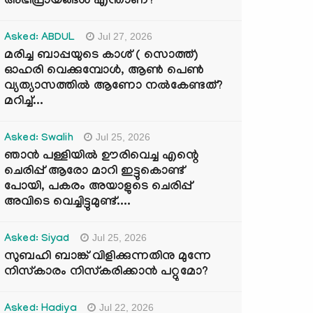
അഭിപ്രായങ്ങൾ എന്താണ്?
Jul 27, 2026
Asked: ABDUL
മരിച്ച ബാപ്പയുടെ കാശ് ( സൊത്ത്)
ഓഹരി വെക്കുമ്പോൾ, ആണ്‍ പെണ്‍
വ്യത്യാസത്തില്‍ ആണോ നല്‍കേണ്ടത്?
മറിച്ച്...
Jul 25, 2026
Asked: Swalih
ഞാൻ പള്ളിയിൽ ഊരിവെച്ച എന്റെ
ചെരിപ്പ് ആരോ മാറി ഇട്ടുകൊണ്ട്
പോയി, പകരം അയാളുടെ ചെരിപ്പ്
അവിടെ വെച്ചിട്ടുമുണ്ട്....
Jul 25, 2026
Asked: Siyad
സുബഹി ബാങ്ക് വിളിക്കുന്നതിനു മുന്നേ
നിസ്കാരം നിസ്കരിക്കാൻ പറ്റുമോ?
Jul 22, 2026
Asked: Hadiya