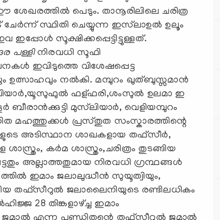
ങളും ഈ ശേഖരത്തില്‍ പെടും. താനൂരിലിലെ ചരിത്ര
േര്‍ന്ന് സ്ഥിതി ചെയ്യുന്ന ഇസ്‌ലാഉല്‍ ഉലൂം
ോള്‍ സൂക്ഷിക്കപ്പെട്ടിട്ടുള്ളത്.
ര പള്ളി
നിരവധി സൂഫി
ചനകള്‍ ഇവിടുത്തെ വിശേഷപ്പെട്ട
ഉത്സാഹവും നല്‍കി. മമ്പുറം ഖുത്ബുസ്സമാന്‍
ിയാര്‍,യൂസുഫുല്‍ ഫള്ഫരി,ശംസുല്‍ ഉലമാ ഇ
 ബീരാന്‍ക്കുട്ടി മുസ്‌ലിയാര്‍, വെളിയമ്പുറം
ത മഹത്തുക്കള്‍ പ്രസ്തുത സംസ്കാരത്തിന്റെ
ളുടെ അടിസ്ഥാന ശാഖകളായ തഫ്‌സീര്‍,
ശാസ്ത്രം, കര്‍മ ശാസ്ത്രം,ചരിത്രം തുടങ്ങിയ
ട്ടതും അല്ലാത്തതുമായ നിരവധി ഗ്രന്ഥങ്ങള്‍
തില്‍ ഇമാം ജലാലുദ്ധീന്‍ സുയൂത്വിയും,
റാക്കിയ തഫ്‌സീറുല്‍ ജലാലൈനിയുടെ രണ്ടിലധികം
്‍ഹിജ്ജ 28 തിങ്കളാഴ്ച്ച ഇമാം
മാല്‍ എന്ന പണ്ഡിതന്റെ തഫ്‌സീറുല്‍ ജമാല്‍