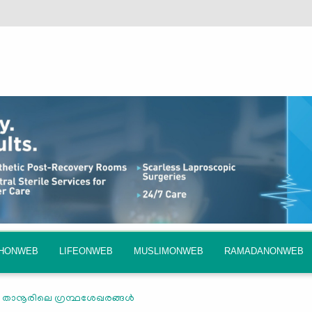
QHONWEB
LIFEONWEB
MUSLIMONWEB
RAMADANONWEB
താനൂരിലെ ഗ്രന്ഥശേഖരങ്ങള്‍