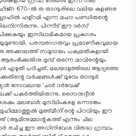
 പ്രതികളായ ഗ്രന്ഥ ശേഖരം ഇന്ന് നില
ഹിജ്‌റ 670-ല്‍ ത താനൂരിലെ വലിയ കുളങ്ങര
ുല്ലാഹില്‍ ഹള്‌റമി എന്ന മഹാ പണ്ഡിതന്റെ
നിന്നിരുന്നു. പിന്നീട് ഈ ദര്‍സ്
്യാപിക്കുകയും ഇസ്‌ലാമികമായ പ്രകാശം
കയുമുണ്ടായി. പരമ്പരാഗതവും പ്രമാണികവുമായ
നു അക്കാലത്ത് സമുദായം പക്വമതികളായി
 ആരംഭിക്കുതിനു മുമ്പ് തന്നെ മാവിന്റെയും
ര്‍ എഴുതി പഠിച്ചത്. മലയാളത്തിലെ ആദ്യത്തെ
ിന്റെ വര്‍ഷങ്ങള്‍ക്ക് മുമ്പേ താനൂര്‍
്യന്‍ നോവലായ 'ചാര്‍ ദര്‍വേഷ്'
ക് പകര്‍ത്തിയിരുന്നു. സൈനുദ്ദീന്‍
 ശേഷം മലബാര്‍ മുസ്‍ലിംകളെ ഒന്നടങ്കം
‘മുഹിമ്മാത്തുല്‍ മുഅ്മീനി’ന്റെ പിറവിയും ഈ
്ത് (ആമിനുമ്മാന്റകത്ത് എന്നും ചില
യാര്‍ രചിച്ച ഈ അധിനിവേശ വിരുദ്ധ ഗ്രന്ഥം