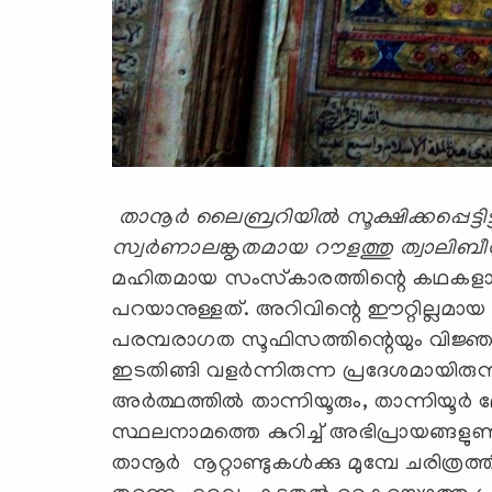
താനൂര്‍ ലൈബ്രറിയില്‍ സൂക്ഷിക്കപ്പെട്ട
സ്വര്‍ണാലങ്കൃതമായ റൗളത്തു ത്വാലിബീനി
മഹിതമായ സംസ്‌കാരത്തിന്റെ കഥകളാണ
പറയാനുള്ളത്. അറിവിന്റെ ഈറ്റില്ലമായ
പരമ്പരാഗത സൂഫിസത്തിന്റെയും വിജ്ഞാ
ഇടതിങ്ങി വളര്‍ന്നിരുന്ന പ്രദേശമായിര
അര്‍ത്ഥത്തില്‍ താന്നിയൂരും, താന്നിയൂര
സ്ഥലനാമത്തെ കുറിച്ച് അഭിപ്രായങ്ങളുണ
താനൂര്‍ നൂറ്റാണ്ടുകള്‍ക്കു മുമ്പേ ചരിത്ര