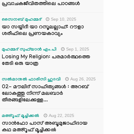
പ്രവാചകജീവിതത്തിലെ പാഠങ്ങൾ
Sep 10, 2025
സൈനബ് മുഹമ്മദ്
യാ സയ്യിദീ യാ റസൂലല്ലാഹ്: റൗളാ
ശരീഫിലെ പ്രണയകാവ്യം
Sep 1, 2025
മുഹമ്മദ് സുഫ്‌യാൻ എം.പി
Losing My Religion: പരമാർത്ഥത്തെ
തേടി ഒരു യാത്ര
Aug 26, 2025
സൽമാനുൽ ഫാരിസി ഹുദവി
02- മൗലിദ് സാഹിത്യങ്ങൾ : അറബ്
ലോകത്തു നിന്ന് മലബാർ
തീരങ്ങളിലേക്കുള്ള...
Aug 22, 2025
മഅ്റൂഫ് മൂച്ചിക്കല്‍
സാൻഫോ പാസ് അബൂമുജാഹിദായ
കഥ മഅ്റൂഫ് മൂച്ചിക്കല്‍