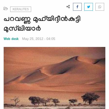
e
N
KERALITES
a
പറവണ്ണ മുഹ്‌യിദ്ദീന്‍കുട്ടി
v
i
മുസ്‌ലിയാര്‍
g
a
May 25, 2012 - 04:05
Web desk
t
i
o
n