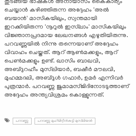
തുടങ്ങിയ ഭാഷകള്‍ അനായാസം കൈകാര്യം
ചെയ്യാന്‍ കഴിഞ്ഞിരുന്ന അദ്ദേഹം 'അല്‍
ബയാന്‍' മാസികയിലും, സ്വന്തമായി
ഇറക്കിയിരുന്ന 'നൂറുല്‍ ഇസ്‌ലാം' മാസികയിലും
വിജ്ഞാനപ്രദമായ ലേഖനങ്ങള്‍ എഴുതിയിരുന്നു.
പറവണ്ണയില്‍ നിന്നു തന്നെയാണ് അദ്ദേഹം
വിവാഹം ചെയ്തത്. ആറ് ആണ്‍മക്കളും, ആറ്
പെണ്‍മക്കളും ഉണ്ട്. ഖാസിം ബാഖവി,
അബ്ദുറഹീം മുസ്‌ലിയാര്‍, ബഷീര്‍ മൗലവി,
മുഹമ്മദലി, അബ്ദുള്‍ ഗഫാര്‍, ഉമര്‍ എന്നിവര്‍
പുത്രന്മാര്‍. പറവണ്ണ ജുമാമസ്ജിദിനോടടുത്താണ്
അദ്ദേഹം അന്ത്യവിശ്രമം കൊള്ളുന്നത്.
പറവണ്ണ
പറവണ്ണ മുഹ്‌യിദ്ദീന്‍കുട്ടി മുസ്‌ലിയാര്‍