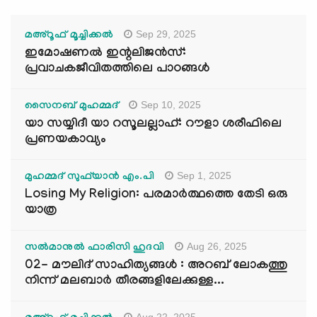
Sep 29, 2025
മഅ്റൂഫ് മൂച്ചിക്കല്‍
ഇമോഷണൽ ഇന്റലിജൻസ്:
പ്രവാചകജീവിതത്തിലെ പാഠങ്ങൾ
Sep 10, 2025
സൈനബ് മുഹമ്മദ്
യാ സയ്യിദീ യാ റസൂലല്ലാഹ്: റൗളാ ശരീഫിലെ
പ്രണയകാവ്യം
Sep 1, 2025
മുഹമ്മദ് സുഫ്‌യാൻ എം.പി
Losing My Religion: പരമാർത്ഥത്തെ തേടി ഒരു
യാത്ര
Aug 26, 2025
സൽമാനുൽ ഫാരിസി ഹുദവി
02- മൗലിദ് സാഹിത്യങ്ങൾ : അറബ് ലോകത്തു
നിന്ന് മലബാർ തീരങ്ങളിലേക്കുള്ള...
Aug 22, 2025