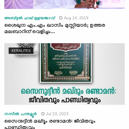
Aug 14, 2019
അബ്ദുല്‍ ഹഖ് മുളയങ്കാവ്
ശൈഖുന എം.എം ഖാസിം മുസ്ലിയാര്‍; ഉത്തര
മലബാറിന് വെളിച്ചം...
KERALITES
Jul 23, 2023
നസീൽ പന്തല്ലൂർ
സൈനുദ്ദീൻ മഖ്ദൂം രണ്ടാമൻ: ജീവിതവും
പാണ്ഡിത്യവും