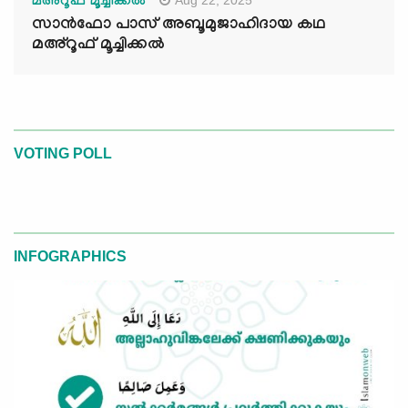
മഅ്റൂഫ് മൂച്ചിക്കല്‍
സാൻഫോ പാസ് അബൂമുജാഹിദായ കഥ
മഅ്റൂഫ് മൂച്ചിക്കല്‍
VOTING POLL
INFOGRAPHICS