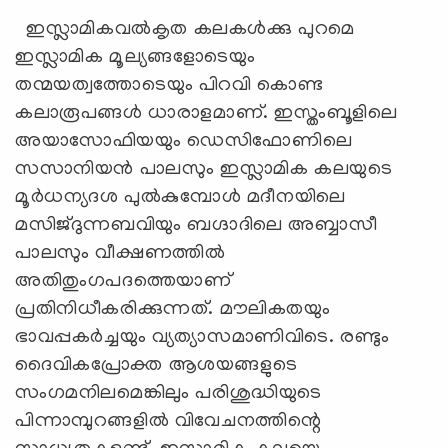
ഇസ്ലാമികവൽകൃത കലകൾക്കു പുറമെ
ഇസ്ലാമിക മൂല്യങ്ങളോടെയും
തന്മയത്വത്തോടെയും പിറവി കൊണ്ട
കലാരൂപങ്ങൾ ധാരാളമാണ്‌. ഇസ്തംബൂളിലെ
അയാസോഫിയയും ഡെസിഫോണിലെ
സസാനിയൻ പാലസും ഇസ്ലാമിക കലയുടെ
മൂർധന്യദശ പുൽകുമ്പോൾ മദീനയിലെ
മസിജ്ദുന്നബവിയും ബഗ്ദാദിലെ അബ്ബാസീ
പാലസും വീക്ഷണത്തിൽ
അതിതുംഗപദത്തെയാണ്‌
പ്രതിനിധീകരിക്കുന്നത്‌. മൗലികതയും
ഭാവപ്പകർച്ചയും വ്യത്യാസമാണിവിടെ. രണ്ടും
ദൈവികപ്രോക്ത ആശയങ്ങളുടെ
സംഗമനിലമെങ്കിലും പരിശുദ്ധിയുടെ
പിന്നാമ്പുറങ്ങളിൽ വിവേചനത്തിന്റെ