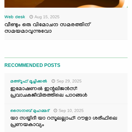
Aug 15, 2025
Web desk
വീണ്ടും ഒരു വിമോചന സമരത്തിന്
സമയമാവുന്നുവോ
RECOMMENDED POSTS
Sep 29, 2025
മഅ്റൂഫ് മൂച്ചിക്കല്‍
ഇമോഷണൽ ഇന്റലിജൻസ്:
പ്രവാചകജീവിതത്തിലെ പാഠങ്ങൾ
Sep 10, 2025
സൈനബ് മുഹമ്മദ്
യാ സയ്യിദീ യാ റസൂലല്ലാഹ്: റൗളാ ശരീഫിലെ
പ്രണയകാവ്യം