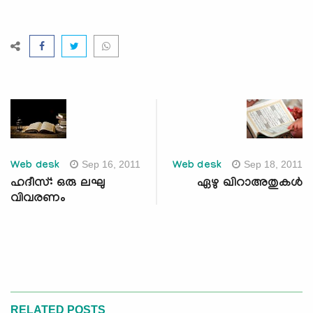
Sep 16, 2011
Sep 18, 2011
Web desk
Web desk
ഹദീസ്: ഒരു ലഘു
ഏഴു ഖിറാഅതുകള്‍
വിവരണം
RELATED POSTS