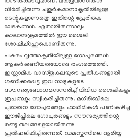
താഴികക്കുടവുമാണ്‌. മരുഭൂവാസികൾ
നിർമിച്ചിരുന്ന ചതുർകമാനാകൃതിയിലുള്ള
ടെന്റുകളാണത്രെ ഇതിന്റെ പ്രേരിതക
ഘടകങ്ങൾ. ഏതായിരുന്നാലും
കാലാനുക്രമത്തിൽ ഈ ശൈലി
ശോഷിച്‌cഹുകൊണ്ടിരുന്നു.
പകരം വൃത്താകൃതിയിലുള്ള ഗോപുരങ്ങൾ
ആകർഷണീയതയോടെ രംഗത്തെത്തി.
ഇസ്ലാമിക വാസ്തുകലയുടെ പ്രതീകങ്ങളായി
ഗണിക്കപ്പെട്ട ഇവ നാടുകളുടെ
സൗന്ദര്യബോധമനുസരിച്ച്‌ വിവിധ ശൈലികളും
രൂപങ്ങളും സ്വീകരിച്ചിരുന്നു. മഗ്‌രിബിലെ
പുരാതന ഗോപുരങ്ങളും ഫാഥിമികൾ പണികഴിച്ച
ഈജിപ്തിലെ ഗോപുരങ്ങളും സൗന്ദര്യത്തിന്റെ
രണ്ടു തലങ്ങളെയായിരുന്നു
പ്രതിഫലിപ്പിച്ചിരുന്നത്‌. ഡമസ്കസിലെ നൂരിയ്യ