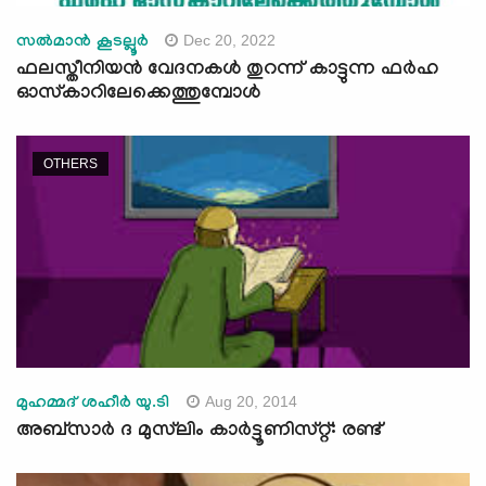
Dec 20, 2022
സൽമാൻ കൂടല്ലൂർ
ഫലസ്തീനിയന്‍ വേദനകള്‍ തുറന്ന് കാട്ടുന്ന ഫര്‍ഹ
ഓസ്കാറിലേക്കെത്തുമ്പോള്‍
OTHERS
Aug 20, 2014
മുഹമ്മദ് ശഹീര്‍ യു.ടി
അബ്സാര്‍ ദ മുസ്‍ലിം കാര്‍ട്ടൂണിസ്റ്റ്: രണ്ട്