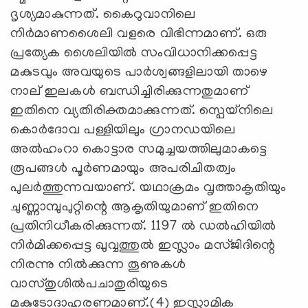
ദൃശ്യമാകുന്നത്‌. കൈറുവാനിലെ
നിർമാണശൈലി വളരെ വിഭിന്നമാണ്‌. ഒരു
പ്രത്യേക ശൈലിയിൽ സംവിധാനിക്കപ്പെട്ട
മകുടവും അവയുടെ പാർശ്വങ്ങളിലായി താഴെ
നാല്‌ ഇലകൾ ബന്ധിച്ചിരിക്കുന്നതുമാണ്‌
ഇതിനെ വ്യതിരിക്തമാക്കുന്നത്‌. സ്പെയ്നിലെ
കൊർദോവ പള്ളിയിലും ഗ്രാനഡയിലെ
അൽഹംറാ കൊട്ടാര സമുച്ചയത്തിലുമാകട്ടെ
രൂപങ്ങൾ പൂർണമായും അപരിചിതത്വം
പുലർത്തുന്നവയാണ്‌. യഥാക്രമം വൃത്താകൃതിയും
ചുണ്ണാമ്പുപുറ്റിന്റെ ആകൃതിയുമാണ്‌ ഇതിനെ
പ്രതിനിധീകരിക്കുന്നത്‌. 1197 ൽ ഡൽഹിയിൽ
നിർമിക്കപ്പെട്ട ഖുവ്വത്തുൽ ഇസ്ലാം മസ്ജിദിന്റെ
നിരന്നു നിൽക്കുന്ന തൂണുകൾ
വാസ്തുശിൽപചാതുരിയുടെ
മകുടോദാഹരണമാണ്‌.(4) ഇസ്ലാമിക