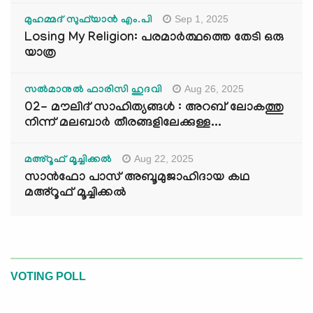
Sep 1, 2025
മുഹമ്മദ് സുഫ്‌യാൻ എം.പി
Losing My Religion: പരമാർത്ഥത്തെ തേടി ഒരു
യാത്ര
Aug 26, 2025
സൽമാനുൽ ഫാരിസി ഹുദവി
02- മൗലിദ് സാഹിത്യങ്ങൾ : അറബ് ലോകത്തു
നിന്ന് മലബാർ തീരങ്ങളിലേക്കുള്ള...
Aug 22, 2025
മഅ്റൂഫ് മൂച്ചിക്കല്‍
സാൻഫോ പാസ് അബൂമുജാഹിദായ കഥ
മഅ്റൂഫ് മൂച്ചിക്കല്‍
VOTING POLL