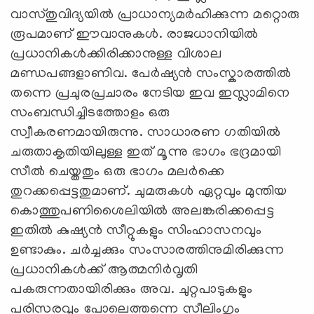
വാസ്തുവിദ്യയിൽ പ്രാധാന്യമർഹിക്കുന്ന മറ്റൊരു
രൂപമാണ്‌ ഈവാനുകൾ. രാജധാനിയിൽ
പ്രധാനികൾക്കിരിക്കാനുള്ള വിശാല
മണ്ഡപങ്ങളാണിവ. പേർഷ്യൻ സംസ്കാരത്തിൽ
തന്നെ പ്രചുരപ്രചാരം നേടിയ ഇവ ഇസ്ലാമിനെ
സംബന്ധിച്ചിടത്തോളം ഒരു
സ്വീകരണമായിരുന്നു. സാധാരണ ഗതിയിൽ
ചരുതാകൃതിയിലുള്ള ഇത്‌ മൂന്നു ഭാഗം ഭദ്രമായി
സീൽ ചെയ്തതും ഒരു ഭാഗം മലർക്കെ
തുറക്കപ്പെട്ടതുമാണ്‌. ചുമരുകൾ ഏറ്റവും മുന്തിയ
കൊത്തുപണിശൈലിയിൽ അലങ്കരിക്കപ്പെട്ട
ഇതിൽ കുഷ്യൻ സീറ്റുകളും സിംഹാസനവും
ഉണ്ടാകും. ചർച്ചക്കും സംസാരത്തിനുമിരിക്കുന്ന
പ്രധാനികൾക്ക്‌ ആത്മനിർവൃതി
പകരുന്നതായിരിക്കും അവ. ചുറ്റപാടുകളും
പരിസരവും പോലെത്തന്നെ സീലിംഗും