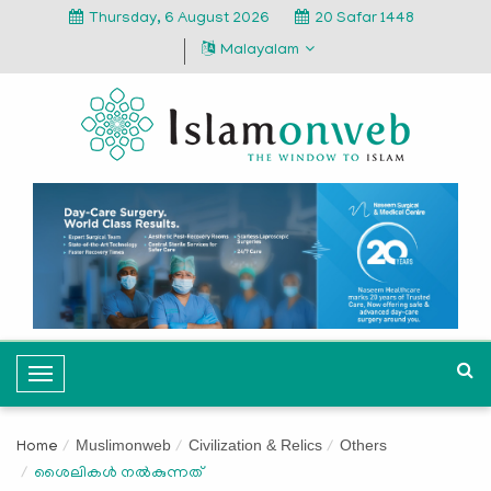
Thursday, 6 August 2026
20 Safar 1448
Malayalam
T
o
g
Muslimonweb
Civilization & Relics
Others
Home
g
ശൈലികൾ നൽകുന്നത്‌
l