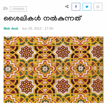
e
N
OTHERS
a
ശൈലികൾ നൽകുന്നത്‌
v
i
Jun 29, 2012 - 17:55
Web desk
g
a
t
i
o
n