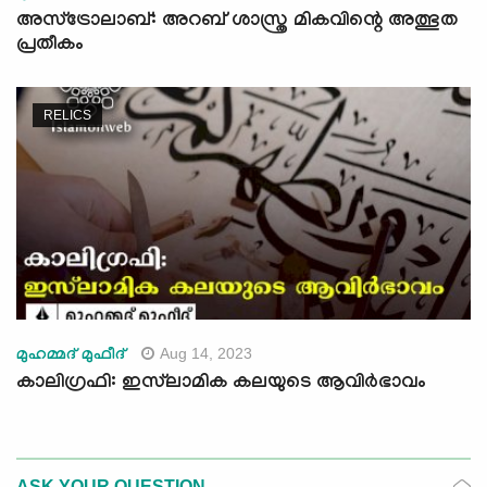
അസ്‌ട്രോലാബ്: അറബ് ശാസ്ത്ര മികവിന്റെ അത്ഭുത
പ്രതീകം
RELICS
Aug 14, 2023
മുഹമ്മദ് മുഫീദ്
കാലിഗ്രഫി: ഇസ്‍ലാമിക കലയുടെ ആവിർഭാവം
ASK YOUR QUESTION