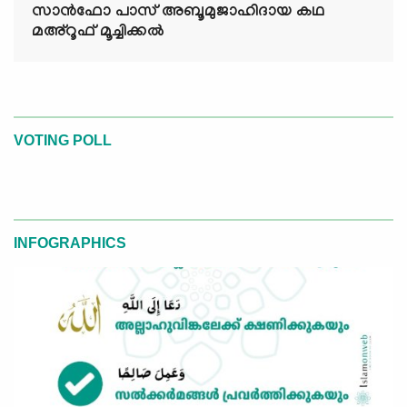
സാൻഫോ പാസ് അബൂമുജാഹിദായ കഥ
മഅ്റൂഫ് മൂച്ചിക്കല്‍
VOTING POLL
INFOGRAPHICS