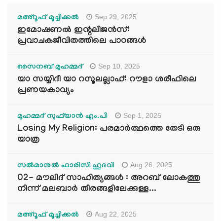
Sep 29, 2025
മഅ്റൂഫ് മൂച്ചിക്കല്‍
ഇമോഷണൽ ഇന്റലിജൻസ്:
പ്രവാചകജീവിതത്തിലെ പാഠങ്ങൾ
Sep 10, 2025
സൈനബ് മുഹമ്മദ്
യാ സയ്യിദീ യാ റസൂലല്ലാഹ്: റൗളാ ശരീഫിലെ
പ്രണയകാവ്യം
Sep 1, 2025
മുഹമ്മദ് സുഫ്‌യാൻ എം.പി
Losing My Religion: പരമാർത്ഥത്തെ തേടി ഒരു
യാത്ര
Aug 26, 2025
സൽമാനുൽ ഫാരിസി ഹുദവി
02- മൗലിദ് സാഹിത്യങ്ങൾ : അറബ് ലോകത്തു
നിന്ന് മലബാർ തീരങ്ങളിലേക്കുള്ള...
Aug 22, 2025
മഅ്റൂഫ് മൂച്ചിക്കല്‍