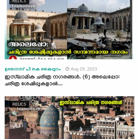
RELICS
Aug 29, 2023
ഉനൈസ് പി കെ കൈപ്പുറം
ഇസ്‍ലാമിക ചരിത്ര നഗരങ്ങള്‍. (6) അലെപ്പോ:
ചരിത്ര ശേഷിപ്പുകളാല്‍...
RELICS