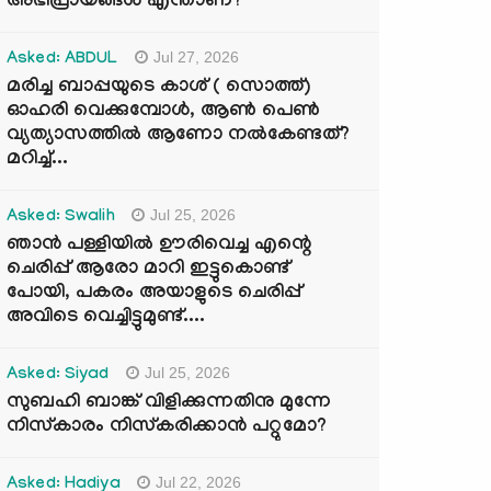
അഭിപ്രായങ്ങൾ എന്താണ്?
Jul 27, 2026
Asked: ABDUL
മരിച്ച ബാപ്പയുടെ കാശ് ( സൊത്ത്)
ഓഹരി വെക്കുമ്പോൾ, ആണ്‍ പെണ്‍
വ്യത്യാസത്തില്‍ ആണോ നല്‍കേണ്ടത്?
മറിച്ച്...
Jul 25, 2026
Asked: Swalih
ഞാൻ പള്ളിയിൽ ഊരിവെച്ച എന്റെ
ചെരിപ്പ് ആരോ മാറി ഇട്ടുകൊണ്ട്
പോയി, പകരം അയാളുടെ ചെരിപ്പ്
അവിടെ വെച്ചിട്ടുമുണ്ട്....
Jul 25, 2026
Asked: Siyad
സുബഹി ബാങ്ക് വിളിക്കുന്നതിനു മുന്നേ
നിസ്കാരം നിസ്കരിക്കാൻ പറ്റുമോ?
Jul 22, 2026
Asked: Hadiya