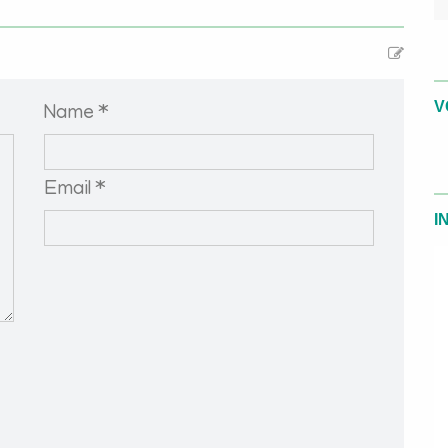
V
Name *
Email *
I