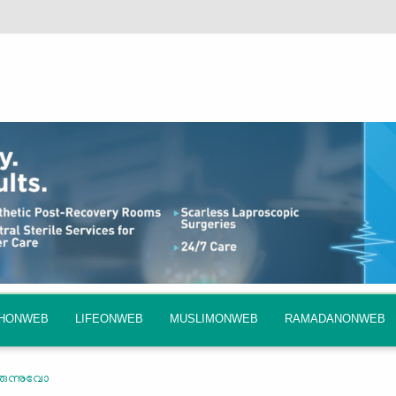
QHONWEB
LIFEONWEB
MUSLIMONWEB
RAMADANONWEB
രുന്നുവോ