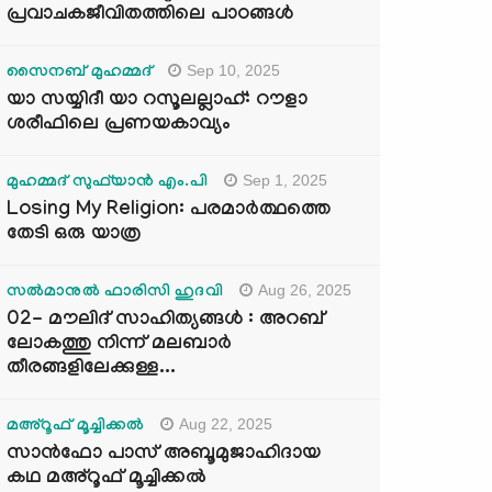
പ്രവാചകജീവിതത്തിലെ പാഠങ്ങൾ
Sep 10, 2025
സൈനബ് മുഹമ്മദ്
യാ സയ്യിദീ യാ റസൂലല്ലാഹ്: റൗളാ
ശരീഫിലെ പ്രണയകാവ്യം
Sep 1, 2025
മുഹമ്മദ് സുഫ്‌യാൻ എം.പി
Losing My Religion: പരമാർത്ഥത്തെ
തേടി ഒരു യാത്ര
Aug 26, 2025
സൽമാനുൽ ഫാരിസി ഹുദവി
02- മൗലിദ് സാഹിത്യങ്ങൾ : അറബ്
ലോകത്തു നിന്ന് മലബാർ
തീരങ്ങളിലേക്കുള്ള...
Aug 22, 2025
മഅ്റൂഫ് മൂച്ചിക്കല്‍
സാൻഫോ പാസ് അബൂമുജാഹിദായ
കഥ മഅ്റൂഫ് മൂച്ചിക്കല്‍