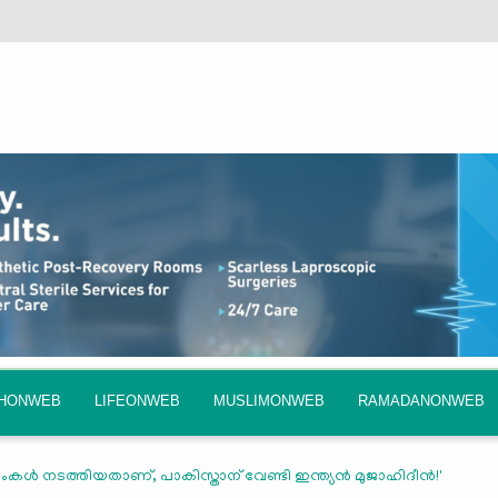
QHONWEB
LIFEONWEB
MUSLIMONWEB
RAMADANONWEB
്‍ നടത്തിയതാണ്, പാകിസ്താന് വേണ്ടി ഇന്ത്യന്‍ മുജാഹിദീന്‍!'