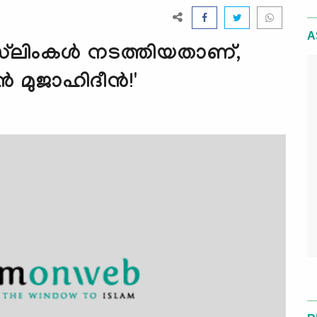
A
ലിംകള്‍ നടത്തിയതാണ്,
‍ മുജാഹിദീന്‍!'