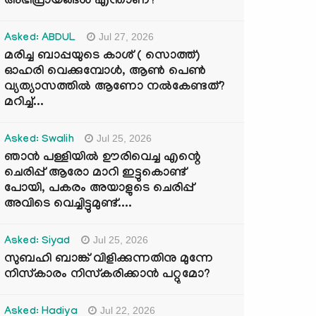
അഭിപ്രായങ്ങൾ എന്താണ്?
Jul 27, 2026
Asked: ABDUL
മരിച്ച ബാപ്പയുടെ കാശ് ( സൊത്ത്)
ഓഹരി വെക്കുമ്പോൾ, ആണ്‍ പെണ്‍
വ്യത്യാസത്തില്‍ ആണോ നല്‍കേണ്ടത്?
മറിച്ച്...
Jul 25, 2026
Asked: Swalih
ഞാൻ പള്ളിയിൽ ഊരിവെച്ച എന്റെ
ചെരിപ്പ് ആരോ മാറി ഇട്ടുകൊണ്ട്
പോയി, പകരം അയാളുടെ ചെരിപ്പ്
അവിടെ വെച്ചിട്ടുമുണ്ട്....
Jul 25, 2026
Asked: Siyad
സുബഹി ബാങ്ക് വിളിക്കുന്നതിനു മുന്നേ
നിസ്കാരം നിസ്കരിക്കാൻ പറ്റുമോ?
Jul 22, 2026
Asked: Hadiya