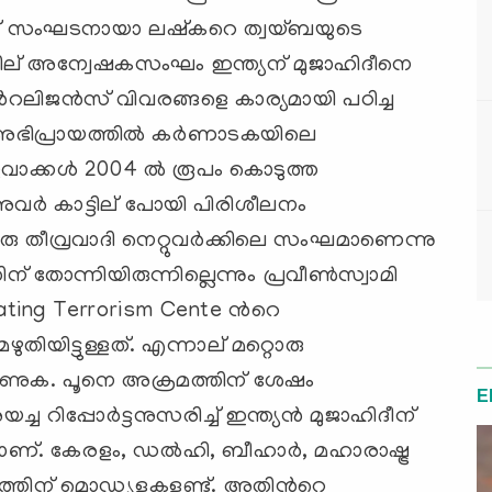
് ‍സംഘടനായാ ലഷ്കറെ ത്വയ്ബയുടെ
ത്തില് ‍അന്വേഷകസംഘം ഇന്ത്യന് ‍മുജാഹിദീനെ
ന്‍റലിജന്‍സ് വിവരങ്ങളെ കാര്യമായി പഠിച്ച
ടെ അഭിപ്രായത്തില്‍ കര്‍ണാടകയിലെ
ാക്കള്‍ 2004 ല്‍ രൂപം കൊടുത്ത
വര്‍ കാട്ടില് ‍പോയി പിരിശീലനം
ു തീവ്രവാദി നെറ്റുവര്‍ക്കിലെ സംഘമാണെന്നു
തോന്നിയിരുന്നില്ലെന്നും പ്രവീണ്‍സ്വാമി
bating Terrorism Cente ന്‍റെ
യിട്ടുള്ളത്. എന്നാല് ‍മറ്റൊരു
ാണുക. പൂനെ അക്രമത്തിന് ശേഷം
E
 റിപ്പോര്‍ട്ടനുസരിച്ച് ഇന്ത്യന്‍ മുജാഹിദീന്
ാണ്. കേരളം, ഡല്‍ഹി, ബീഹാര്‍, മഹാരാഷ്ട്ര
തിന് മൊഡ്യൂളുകളുണ്ട്. അതിന്‍റെ