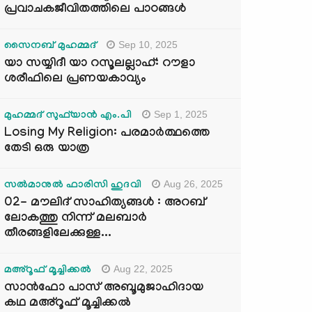
പ്രവാചകജീവിതത്തിലെ പാഠങ്ങൾ
Sep 10, 2025
സൈനബ് മുഹമ്മദ്
യാ സയ്യിദീ യാ റസൂലല്ലാഹ്: റൗളാ
ശരീഫിലെ പ്രണയകാവ്യം
Sep 1, 2025
മുഹമ്മദ് സുഫ്‌യാൻ എം.പി
Losing My Religion: പരമാർത്ഥത്തെ
തേടി ഒരു യാത്ര
Aug 26, 2025
സൽമാനുൽ ഫാരിസി ഹുദവി
02- മൗലിദ് സാഹിത്യങ്ങൾ : അറബ്
ലോകത്തു നിന്ന് മലബാർ
തീരങ്ങളിലേക്കുള്ള...
Aug 22, 2025
മഅ്റൂഫ് മൂച്ചിക്കല്‍
സാൻഫോ പാസ് അബൂമുജാഹിദായ
കഥ മഅ്റൂഫ് മൂച്ചിക്കല്‍