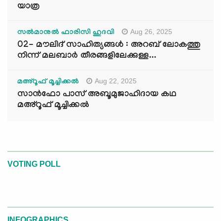
യാത്ര
Aug 26, 2025
സൽമാനുൽ ഫാരിസി ഹുദവി
02- മൗലിദ് സാഹിത്യങ്ങൾ : അറബ് ലോകത്തു
നിന്ന് മലബാർ തീരങ്ങളിലേക്കുള്ള...
Aug 22, 2025
മഅ്റൂഫ് മൂച്ചിക്കല്‍
സാൻഫോ പാസ് അബൂമുജാഹിദായ കഥ
മഅ്റൂഫ് മൂച്ചിക്കല്‍
VOTING POLL
INFOGRAPHICS