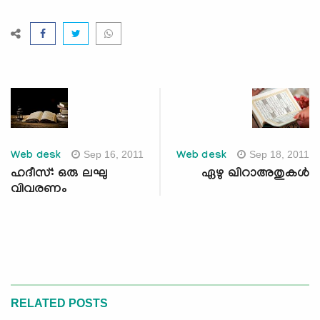
Sep 16, 2011
Sep 18, 2011
Web desk
Web desk
ഹദീസ്: ഒരു ലഘു
ഏഴു ഖിറാഅതുകള്‍
വിവരണം
RELATED POSTS