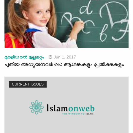
Jun 1, 2017
മുരളീധരന്‍ മുല്ലമറ്റം
പുതിയ അധ്യയനവര്‍ഷം: ആശങ്കകളും പ്രതീക്ഷകളും
CURRENT ISSUES