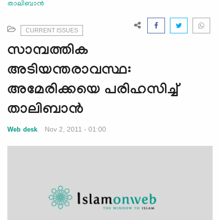
താലിബാന്‍
e
N
a
CURRENT ISSUES
v
സാമ്പത്തിക
i
g
അടിയന്തരാവസ്ഥ:
a
അമേരിക്കയെ പരിഹസിച്ച്
t
i
താലിബാന്‍
o
n
Nov 2, 2011 - 01:00
Web desk