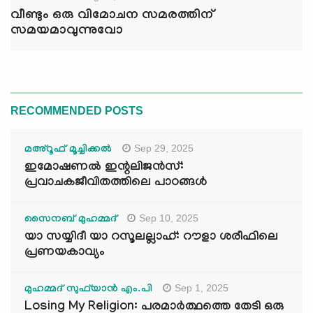
വീണ്ടും ഒരു വിമോചന സമരത്തിന്
സമയമാവുന്നുവോ
RECOMMENDED POSTS
Sep 29, 2025
മഅ്റൂഫ് മൂച്ചിക്കല്‍
ഇമോഷണൽ ഇന്റലിജൻസ്:
പ്രവാചകജീവിതത്തിലെ പാഠങ്ങൾ
Sep 10, 2025
സൈനബ് മുഹമ്മദ്
യാ സയ്യിദീ യാ റസൂലല്ലാഹ്: റൗളാ ശരീഫിലെ
പ്രണയകാവ്യം
Sep 1, 2025
മുഹമ്മദ് സുഫ്‌യാൻ എം.പി
Losing My Religion: പരമാർത്ഥത്തെ തേടി ഒരു